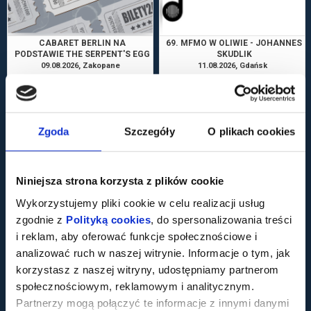
CABARET BERLIN NA
69. MFMO W OLIWIE - JOHANNES
PODSTAWIE THE SERPENT'S EGG
SKUDLIK
(JAJO WĘŻA) INGMARA
09.08.2026, Zakopane
11.08.2026, Gdańsk
BERGMANA - PREMIERA!
kup bilet
kup bilet
Zgoda
Szczegóły
O plikach cookies
Niniejsza strona korzysta z plików cookie
Wykorzystujemy pliki cookie w celu realizacji usług
CHOPIN AVENUE - STRING
SŁONECZNI CHŁOPCY
zgodnie z
Polityką cookies
, do spersonalizowania treści
AVENUE X ORKIESTRA
FILHARMONIA
12.08.2026, Warszawa
12.08.2026, Warszawa
i reklam, aby oferować funkcje społecznościowe i
kup bilet
kup bilet
analizować ruch w naszej witrynie. Informacje o tym, jak
korzystasz z naszej witryny, udostępniamy partnerom
społecznościowym, reklamowym i analitycznym.
Partnerzy mogą połączyć te informacje z innymi danymi