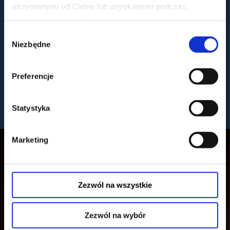
otrzymanymi od Ciebie lub uzyskanymi podczas
korzystania z ich usług.
Wybór
Niezbędne
zgody
CIESZANÓW ROCK FESTIWAL
CZTERY STRONY FOLKLORU -
2026
KONCERTY 13-08-2026
13.08.2026 - 15.08.2026, Cieszanów
13.08.2026, Toruń
Preferencje
kup bilet
kup bilet
Statystyka
zobacz więcej
Marketing
Zezwól na wszystkie
Zezwól na wybór