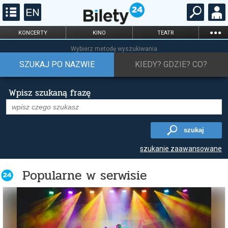
...
KONCERTY
KINO
TEATR
KABARET I
FILHARMONIA
OPERA I BALET
Wybierz metodę wyszukiwania
STAND-UP
SZUKAJ PO NAZWIE
KIEDY? GDZIE? CO?
DLA DZIECI
ONLINE
KARNETY
Wpisz szukaną frazę
szukaj
szukanie zaawansowane
Popularne w serwisie