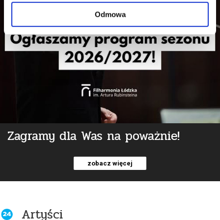
Odmowa
Zagramy dla Was na poważnie!
zobacz więcej
Artyści