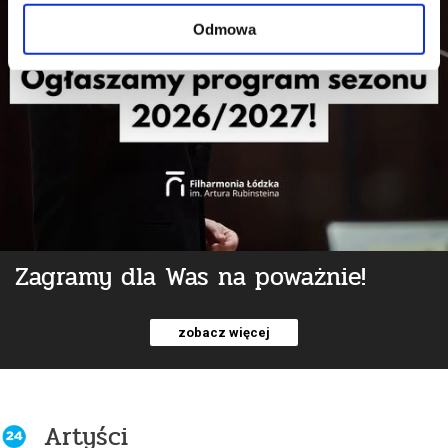
Odmowa
Zagramy dla Was na poważnie!
zobacz więcej
Artyści