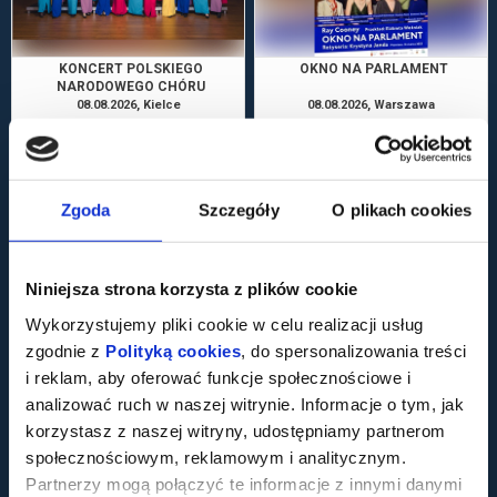
KONCERT POLSKIEGO
OKNO NA PARLAMENT
NARODOWEGO CHÓRU
MŁODZIEŻOWEGO PT. PIEŚNI O
08.08.2026, Kielce
08.08.2026, Warszawa
MIŁOŚCI I TĘSKNOCIE
kup bilet
kup bilet
Zgoda
Szczegóły
O plikach cookies
Niniejsza strona korzysta z plików cookie
Wykorzystujemy pliki cookie w celu realizacji usług
CABARET BERLIN NA
69. MFMO W OLIWIE - JOHANNES
zgodnie z
Polityką cookies
, do spersonalizowania treści
PODSTAWIE THE SERPENT'S EGG
SKUDLIK
(JAJO WĘŻA) INGMARA
09.08.2026, Zakopane
11.08.2026, Gdańsk
i reklam, aby oferować funkcje społecznościowe i
BERGMANA - PREMIERA!
kup bilet
kup bilet
analizować ruch w naszej witrynie. Informacje o tym, jak
korzystasz z naszej witryny, udostępniamy partnerom
społecznościowym, reklamowym i analitycznym.
Partnerzy mogą połączyć te informacje z innymi danymi