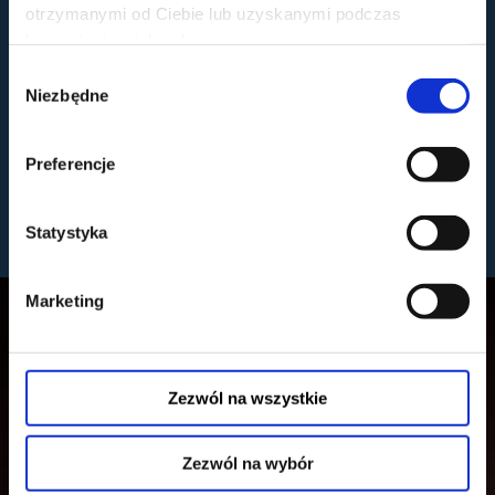
otrzymanymi od Ciebie lub uzyskanymi podczas
korzystania z ich usług.
Wybór
Niezbędne
zgody
CHOPIN AVENUE - STRING
SŁONECZNI CHŁOPCY
AVENUE X ORKIESTRA
FILHARMONIA
12.08.2026, Warszawa
12.08.2026, Warszawa
Preferencje
kup bilet
kup bilet
Statystyka
zobacz więcej
Marketing
Zezwól na wszystkie
Zezwól na wybór