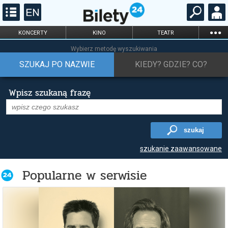
...
KONCERTY
KINO
TEATR
KABARET I
FILHARMONIA
OPERA I BALET
Wybierz metodę wyszukiwania
STAND-UP
SZUKAJ PO NAZWIE
KIEDY? GDZIE? CO?
DLA DZIECI
ONLINE
KARNETY
Wpisz szukaną frazę
szukaj
szukanie zaawansowane
Popularne w serwisie