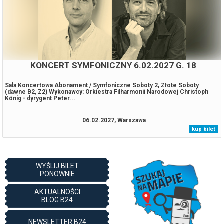
ANIA KARWAN, SŁAWEK UNIATOWSKI, MARCIN
WYROSTEK I SINFONIA CARPATHIA
Zapraszamy na koncert w ramach SJK’26, podczas którego na jednej
scenie wystąpią: Ania Karwan, Sławek Uniatowski, Marcin Wyrostek oraz
Orkiestra Sinfonia...
04.09.2026, Nowy Sącz
kup bilet
WYŚLIJ BILET
PONOWNIE
AKTUALNOŚCI
BLOG B24
NEWSLETTER B24