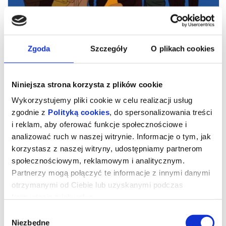
Zgoda
Szczegóły
O plikach cookies
Niniejsza strona korzysta z plików cookie
Wykorzystujemy pliki cookie w celu realizacji usług
zgodnie z
Polityką cookies
, do spersonalizowania treści
i reklam, aby oferować funkcje społecznościowe i
analizować ruch w naszej witrynie. Informacje o tym, jak
Niedźwiedzie nie istnieją
korzystasz z naszej witryny, udostępniamy partnerom
społecznościowym, reklamowym i analitycznym.
Partnerzy mogą połączyć te informacje z innymi danymi
POKAZ PRZEDPREMIEROWY!
otrzymanymi od Ciebie lub uzyskanymi podczas
Zdobywca Nagrody Specjalnej Jury na festiwalu w Wenecji, film
zrealizowany w tajemnicy przed irańskimi władzami. Jego twórca,
korzystania z ich usług.
Jafar Panahi, brawurowo i ze swadą poruszając się po dobrze
sobie znanym pograniczu fikcji i dokumentu, opowiada o
Wybór
reżyserze (w tej roli sam Panahi), który zaszywa się na prowincji,
by stąd nadzorować projekt do którego zdjęcia powstają w
Niezbędne
zgody