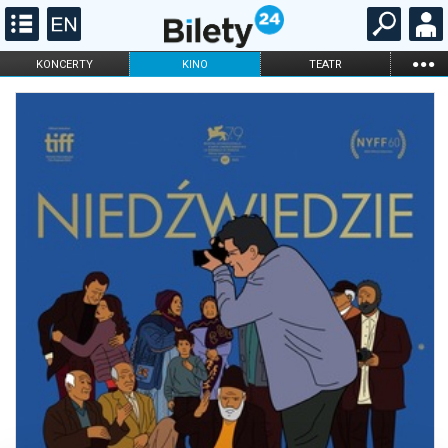
...
KONCERTY
KINO
TEATR
KABARET I
FILHARMONIA
OPERA I BALET
STAND-UP
DLA DZIECI
ONLINE
KARNETY