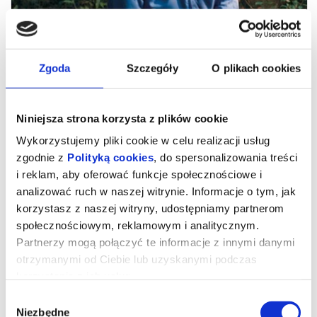
Zgoda
Szczegóły
O plikach cookies
Niniejsza strona korzysta z plików cookie
Wykorzystujemy pliki cookie w celu realizacji usług
zgodnie z
Polityką cookies
, do spersonalizowania treści
i reklam, aby oferować funkcje społecznościowe i
analizować ruch w naszej witrynie. Informacje o tym, jak
Perfect Days
korzystasz z naszej witryny, udostępniamy partnerom
społecznościowym, reklamowym i analitycznym.
Partnerzy mogą połączyć te informacje z innymi danymi
Nowy film twórcy „Lisbon Story” i „Nieba nad Berlinem” to
otrzymanymi od Ciebie lub uzyskanymi podczas
medytacja nad prostotą i pięknem życia. W „Perfect Days” Wim
Wenders opowiada historię japońskiego everymana, dla którego
korzystania z ich usług.
każdy dzień wypełniony jest czynnościami składającymi się na
poezję codzienności.
Wybór
Mieszkający we współczesnym Tokio Hirayama (w tej roli
fantastyczny Kōji Yakusho, nagrodzony za swoją rolę na festiwalu
Niezbędne
zgody