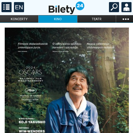
...
KONCERTY
KINO
TEATR
KABARET I
FILHARMONIA
OPERA I BALET
STAND-UP
DLA DZIECI
ONLINE
KARNETY