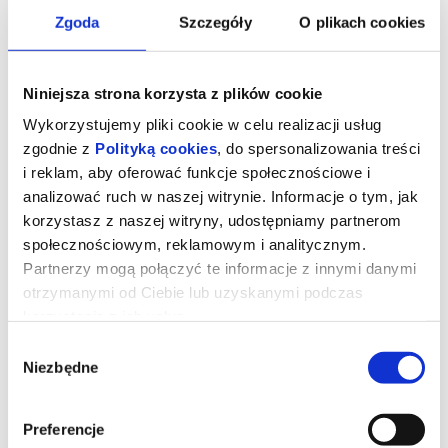
Zgoda
Szczegóły
O plikach cookies
Niniejsza strona korzysta z plików cookie
Wykorzystujemy pliki cookie w celu realizacji usług
zgodnie z
Polityką cookies
, do spersonalizowania treści
i reklam, aby oferować funkcje społecznościowe i
analizować ruch w naszej witrynie. Informacje o tym, jak
korzystasz z naszej witryny, udostępniamy partnerom
społecznościowym, reklamowym i analitycznym.
Partnerzy mogą połączyć te informacje z innymi danymi
DIABEŁ UBIERA SIĘ U PRADY 2
otrzymanymi od Ciebie lub uzyskanymi podczas
korzystania z ich usług.
Wybór
W czasie, gdy świat prasy tradycyjnej przechodzi gwałtowną
Niezbędne
cyfrową transformację, ikona branży mody Miranda Priestly staje
zgody
przed najważniejszym momentem swojej kariery jako redaktorka
legendarnego magazynu "Runway". Aby utrzymać swoją pozycję i
wpływy, musi znaleźć nową strategię w obliczu zmieniających się
realiów rynku.
Preferencje
W tym momencie jej drogi ponownie krzyżują się z Andy Sachs,