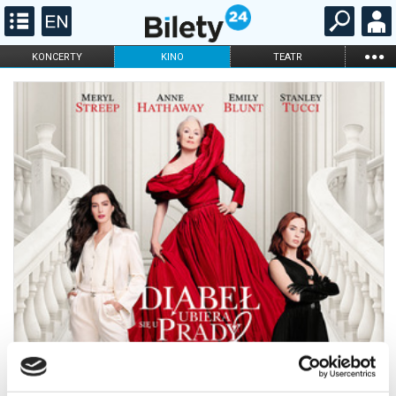
...
KONCERTY
KINO
TEATR
KABARET I
FILHARMONIA
OPERA I BALET
STAND-UP
DLA DZIECI
ONLINE
KARNETY