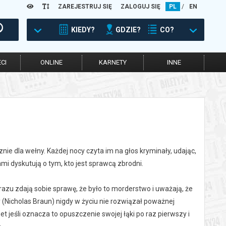
ZAREJESTRUJ SIĘ
ZALOGUJ SIĘ
PL
/
EN
KIEDY?
GDZIE?
CO?
CI
ONLINE
KARNETY
INNE
ie dla wełny. Każdej nocy czyta im na głos kryminały, udając,
ami dyskutują o tym, kto jest sprawcą zbrodni.
azu zdają sobie sprawę, że było to morderstwo i uważają, że
ry (Nicholas Braun) nigdy w życiu nie rozwiązał poważnej
 jeśli oznacza to opuszczenie swojej łąki po raz pierwszy i