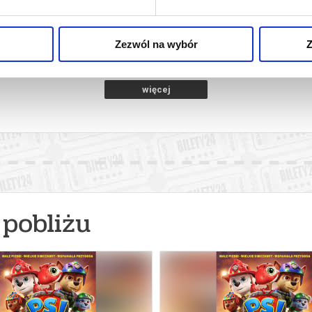
2D DUBBING
amotuły
11.08.2026, Szamotuły
12.08
kup bilet
kup bilet
Zezwól na wybór
Z
więcej
pobliżu