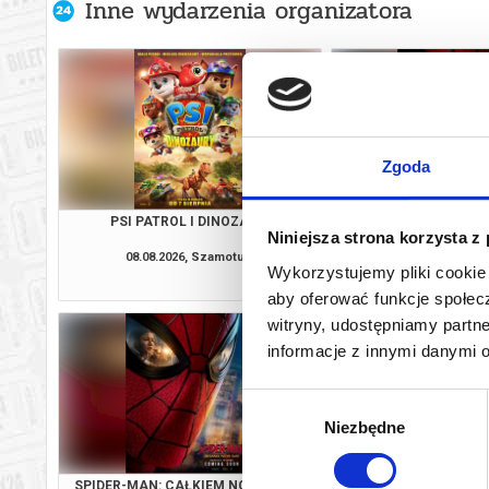
Inne wydarzenia organizatora
Zgoda
PSI PATROL I DINOZAURY
SPIDER-MAN: CAŁKIE
Niniejsza strona korzysta z
2D NAPI
08.08.2026, Szamotuły
08.08.2026, Sz
Wykorzystujemy pliki cookie 
kup bilet
aby oferować funkcje społecz
witryny, udostępniamy part
informacje z innymi danymi 
Wybór
Niezbędne
zgody
SPIDER-MAN: CAŁKIEM NOWY DZIEŃ
PSI PATROL I D