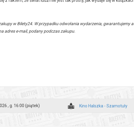
ię z faktem, że świat ludzi nie jest tak prosty, jak wydaje się w książkach
zakupy w Bilety24. W przypadku odwołania wydarzenia, gwarantujemy
a adres e-mail, podany podczas zakupu.
026 , g. 16:00
(piątek)
Kino Halszka - Szamotuły