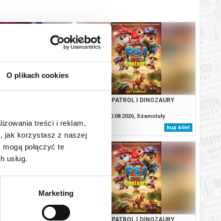
O plikach cookies
: CAŁKIEM NOWY DZIEŃ
PSI PATROL I DINOZAURY
2D DUBBING
.2026, Szamotuły
10.08.2026, Szamotuły
lizowania treści i reklam,
kup bilet
kup bilet
, jak korzystasz z naszej
y mogą połączyć te
h usług.
Marketing
 KINO: TOY STORY 5
PSI PATROL I DINOZAURY