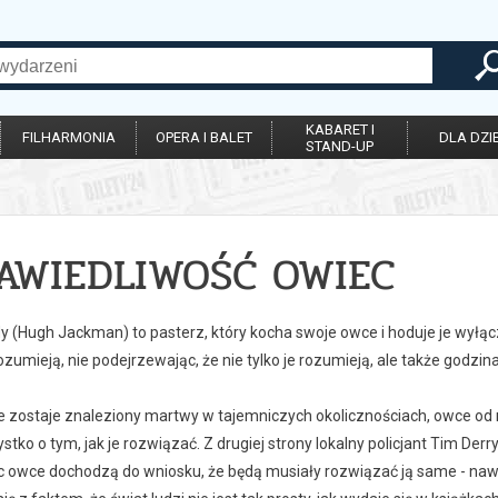
KABARET I
FILHARMONIA
OPERA I BALET
DLA DZIE
STAND-UP
AWIEDLIWOŚĆ OWIEC
 (Hugh Jackman) to pasterz, który kocha swoje owce i hoduje je wyłączn
ozumieją, nie podejrzewając, że nie tylko je rozumieją, ale także godzin
e zostaje znaleziony martwy w tajemniczych okolicznościach, owce od r
tko o tym, jak je rozwiązać. Z drugiej strony lokalny policjant Tim Der
c owce dochodzą do wniosku, że będą musiały rozwiązać ją same - nawet