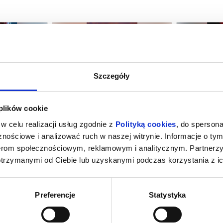
Szczegóły
M NOWY DZIEŃ
PSI PATROL I DINOZAURY
SPIDER-MAN
 plików cookie
SY
amotuły
09.08.2026, Szamotuły
09.08
w celu realizacji usług zgodnie z
Polityką cookies
, do spersona
kup bilet
kup bilet
nościowe i analizować ruch w naszej witrynie. Informacje o tym
nerom społecznościowym, reklamowym i analitycznym. Partnerz
otrzymanymi od Ciebie lub uzyskanymi podczas korzystania z ic
Preferencje
Statystyka
INOZAURY
SPIDER-MAN: CAŁKIEM NOWY DZIEŃ
WAKACYJNE