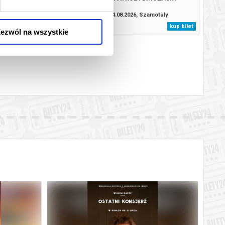
.2026, Szamotuły
14.08.2026, Szamotuły
kup bilet
kup bilet
ezwól na wszystkie