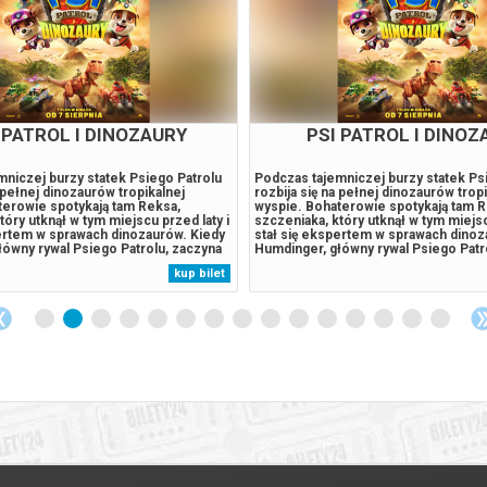
ER-MAN: CAŁKIEM NOWY
PSI PATROL I DINOZ
DZIEŃ 2D NAPISY
eraz dorosłym mężczyzną żyjącym
Podczas tajemniczej burzy statek Ps
 czasu, gdy z własnej woli wymazał
rozbija się na pełnej dinozaurów trop
pamięci tych, których kochał. Walcząc z
wyspie. Bohaterowie spotykają tam R
cią w Nowym Jorku, który nie zna już
szczeniaka, który utknął w tym miejsc
 w pełni poświęcił się ochronie miasta.
stał się ekspertem w sprawach dinoz
wymagania zaczynają go przytłaczać,
Humdinger, główny rywal Psiego Patr
je zaskakującą fizyczną przemianę,
lekkomyślnie eksploatować zasoby n
kup bilet
 jego istnieniu, podczas gdy nowy,
wyspy, doprowadza do wybuchu ogr
.
uśpionego od lat wulkanu. Psi Patrol..