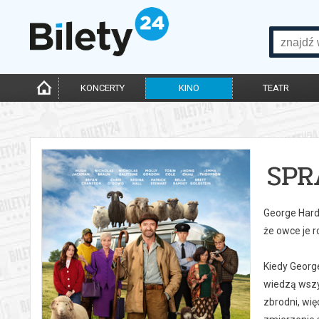
KONCERTY
KINO
TEATR
SPR
George Hardy
że owce je r
Kiedy Georg
wiedzą wszys
zbrodni, wię