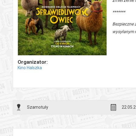
zmierzenie s
*******
Bezpieczne 
wysyłanym n
Organizator:
Kino Halszka
Szamotuły
22.05.2