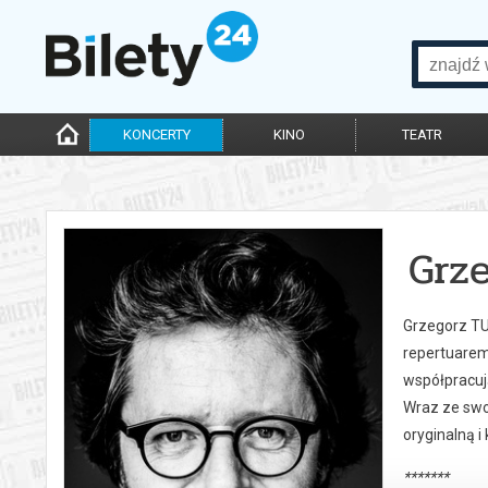
KONCERTY
KINO
TEATR
Grz
Grzegorz TU
repertuarem 
współpracują
Wraz ze swo
oryginalną 
*******