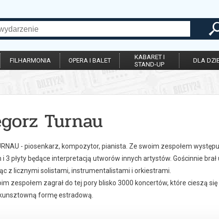
KABARET I
FILHARMONIA
OPERA I BALET
DLA DZIE
STAND-UP
egorz Turnau
RNAU - piosenkarz, kompozytor, pianista. Ze swoim zespołem występu
i 3 płyty będące interpretacją utworów innych artystów. Gościnnie brał
c z licznymi solistami, instrumentalistami i orkiestrami.
im zespołem zagrał do tej pory blisko 3000 koncertów, które cieszą s
i kunsztowną formę estradową.