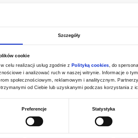
zakupy w Bilety24. W przypadku odwołania wydarzenia, gwarantujemy
a adres e-mail, podany podczas zakupu.
Szczegóły
 plików cookie
w celu realizacji usług zgodnie z
Polityką cookies
, do spersona
nościowe i analizować ruch w naszej witrynie. Informacje o tym
nerom społecznościowym, reklamowym i analitycznym. Partnerz
otrzymanymi od Ciebie lub uzyskanymi podczas korzystania z ic
Preferencje
Statystyka
023 , g. 18:00
(wtorek)
Aula Collegium Polonicum