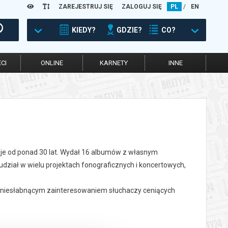
ZAREJESTRUJ SIĘ
ZALOGUJ SIĘ
PL
/
EN
KIEDY?
GDZIE?
CO?
CI
ONLINE
KARNETY
INNE
je od ponad 30 lat. Wydał 16 albumów z własnym
 udział w wielu projektach fonograficznych i koncertowych,
ię niesłabnącym zainteresowaniem słuchaczy ceniących