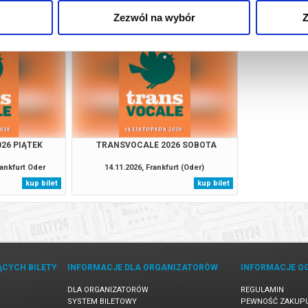
Zezwól na wybór
Z
26 PIĄTEK
TRANSVOCALE 2026 SOBOTA
rankfurt Oder
14.11.2026, Frankfurt (Oder)
kup bilet
kup bilet
ĄCYCH BILETY
INFORMACJE DLA ORGANIZATORÓW
INFORMACJE O
DLA ORGANIZATORÓW
REGULAMIN
SYSTEM BILETOWY
PEWNOŚĆ ZAKUP