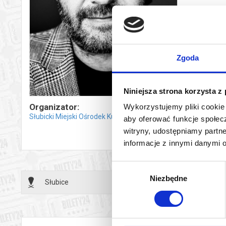
Bezpieczne 
wysyłanym n
Zgoda
Niniejsza strona korzysta z
Organizator:
Wykorzystujemy pliki cookie 
Słubicki Miejski Ośrodek Kultury
aby oferować funkcje społecz
witryny, udostępniamy part
informacje z innymi danymi 
Wybór
Niezbędne
zgody
Słubice
10.10.2