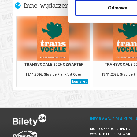
Inne wydarzenia organizatora
Odmowa
TRANSVOCALE 2026 CZWARTEK
TRANSVOCALE 20
12.11.2026, Słubice|Frankfurt Oder
13.11.2026, Słubice|F
kup bilet
INFORMACJE DLA KUPUJ
BIURO OBSŁUGI KLIENTA
WYŚLIJ BILET PONOWNIE