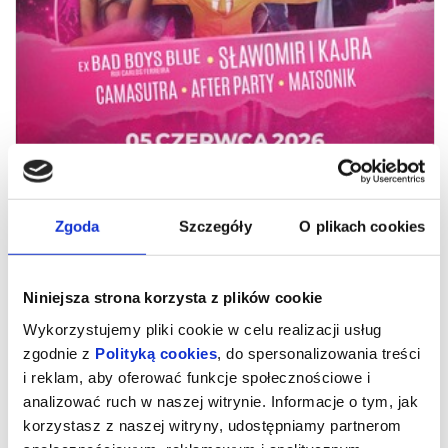
Zgoda
Szczegóły
O plikach cookies
Gala Disco Kraśnik 2026
Niniejsza strona korzysta z plików cookie
Wykorzystujemy pliki cookie w celu realizacji usług
Po kilku latach nieobecności na kraśnickiej scenie wraca
zgodnie z
Polityką cookies
, do spersonalizowania treści
wyczekiwana Gala „Disco Kraśnik”!
Już
5 czerwca
zapraszamy wszystkich miłośników dobrej
i reklam, aby oferować funkcje społecznościowe i
zabawy do
Amfiteatru Kraśnickiego
na wyjątkowy koncert „Disco
analizować ruch w naszej witrynie. Informacje o tym, jak
Kraśnik”!
Przygotowujemy dla Was wieczór pełen największych hitów,
korzystasz z naszej witryny, udostępniamy partnerom
tanecznych rytmów i niesamowitej atmosfery pod gołym niebem.
Na scenie wystąpią gwiazdy, które od lat rozgrzewają publiczność