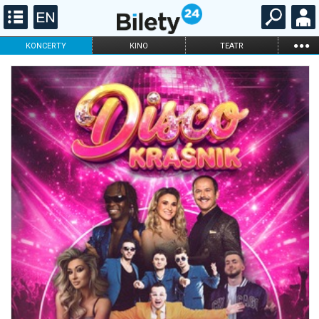
...
KONCERTY
KINO
TEATR
KABARET I
FILHARMONIA
OPERA I BALET
STAND-UP
DLA DZIECI
ONLINE
KARNETY