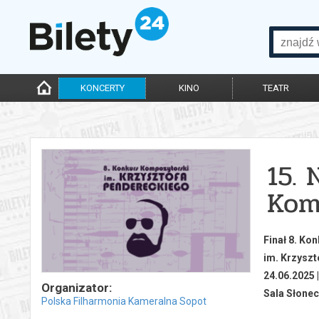
KONCERTY
KINO
TEATR
15. 
Kom
Finał 8. K
im. Krzysz
24.06.2025 
Organizator:
Sala Słone
Polska Filharmonia Kameralna Sopot