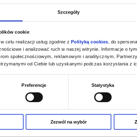
zym punktem wieczoru będzie wykonanie czterech finałowych kompozycj
025 , g. 18:00
(wtorek)
Mamuszki 14
Szczegóły
nowatorskim podejściem do formy i brzmienia oraz wyrazistą wizją art
 nowe idee i emocje.
 plików cookie
rsu Kompozytorskiego to święto muzyki współczesnej i wyjątkowa okaz
w celu realizacji usług zgodnie z
Polityką cookies
, do spersona
nościowe i analizować ruch w naszej witrynie. Informacje o tym
nerom społecznościowym, reklamowym i analitycznym. Partnerz
zakupy w Bilety24. W przypadku odwołania wydarzenia, gwarantujemy
otrzymanymi od Ciebie lub uzyskanymi podczas korzystania z ic
a adres e-mail, podany podczas zakupu.
Preferencje
Statystyka
SZKAŃCÓW I
MOJE SERCE TO JEST MUZYK
"CZTERY PORY
IEJ Z MUZYKĄ
Sopot
03.10.2026, Sopot
LDIEGO"
kup bilet
kup bilet
Zezwól na wybór
Z