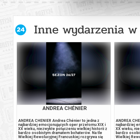
Inne wydarzenia w 
–
METROPOLIS. REFLEKSJE Z
METR
RSU
NASZYCH CZASÓW
gent
spektakl taneczny Mileny Crameri Metropolis.
spektakl tan
Refleksje z naszych czasów to spektakl taneczny,
Refleksje z n
ego
który powstaje z inspiracji powieścią Thei von
który powstaj
rtura
Harbou Metropolis, na podstawie której powstał
Harbou Metro
też, w 1927 roku, słynny film Fritza Langa, będący
też, w 1927 ro