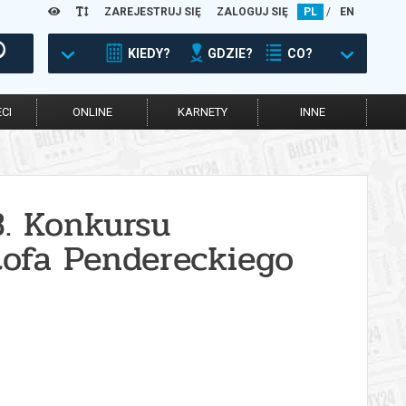
ZAREJESTRUJ SIĘ
ZALOGUJ SIĘ
PL
/
EN
KIEDY?
GDZIE?
CO?
CI
ONLINE
KARNETY
INNE
8. Konkursu
tofa Pendereckiego