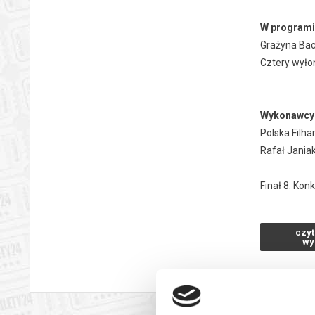
W programi
Grażyna Bac
Cztery wyło
Wykonawcy
Polska Filh
Rafał Jania
Finał 8. Ko
interpretacj
zostaną pre
czyt
(indywidual
wy
Orkiestra Po
wirtuozerią 
dla współcz