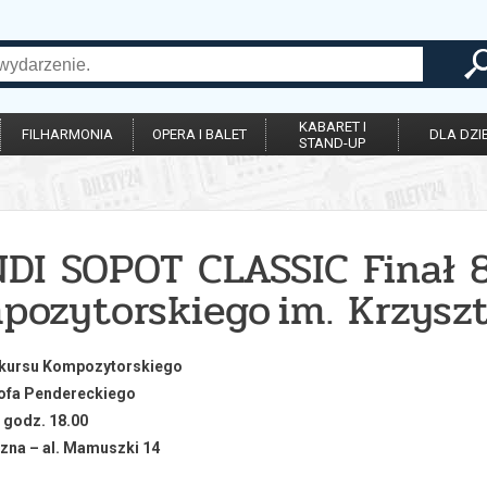
KABARET I
FILHARMONIA
OPERA I BALET
DLA DZIE
STAND-UP
NDI SOPOT CLASSIC Finał 
pozytorskiego im. Krzysz
onkursu Kompozytorskiego
tofa Pendereckiego
| godz. 18.00
czna – al. Mamuszki 14