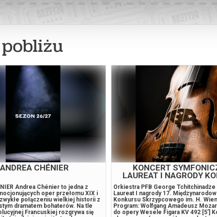
pobliżu
OPOLIS. REFLEKSJE Z
I BAL GDAŃSKI - TRIB
NASZYCH CZASÓW
FRANK SINATRA
eczny Mileny Crameri Metropolis.
******* Bezpieczne zakupy w Bilety2
aszych czasów to spektakl taneczny,
odwołania wydarzenia, gwarantujemy
e z inspiracji powieścią Thei von
zwrot środków potwierdzony komun
polis, na podstawie której powstał
wysyłanym na adres e-mail, podany 
ku, słynny film Fritza Langa, będący
zakupu.