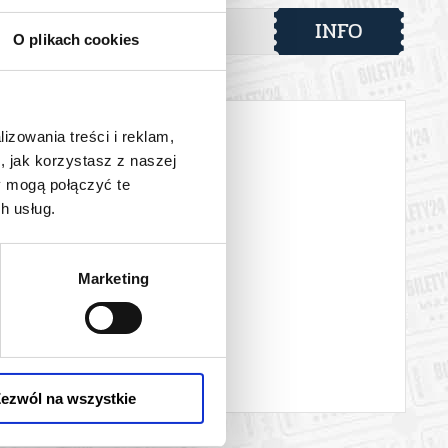
i – utworów, które zachwyciły jury oryginalnym językiem
INFO
O plikach cookies
ystyczną. To spotkanie z muzyką tworzoną tu i teraz,
ja do odkrywania nowych talentów.
lizowania treści i reklam,
, jak korzystasz z naszej
y mogą połączyć te
 automatyczny zwrot środków potwierdzony komunikatem
h usług.
Marketing
ezwól na wszystkie