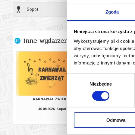
Najważniejs
Sopot
24.06.2
Zgoda
muzycznym, 
eksplorującą
Niniejsza strona korzysta z
Finał Konku
Inne wydarzenia organizatora
Wykorzystujemy pliki cookie 
*******
aby oferować funkcje społecz
witryny, udostępniamy part
Bezpieczne 
informacje z innymi danymi 
wysyłanym n
Wybór
Niezbędne
zgody
KARNAWAŁ ZWIERZĄT
KONCERT DLA MIE
PRZYJACIÓŁ SOPOTU 
ROKU WEDŁUG OSIECK
30.08.2026, Sopot
06.09.2026, 
ANTONIO VIVA
kup bilet
Odmowa