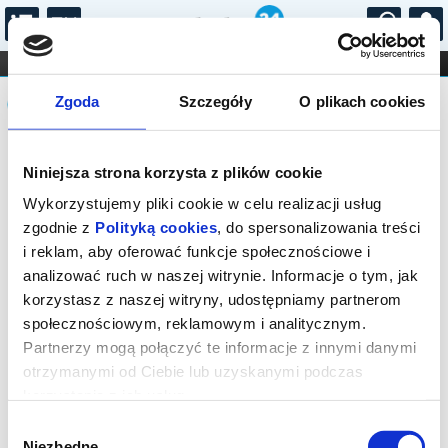
...
KONCERTY
KINO
TEATR
KABARET I
Komunikat
FILHARMONIA
OPERA I BALET
Zgoda
Szczegóły
O plikach cookies
STAND-UP
DLA DZIECI
ONLINE
KARNETY
Sprzedaż biletów on-line na wydarzenie
Niniejsza strona korzysta z plików cookie
została zakończona.
Wykorzystujemy pliki cookie w celu realizacji usług
zgodnie z
Polityką cookies
, do spersonalizowania treści
i reklam, aby oferować funkcje społecznościowe i
analizować ruch w naszej witrynie. Informacje o tym, jak
korzystasz z naszej witryny, udostępniamy partnerom
społecznościowym, reklamowym i analitycznym.
Partnerzy mogą połączyć te informacje z innymi danymi
otrzymanymi od Ciebie lub uzyskanymi podczas
korzystania z ich usług.
Wybór
Niezbędne