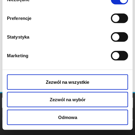
zgody
Preferencje
Statystyka
Marketing
Zezwól na wszystkie
Zezwól na wybór
Odmowa
REGULAMIN
POLITYKA
POLITYKA
COOKIES
PRYWATNOŚCI