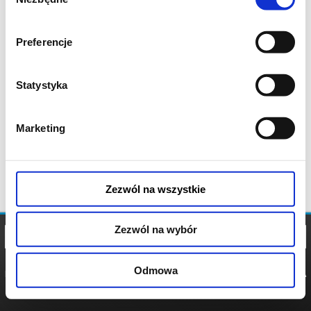
zgody
Preferencje
Statystyka
Marketing
Zezwól na wszystkie
Zezwól na wybór
Odmowa
REGULAMIN
POLITYKA
POLITYKA
COOKIES
PRYWATNOŚCI