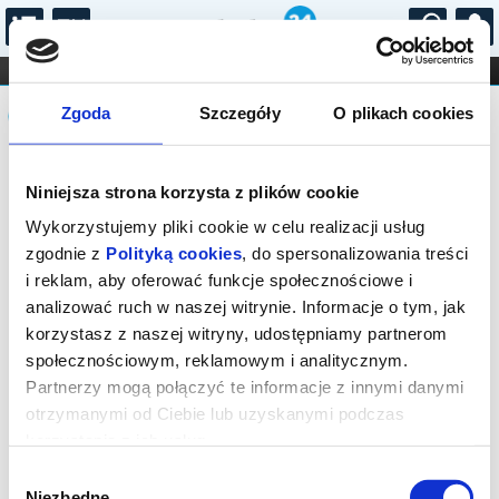
...
KONCERTY
KINO
TEATR
KABARET I
Komunikat
FILHARMONIA
OPERA I BALET
Zgoda
Szczegóły
O plikach cookies
STAND-UP
DLA DZIECI
ONLINE
KARNETY
Sprzedaż biletów on-line na wydarzenie
Niniejsza strona korzysta z plików cookie
została zakończona.
Wykorzystujemy pliki cookie w celu realizacji usług
zgodnie z
Polityką cookies
, do spersonalizowania treści
i reklam, aby oferować funkcje społecznościowe i
analizować ruch w naszej witrynie. Informacje o tym, jak
korzystasz z naszej witryny, udostępniamy partnerom
społecznościowym, reklamowym i analitycznym.
Partnerzy mogą połączyć te informacje z innymi danymi
otrzymanymi od Ciebie lub uzyskanymi podczas
korzystania z ich usług.
Wybór
Niezbędne