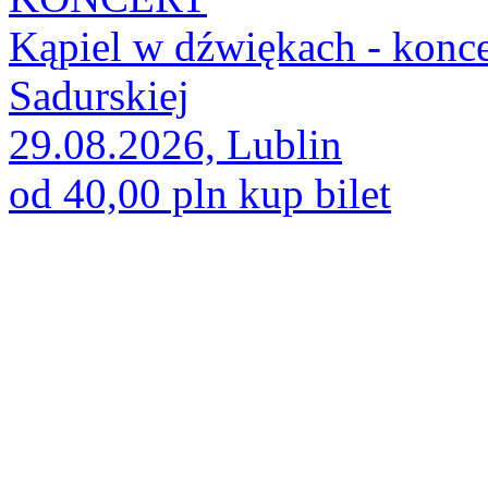
Kąpiel w dźwiękach - konc
Sadurskiej
29.08.2026, Lublin
od 40,00 pln
kup bilet