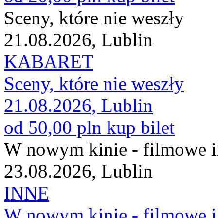
Sceny, które nie weszły
21.08.2026, Lublin
KABARET
Sceny, które nie weszły
21.08.2026, Lublin
od 50,00 pln
kup bilet
W nowym kinie - filmowe i
23.08.2026, Lublin
INNE
W nowym kinie - filmowe i