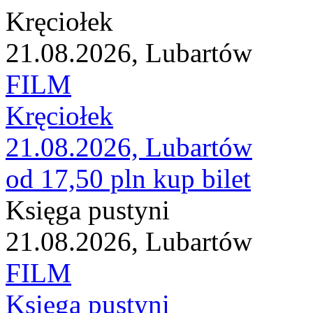
Kręciołek
21.08.2026, Lubartów
FILM
Kręciołek
21.08.2026, Lubartów
od 17,50 pln
kup bilet
Księga pustyni
21.08.2026, Lubartów
FILM
Księga pustyni