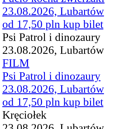
23.08.2026, Lubartów
od 17,50 pln
kup bilet
Psi Patrol i dinozaury
23.08.2026, Lubartów
FILM
Psi Patrol i dinozaury
23.08.2026, Lubartów
od 17,50 pln
kup bilet
Kręciołek
23.08.2026, Lubartów