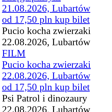
21.08.2026, Lubartów
od 17,50 pln
kup bilet
Pucio kocha zwierzaki
22.08.2026, Lubartów
FILM
Pucio kocha zwierzaki
22.08.2026, Lubartów
od 17,50 pln
kup bilet
Psi Patrol i dinozaury
22.08.2026, Lubartów