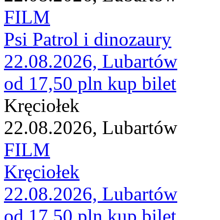
FILM
Psi Patrol i dinozaury
22.08.2026, Lubartów
od 17,50 pln
kup bilet
Kręciołek
22.08.2026, Lubartów
FILM
Kręciołek
22.08.2026, Lubartów
od 17,50 pln
kup bilet