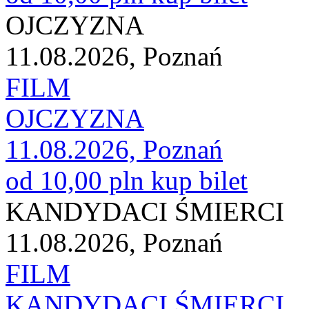
OJCZYZNA
11.08.2026, Poznań
FILM
OJCZYZNA
11.08.2026, Poznań
od 10,00 pln
kup bilet
KANDYDACI ŚMIERCI
11.08.2026, Poznań
FILM
KANDYDACI ŚMIERCI