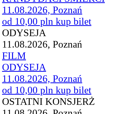
11.08.2026, Poznań
od 10,00 pln
kup bilet
ODYSEJA
11.08.2026, Poznań
FILM
ODYSEJA
11.08.2026, Poznań
od 10,00 pln
kup bilet
OSTATNI KONSJERŻ
11.08.2026, Poznań