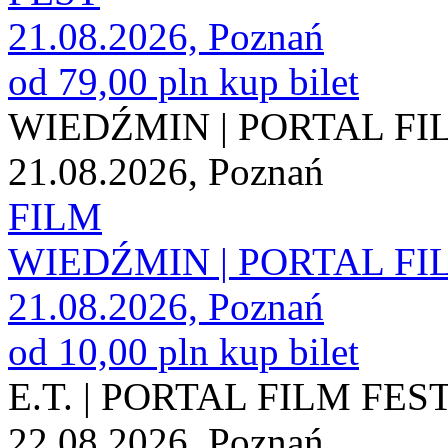
21.08.2026, Poznań
od 79,00 pln
kup bilet
WIEDŹMIN | PORTAL FI
21.08.2026, Poznań
FILM
WIEDŹMIN | PORTAL FI
21.08.2026, Poznań
od 10,00 pln
kup bilet
E.T. | PORTAL FILM FES
22.08.2026, Poznań