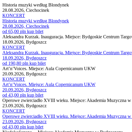
Historia muzyki według Blondynek
28.08.2026, Ciechocinek
KONCERT
Historia muzyki według Blondynek
28.08.2026, Ciechocinek
od 65,00 pln
kup bilet
Aleksandra Kurzak. Inauguracja. Miejsce: Bydgoskie Centrum Tar
18.09.2026, Bydgoszcz
KONCERT
Aleksandra Kurzak. Inauguracja. Miejsce: Bydgoskie Centrum Tar
18.09.2026, Bydgoszcz
od 190,80 pln
kup bilet
Art’n’Voices. Miejsce: Aula Copernicanum UKW
20.09.2026, Bydgoszcz
KONCERT
Art’n’Voices. Miejsce: Aula Copernicanum UKW
20.09.2026, Bydgoszcz
od 43,00 pln
kup bilet
Operowe zwierciadło XVIII wieku. Miejsce: Akademia Muzyczna w
23.09.2026, Bydgoszcz
KONCERT
Operowe zwierciadło XVIII wieku. Miejsce: Akademia Muzyczna w
23.09.2026, Bydgoszcz
od 43,00 pln
kup bilet