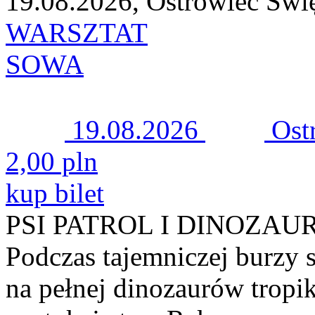
19.08.2026, Ostrowiec Świ
WARSZTAT
SOWA
19.08.2026
Ost
2,00 pln
kup bilet
PSI PATROL I DINOZAU
Podczas tajemniczej burzy s
na pełnej dinozaurów tropi