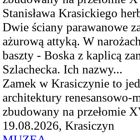
Stanisława Krasickiego her
Dwie ściany parawanowe za
ażurową attyką. W narożach 
baszty - Boska z kaplicą z
Szlachecka. Ich nazwy...
Zamek w Krasiczynie to jed
architektury renesansowo-m
zbudowany na przełomie XV
19.08.2026, Krasiczyn
MUZEA