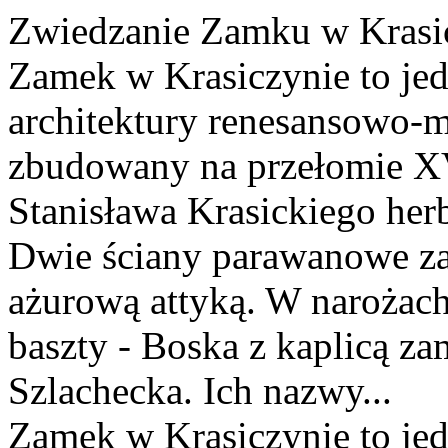
Zwiedzanie Zamku w Krasi
Zamek w Krasiczynie to jed
architektury renesansowo-m
zbudowany na przełomie XV
Stanisława Krasickiego her
Dwie ściany parawanowe za
ażurową attyką. W narożach 
baszty - Boska z kaplicą z
Szlachecka. Ich nazwy...
Zamek w Krasiczynie to jed