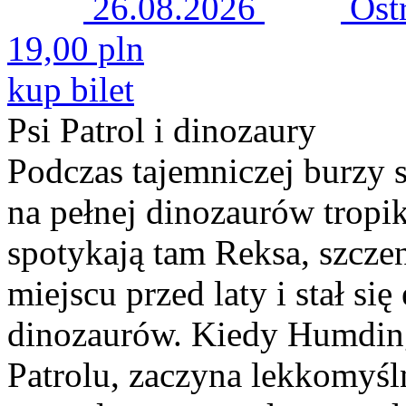
26.08.2026
Ost
19,00 pln
kup bilet
Psi Patrol i dinozaury
Podczas tajemniczej burzy s
na pełnej dinozaurów tropi
spotykają tam Reksa, szcze
miejscu przed laty i stał s
dinozaurów. Kiedy Humding
Patrolu, zaczyna lekkomyśl