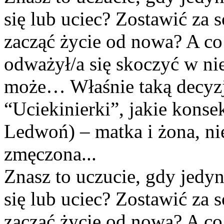
się lub uciec? Zostawić za s
zacząć życie od nowa? A co
odważył/a się skoczyć w nie
może… Właśnie taką decyzję
“Uciekinierki”, jakie kons
Ledwoń) – matka i żona, ni
zmęczona...
Znasz to uczucie, gdy jedy
się lub uciec? Zostawić za s
zacząć życie od nowa? A co