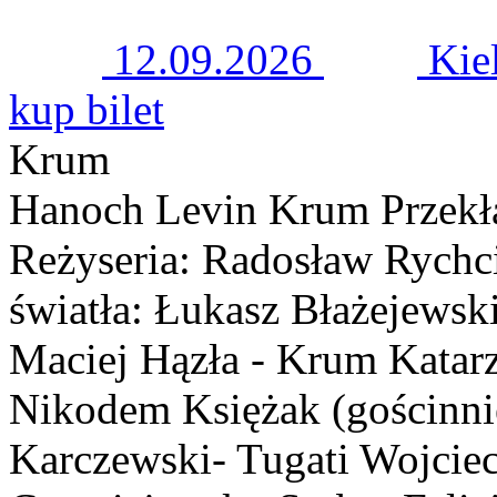
12.09.2026
Kie
kup bilet
Krum
Hanoch Levin Krum Przekła
Reżyseria: Radosław Rychci
światła: Łukasz Błażejew
Maciej Hązła - Krum Katar
Nikodem Księżak (gościnnie
Karczewski- Tugati Wojcie