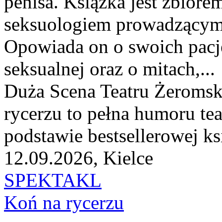
penisa. Książka jest zbio
seksuologiem prowadzącym w
Opowiada on o swoich pacje
seksualnej oraz o mitach,...
Duża Scena Teatru Żeromski
rycerzu to pełna humoru te
podstawie bestsellerowej ksi
12.09.2026, Kielce
SPEKTAKL
Koń na rycerzu