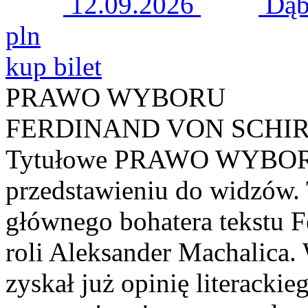
12.09.2026
Dąb
pln
kup bilet
PRAWO WYBORU
FERDINAND VON SCHI
Tytułowe PRAWO WYBORU
przedstawieniu do widzów. 
głównego bohatera tekstu F
roli Aleksander Machalica.
zyskał już opinię literacki