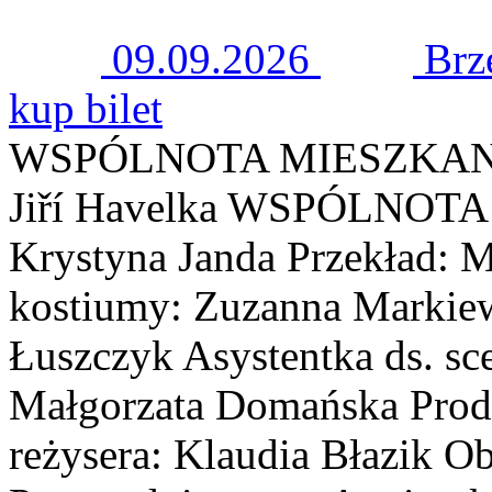
09.09.2026
Brz
kup bilet
WSPÓLNOTA MIESZKA
Jiří Havelka WSPÓLNOT
Krystyna Janda Przekład: M
kostiumy: Zuzanna Markiewi
Łuszczyk Asystentka ds. sc
Małgorzata Domańska Prod
reżysera: Klaudia Błazik O