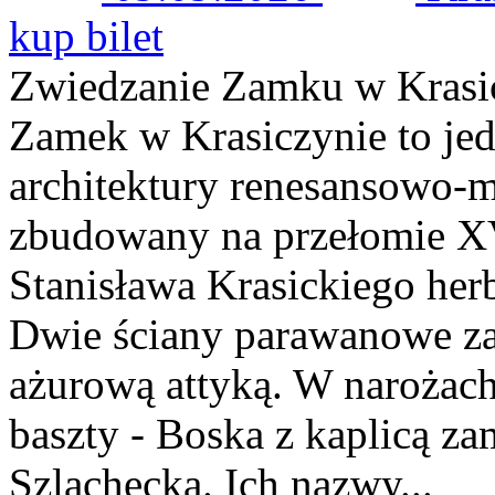
kup bilet
Zwiedzanie Zamku w Krasi
Zamek w Krasiczynie to jed
architektury renesansowo-m
zbudowany na przełomie XV
Stanisława Krasickiego her
Dwie ściany parawanowe za
ażurową attyką. W narożach 
baszty - Boska z kaplicą z
Szlachecka. Ich nazwy...