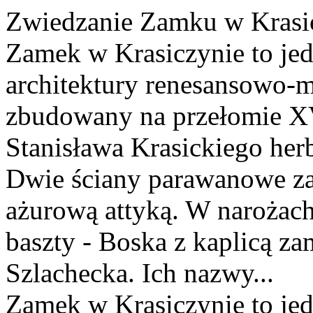
Zwiedzanie Zamku w Krasi
Zamek w Krasiczynie to jed
architektury renesansowo-m
zbudowany na przełomie XV
Stanisława Krasickiego her
Dwie ściany parawanowe za
ażurową attyką. W narożach 
baszty - Boska z kaplicą z
Szlachecka. Ich nazwy...
Zamek w Krasiczynie to jed