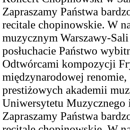
Zapraszamy Państwa bardzo
recitale chopinowskie. W n
muzycznym Warszawy-Sali 
posłuchacie Państwo wybitn
Odtwórcami kompozycji Fry
międzynarodowej renomie, 
prestiżowych akademii muzy
Uniwersytetu Muzycznego i
Zapraszamy Państwa bardzo
recitale chopinowskie. W n