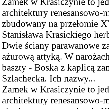
Zamek w Krasiczynie to jed
architektury renesansowo-m
zbudowany na przełomie XV
Stanisława Krasickiego her
Dwie ściany parawanowe za
ażurową attyką. W narożach 
baszty - Boska z kaplicą z
Szlachecka. Ich nazwy...
Zamek w Krasiczynie to jed
architektury renesansowo-m