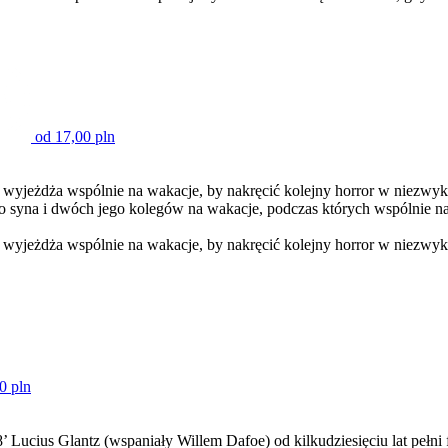
od 17,00 pln
 wyjeżdża wspólnie na wakacje, by nakręcić kolejny horror w niezwykł
go syna i dwóch jego kolegów na wakacje, podczas których wspólnie na
 wyjeżdża wspólnie na wakacje, by nakręcić kolejny horror w niezwykł
0 pln
78’ Lucius Glantz (wspaniały Willem Dafoe) od kilkudziesięciu lat peł