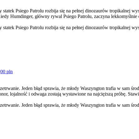
 Psiego Patrolu rozbija się na pełnej dinozaurów tropikalnej wyspi
. Kiedy Humdinger, główny rywal Psiego Patrolu, zaczyna lekkomyśln
 Psiego Patrolu rozbija się na pełnej dinozaurów tropikalnej wysp
,00 pln
rwanie. Jeden błąd sprawia, że młody Waszyngton trafia w sam środek
 honor, lojalność i odwaga zostają wystawione na najcięższą próbę. S
rwanie. Jeden błąd sprawia, że młody Waszyngton trafia w sam środek