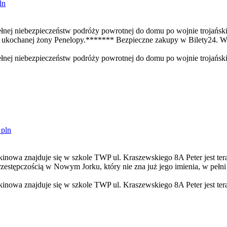
ln
 pełnej niebezpieczeństw podróży powrotnej do domu po wojnie trojański
 do ukochanej żony Penelopy.******* Bezpieczne zakupy w Bilety24.
pełnej niebezpieczeństw podróży powrotnej do domu po wojnie trojańskie
 pln
a znajduje się w szkole TWP ul. Kraszewskiego 8A Peter jest teraz
przestępczością w Nowym Jorku, który nie zna już jego imienia, w pełn
wa znajduje się w szkole TWP ul. Kraszewskiego 8A Peter jest tera