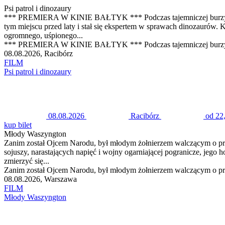
Psi patrol i dinozaury
*** PREMIERA W KINIE BAŁTYK *** Podczas tajemniczej burzy statek
tym miejscu przed laty i stał się ekspertem w sprawach dinozaurów
ogromnego, uśpionego...
*** PREMIERA W KINIE BAŁTYK *** Podczas tajemniczej burzy statek
08.08.2026, Racibórz
FILM
Psi patrol i dinozaury
08.08.2026
Racibórz
od 22
kup bilet
Młody Waszyngton
Zanim został Ojcem Narodu, był młodym żołnierzem walczącym o przet
sojuszy, narastających napięć i wojny ogarniającej pogranicze, jego
zmierzyć się...
Zanim został Ojcem Narodu, był młodym żołnierzem walczącym o przet
08.08.2026, Warszawa
FILM
Młody Waszyngton