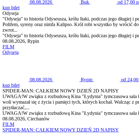
08.08.2026
Buk
od 17,00 p
kup bilet
Odyseja
"Odyseja" to historia Odyseusza, królu Itaki, podczas jego długiej i
Polifem, syreny oraz nimfa Kalipso. Król robi wszystko by wrócić
zwrot...
"Odyseja" to historia Odyseusza, królu Itaki, podczas jego długiej i 
08.08.2026, Rypin
FILM
Odyseja
08.08.2026
Rypin
od 24,00
kup bilet
SPIDER-MAN: CAŁKIEM NOWY DZIEŃ 2D NAPISY
UWAGA!W zwiąku z rozbudową Kina "Łydynia" tymczasowa sala kinow
woli wymazał się z życia i pamięci tych, których kochał. Walcząc z 
przytłaczać,...
UWAGA!W zwiąku z rozbudową Kina "Łydynia" tymczasowa sala kino
08.08.2026, Ciechanów
FILM
SPIDER-MAN: CAŁKIEM NOWY DZIEŃ 2D NAPISY