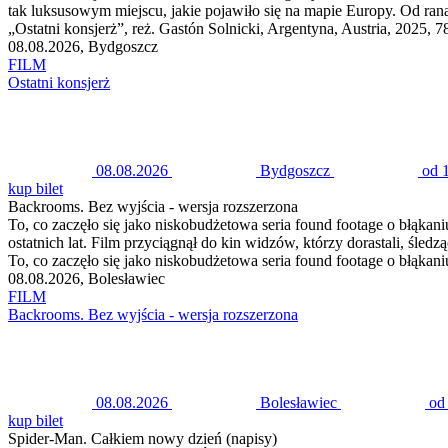
tak luksusowym miejscu, jakie pojawiło się na mapie Europy. Od rana 
„Ostatni konsjerż”, reż. Gastón Solnicki, Argentyna, Austria, 2025, 7
08.08.2026, Bydgoszcz
FILM
Ostatni konsjerż
08.08.2026
Bydgoszcz
od 
kup bilet
Backrooms. Bez wyjścia - wersja rozszerzona
To, co zaczęło się jako niskobudżetowa seria found footage o błąkani
ostatnich lat. Film przyciągnął do kin widzów, którzy dorastali, śle
To, co zaczęło się jako niskobudżetowa seria found footage o błąkani
08.08.2026, Bolesławiec
FILM
Backrooms. Bez wyjścia - wersja rozszerzona
08.08.2026
Bolesławiec
od
kup bilet
Spider-Man. Całkiem nowy dzień (napisy)