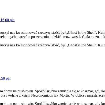
 16,00 pln
nauczył nas kwestionować rzeczywistość, był „Ghost in the Shell”. 
spełnionych marzeń o poszerzeniu ludzkich możliwości. Ciała można u
auczył nas kwestionować rzeczywistość, był „Ghost in the Shell”. Ku
,50 pln
m domu na pustkowiu. Spokój szybko zamienia się w koszmar, gdy kole
e przywołane z księgi Necronomicon Ex-Mortis. W obliczu narastająceg
m domu na pustkowiu. Spokój szybko zamienia się w koszmar, gdy kole