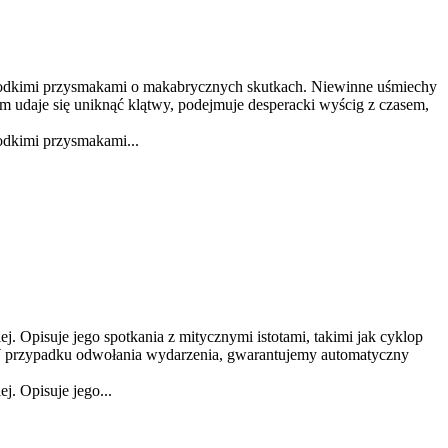
 słodkimi przysmakami o makabrycznych skutkach. Niewinne uśmiechy
em udaje się uniknąć klątwy, podejmuje desperacki wyścig z czasem,
odkimi przysmakami...
ej. Opisuje jego spotkania z mitycznymi istotami, takimi jak cyklop
 W przypadku odwołania wydarzenia, gwarantujemy automatyczny
j. Opisuje jego...