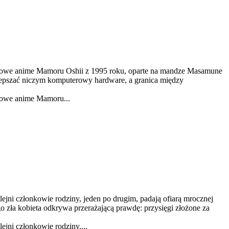
Kultowe anime Mamoru Oshii z 1995 roku, oparte na mandze Masamune
lepszać niczym komputerowy hardware, a granica między
ltowe anime Mamoru...
jni członkowie rodziny, jeden po drugim, padają ofiarą mrocznej
o zła kobieta odkrywa przerażającą prawdę: przysięgi złożone za
jni członkowie rodziny,...