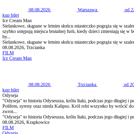
08.08.2026
Warszawa
od 2
kup bilet
Ice Cream Man
Sielankowe, skąpane w letnim słońcu miasteczko pogrąża się w sza
szybko ustępują miejsca brutalnej furii, kiedy dzieci zmieniają się
by...
Sielankowe, skąpane w letnim słońcu miasteczko pogrąża się w szal
08.08.2026, Trzcianka
FILM
Ice Cream Man
08.08.2026
Trzcianka
od 20
kup bilet
Odyseja
"Odyseja" to historia Odyseusza, królu Itaki, podczas jego długiej i
Polifem, syreny oraz nimfa Kalipso. Król robi wszystko by wrócić
zwrot...
"Odyseja" to historia Odyseusza, królu Itaki, podczas jego długiej i 
08.08.2026, Krapkowice
FILM
Odyseja