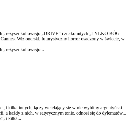
ng Refn, reżyser kultowego „DRIVE” i znakomitych „TYLKO BÓG
nes. Wizjonerski, futurystyczny horror osadzony w świecie, w
n, reżyser kultowego...
ci, i kilka innych, łączy wcielający się w nie wybitny argentyński
ii, a każdy z nich, w satyrycznym tonie, odnosi się do dylematów...
, i kilka...