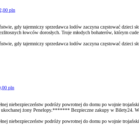
2,00 pln
leństwie, gdy tajemniczy sprzedawca lodów zaczyna częstować dzieci
 w bezlitosnych łowców dorosłych. Troje młodych bohaterów, którym cud
eństwie, gdy tajemniczy sprzedawca lodów zaczyna częstować dzieci sł
,00 pln
 pełnej niebezpieczeństw podróży powrotnej do domu po wojnie trojański
 do ukochanej żony Penelopy.******* Bezpieczne zakupy w Bilety24.
pełnej niebezpieczeństw podróży powrotnej do domu po wojnie trojańskie