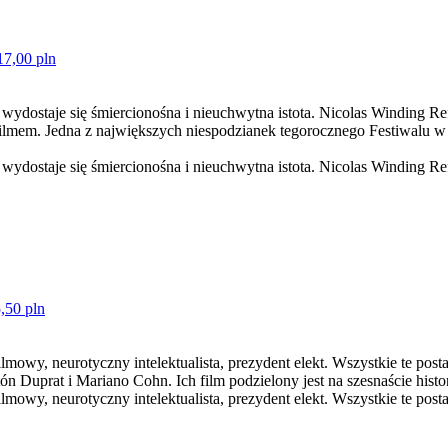
17,00 pln
ść wydostaje się śmiercionośna i nieuchwytna istota. Nicolas Windi
Jedna z największych niespodzianek tegorocznego Festiwalu w Can
wydostaje się śmiercionośna i nieuchwytna istota. Nicolas Winding Ref
,50 pln
lmowy, neurotyczny intelektualista, prezydent elekt. Wszystkie te posta
 Duprat i Mariano Cohn. Ich film podzielony jest na szesnaście histor
mowy, neurotyczny intelektualista, prezydent elekt. Wszystkie te postaci