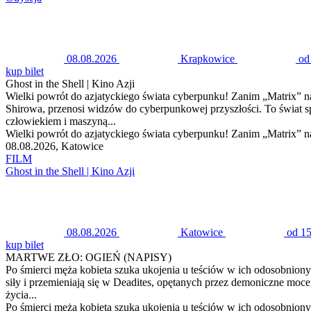
08.08.2026
Krapkowice
od
kup bilet
Ghost in the Shell | Kino Azji
Wielki powrót do azjatyckiego świata cyberpunku! Zanim „Matrix” 
Shirowa, przenosi widzów do cyberpunkowej przyszłości. To świat 
człowiekiem i maszyną...
Wielki powrót do azjatyckiego świata cyberpunku! Zanim „Matrix” n
08.08.2026, Katowice
FILM
Ghost in the Shell | Kino Azji
08.08.2026
Katowice
od 15
kup bilet
MARTWE ZŁO: OGIEŃ (NAPISY)
Po śmierci męża kobieta szuka ukojenia u teściów w ich odosobniony
siły i przemieniają się w Deadites, opętanych przez demoniczne moc
życia...
Po śmierci męża kobieta szuka ukojenia u teściów w ich odosobniony