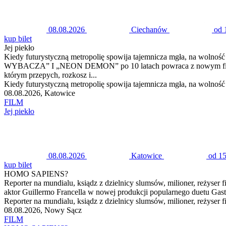
08.08.2026
Ciechanów
od 
kup bilet
Jej piekło
Kiedy futurystyczną metropolię spowija tajemnicza mgła, na wolno
WYBACZA” I „NEON DEMON” po 10 latach powraca z nowym filmem. 
którym przepych, rozkosz i...
Kiedy futurystyczną metropolię spowija tajemnicza mgła, na wolność 
08.08.2026, Katowice
FILM
Jej piekło
08.08.2026
Katowice
od 15
kup bilet
HOMO SAPIENS?
Reporter na mundialu, ksiądz z dzielnicy slumsów, milioner, reżyser fi
aktor Guillermo Francella w nowej produkcji popularnego duetu Gastón
Reporter na mundialu, ksiądz z dzielnicy slumsów, milioner, reżyser fil
08.08.2026, Nowy Sącz
FILM