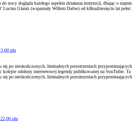
do nocy dogląda każdego aspektu działania instytucji, dbając o najmni
8’ Lucius Glantz (wspaniały Willem Dafoe) od kilkudziesięciu lat pełni 
15,00 pln
u się po nieskończonych, liminalnych przestrzeniach przypominających 
dząc kolejne odsłony internetowej legendy publikowanej na YouTubie. T
u się po nieskończonych, liminalnych przestrzeniach przypominających b
 22,00 pln