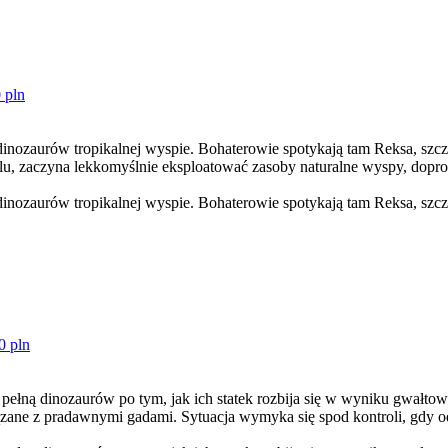
 pln
 dinozaurów tropikalnej wyspie. Bohaterowie spotykają tam Reksa, szcze
lu, zaczyna lekkomyślnie eksploatować zasoby naturalne wyspy, dopr
 dinozaurów tropikalnej wyspie. Bohaterowie spotykają tam Reksa, szcze
0 pln
pę pełną dinozaurów po tym, jak ich statek rozbija się w wyniku gwałto
ązane z pradawnymi gadami. Sytuacja wymyka się spod kontroli, gdy 