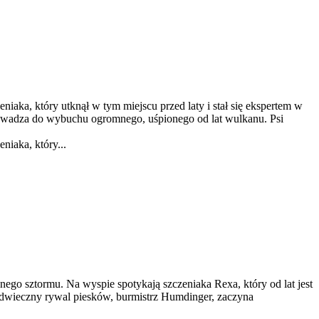
niaka, który utknął w tym miejscu przed laty i stał się ekspertem w
owadza do wybuchu ogromnego, uśpionego od lat wulkanu. Psi
niaka, który...
wnego sztormu. Na wyspie spotykają szczeniaka Rexa, który od lat jest
odwieczny rywal piesków, burmistrz Humdinger, zaczyna