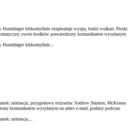
dy Humdinger lekkomyślnie eksploatuje wyspę, budzi wulkan. Pieski
utomatyczny zwrot środków potwierdzony komunikatem wysyłanym
dy Humdinger lekkomyślnie...
gatunek: animacja, przygodowy reżyseria: Andrew Stanton, McKenna
zony komunikatem wysyłanym na adres e-mail, podany podczas
nek: animacja,...