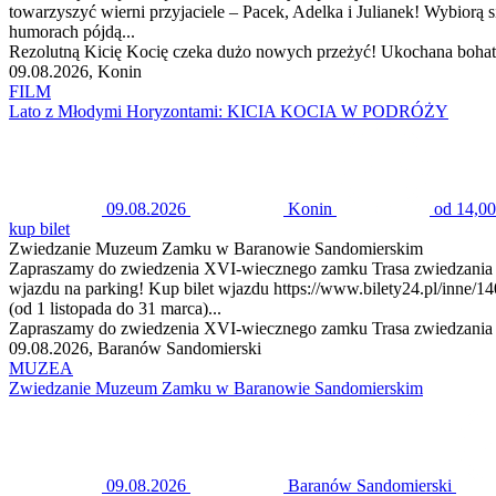
towarzyszyć wierni przyjaciele – Pacek, Adelka i Julianek! Wybiorą
humorach pójdą...
Rezolutną Kicię Kocię czeka dużo nowych przeżyć! Ukochana bohater
09.08.2026, Konin
FILM
Lato z Młodymi Horyzontami: KICIA KOCIA W PODRÓŻY
09.08.2026
Konin
od 14,00
kup bilet
Zwiedzanie Muzeum Zamku w Baranowie Sandomierskim
Zapraszamy do zwiedzenia XVI-wiecznego zamku Trasa zwiedzania z
wjazdu na parking! Kup bilet wjazdu https://www.bilety24.pl/in
(od 1 listopada do 31 marca)...
Zapraszamy do zwiedzenia XVI-wiecznego zamku Trasa zwiedzania z 
09.08.2026, Baranów Sandomierski
MUZEA
Zwiedzanie Muzeum Zamku w Baranowie Sandomierskim
09.08.2026
Baranów Sandomierski