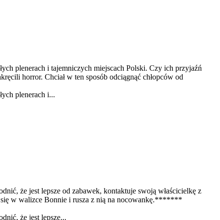
ych plenerach i tajemniczych miejscach Polski. Czy ich przyjaźń
kręcili horror. Chciał w ten sposób odciągnąć chłopców od
ych plenerach i...
nić, że jest lepsze od zabawek, kontaktuje swoją właścicielkę z
 się w walizce Bonnie i rusza z nią na nocowankę.*******
ić, że jest lepsze...