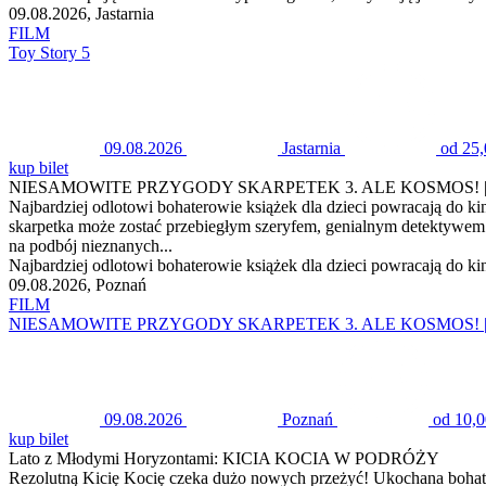
09.08.2026, Jastarnia
FILM
Toy Story 5
09.08.2026
Jastarnia
od 25,
kup bilet
NIESAMOWITE PRZYGODY SKARPETEK 3. ALE KOSMOS! | 
Najbardziej odlotowi bohaterowie książek dla dzieci powracają do 
skarpetka może zostać przebiegłym szeryfem, genialnym detektywe
na podbój nieznanych...
Najbardziej odlotowi bohaterowie książek dla dzieci powracają do k
09.08.2026, Poznań
FILM
NIESAMOWITE PRZYGODY SKARPETEK 3. ALE KOSMOS! | 
09.08.2026
Poznań
od 10,0
kup bilet
Lato z Młodymi Horyzontami: KICIA KOCIA W PODRÓŻY
Rezolutną Kicię Kocię czeka dużo nowych przeżyć! Ukochana bohater