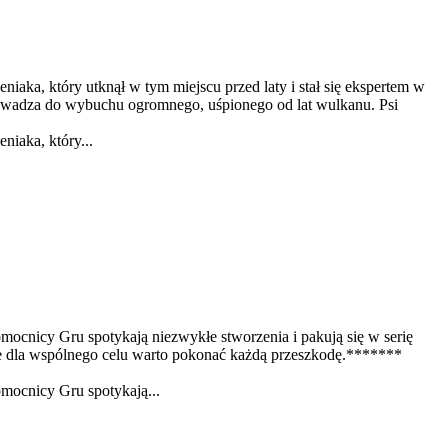
niaka, który utknął w tym miejscu przed laty i stał się ekspertem w
owadza do wybuchu ogromnego, uśpionego od lat wulkanu. Psi
niaka, który...
omocnicy Gru spotykają niezwykłe stworzenia i pakują się w serię
że dla wspólnego celu warto pokonać każdą przeszkodę.*******
omocnicy Gru spotykają...