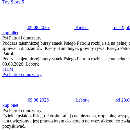
Toy Story 5
09.08.2026
Kielce
od 19,50
kup bilet
Psi Patrol i dinozaury
Podczas tajemniczej burzy statek Psiego Patrolu rozbija się na pełnej
sprawach dinozaurów. Kiedy Humdinger, główny rywal Psiego Patro
Patrol...
Podczas tajemniczej burzy statek Psiego Patrolu rozbija się na pełnej
09.08.2026, Lębork
FILM
Psi Patrol i dinozaury
09.08.2026
Lębork
od 20,0
kup bilet
Psi Patrol i dinozaury
Dzielne psiaki z Psiego Patrolu trafiają na nieznaną, tropikalną wys
tam uwięziony i jest prawdziwym ekspertem od wszystkiego, co zwi
pozyskiwać...