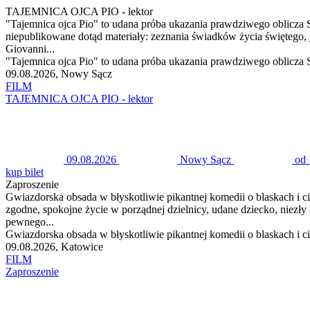
TAJEMNICA OJCA PIO - lektor
"Tajemnica ojca Pio" to udana próba ukazania prawdziwego oblicza St
niepublikowane dotąd materiały: zeznania świadków życia świętego, 
Giovanni...
"Tajemnica ojca Pio" to udana próba ukazania prawdziwego oblicza Sty
09.08.2026, Nowy Sącz
FILM
TAJEMNICA OJCA PIO - lektor
09.08.2026
Nowy Sącz
od 
kup bilet
Zaproszenie
Gwiazdorska obsada w błyskotliwie pikantnej komedii o blaskach i c
zgodne, spokojne życie w porządnej dzielnicy, udane dziecko, niezły 
pewnego...
Gwiazdorska obsada w błyskotliwie pikantnej komedii o blaskach i ci
09.08.2026, Katowice
FILM
Zaproszenie