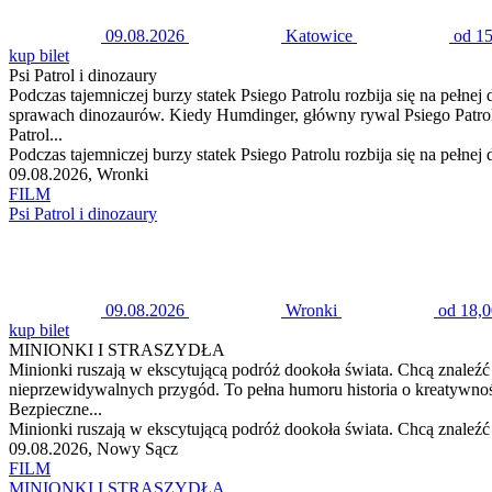
09.08.2026
Katowice
od 15
kup bilet
Psi Patrol i dinozaury
Podczas tajemniczej burzy statek Psiego Patrolu rozbija się na pełnej
sprawach dinozaurów. Kiedy Humdinger, główny rywal Psiego Patro
Patrol...
Podczas tajemniczej burzy statek Psiego Patrolu rozbija się na pełnej
09.08.2026, Wronki
FILM
Psi Patrol i dinozaury
09.08.2026
Wronki
od 18,0
kup bilet
MINIONKI I STRASZYDŁA
Minionki ruszają w ekscytującą podróż dookoła świata. Chcą znaleźć 
nieprzewidywalnych przygód. To pełna humoru historia o kreatywnoś
Bezpieczne...
Minionki ruszają w ekscytującą podróż dookoła świata. Chcą znaleźć 
09.08.2026, Nowy Sącz
FILM
MINIONKI I STRASZYDŁA