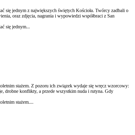
stać się jednym z największych świętych Kościoła. Twórcy zadbali o
enia, oraz zdjęcia, nagrania i wypowiedzi współbraci z San
ać się jednym...
stoletnim stażem. Z pozoru ich związek wydaje się wręcz wzorcowy:
je, drobne konflikty, a przede wszystkim nuda i rutyna. Gdy
letnim stażem....