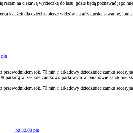
 się razem na ciekawą wycieczkę do lasu, gdzie będą poznawać jego mi
ka książek dla dzieci zabierze widzów na afrykańską sawannę, lotnis
 pln
 przewodnikiem (ok. 70 min.): arkadowy dziedziniec zamku secesyjn
ne/1408-parking-w-zespole-zamkowo-parkowym-w-baranowie-sandomier
przewodnikiem (ok. 70 min.): arkadowy dziedziniec zamku secesyjna
od 32,00 pln