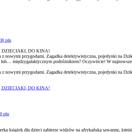
00 pln
DZIECIAKI, DO KINA!
kin z nowymi przygodami. Zagadka detektywistyczna, pojedynki na Dzi
m lub… międzygalaktycznym podróżnikiem? Oczywiście! W najnowszej 
in z nowymi przygodami. Zagadka detektywistyczna, pojedynki na Dzik
DZIECIAKI, DO KINA!
0 pln
ka książek dla dzieci zabierze widzów na afrykańską sawannę, lotnis