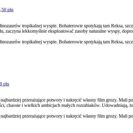
,50 pln
 dinozaurów tropikalnej wyspie. Bohaterowie spotykają tam Reksa, szcze
lu, zaczyna lekkomyślnie eksploatować zasoby naturalne wyspy, dopr
 dinozaurów tropikalnej wyspie. Bohaterowie spotykają tam Reksa, szcze
0 pln
najbardziej przerażające potwory i nakręcić własny film grozy. Mali p
ci, chaosie i wielkich ambicjach małych rozrabiaków. Udowadniają, 
najbardziej przerażające potwory i nakręcić własny film grozy. Mali p