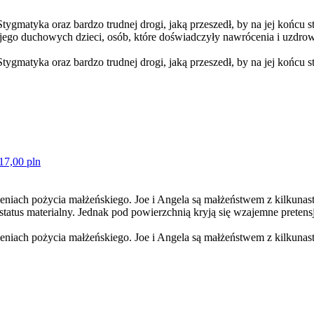
ygmatyka oraz bardzo trudnej drogi, jaką przeszedł, by na jej końcu 
jego duchowych dzieci, osób, które doświadczyły nawrócenia i uzdrowi
gmatyka oraz bardzo trudnej drogi, jaką przeszedł, by na jej końcu st
17,00 pln
ieniach pożycia małżeńskiego. Joe i Angela są małżeństwem z kilkuna
status materialny. Jednak pod powierzchnią kryją się wzajemne pretens
eniach pożycia małżeńskiego. Joe i Angela są małżeństwem z kilkunasto