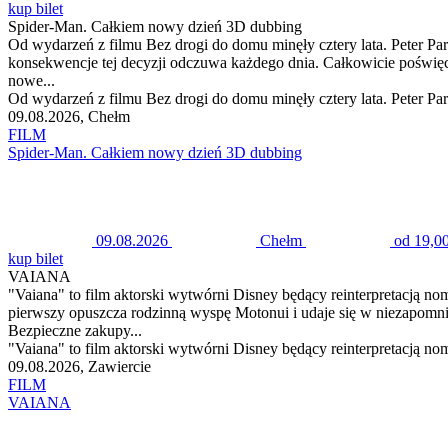
kup bilet
Spider-Man. Całkiem nowy dzień 3D dubbing
Od wydarzeń z filmu Bez drogi do domu minęły cztery lata. Peter Park
konsekwencje tej decyzji odczuwa każdego dnia. Całkowicie poświęcił
nowe...
Od wydarzeń z filmu Bez drogi do domu minęły cztery lata. Peter Park
09.08.2026, Chełm
FILM
Spider-Man. Całkiem nowy dzień 3D dubbing
09.08.2026
Chełm
od 19,00
kup bilet
VAIANA
"Vaiana" to film aktorski wytwórni Disney będący reinterpretacją
pierwszy opuszcza rodzinną wyspę Motonui i udaje się w niezapom
Bezpieczne zakupy...
"Vaiana" to film aktorski wytwórni Disney będący reinterpretacją
09.08.2026, Zawiercie
FILM
VAIANA