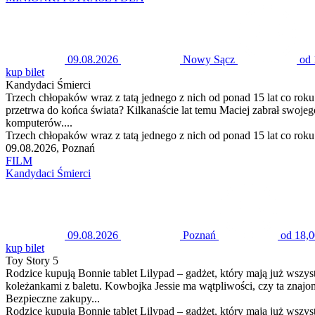
09.08.2026
Nowy Sącz
od 
kup bilet
Kandydaci Śmierci
Trzech chłopaków wraz z tatą jednego z nich od ponad 15 lat co roku
przetrwa do końca świata? Kilkanaście lat temu Maciej zabrał swoje
komputerów....
Trzech chłopaków wraz z tatą jednego z nich od ponad 15 lat co roku
09.08.2026, Poznań
FILM
Kandydaci Śmierci
09.08.2026
Poznań
od 18,0
kup bilet
Toy Story 5
Rodzice kupują Bonnie tablet Lilypad – gadżet, który mają już wszys
koleżankami z baletu. Kowbojka Jessie ma wątpliwości, czy ta znaj
Bezpieczne zakupy...
Rodzice kupują Bonnie tablet Lilypad – gadżet, który mają już wszys