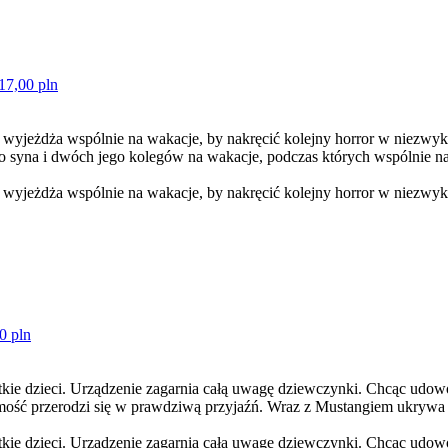
17,00 pln
 wyjeżdża wspólnie na wakacje, by nakręcić kolejny horror w niezwykł
go syna i dwóch jego kolegów na wakacje, podczas których wspólnie na
 wyjeżdża wspólnie na wakacje, by nakręcić kolejny horror w niezwykł
0 pln
tkie dzieci. Urządzenie zagarnia całą uwagę dziewczynki. Chcąc udowod
omość przerodzi się w prawdziwą przyjaźń. Wraz z Mustangiem ukrywa
tkie dzieci. Urządzenie zagarnia całą uwagę dziewczynki. Chcąc udowodn