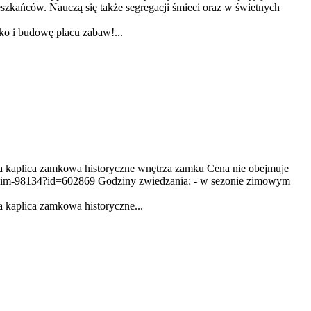
eszkańców. Nauczą się także segregacji śmieci oraz w świetnych
ko i budowę placu zabaw!...
a kaplica zamkowa historyczne wnętrza zamku Cena nie obejmuje
skim-98134?id=602869 Godziny zwiedzania: - w sezonie zimowym
 kaplica zamkowa historyczne...