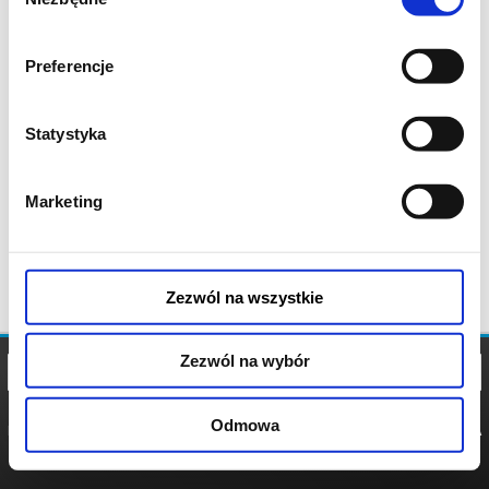
zgody
Preferencje
Statystyka
Marketing
Zezwól na wszystkie
Zezwól na wybór
Odmowa
REGULAMIN
POLITYKA
POLITYKA
COOKIES
PRYWATNOŚCI