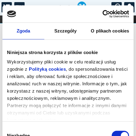
...
KONCERTY
KINO
TEATR
KABARET I
FILHARMONIA
OPERA I BALET
Zgoda
Szczegóły
O plikach cookies
STAND-UP
DLA DZIECI
ONLINE
KARNETY
Niniejsza strona korzysta z plików cookie
Wykorzystujemy pliki cookie w celu realizacji usług
zgodnie z
Polityką cookies
, do spersonalizowania treści
i reklam, aby oferować funkcje społecznościowe i
analizować ruch w naszej witrynie. Informacje o tym, jak
korzystasz z naszej witryny, udostępniamy partnerom
społecznościowym, reklamowym i analitycznym.
Partnerzy mogą połączyć te informacje z innymi danymi
otrzymanymi od Ciebie lub uzyskanymi podczas
korzystania z ich usług.
Brak wyników dla zadanych parametrów
wyszukiwania
Wybór
Niezbędne