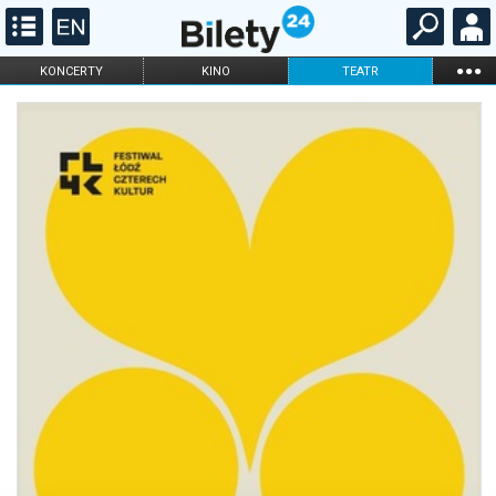
...
KONCERTY
KINO
TEATR
KABARET I
FILHARMONIA
OPERA I BALET
STAND-UP
DLA DZIECI
ONLINE
KARNETY