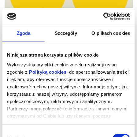
Zgoda
Szczegóły
O plikach cookies
Niniejsza strona korzysta z plików cookie
Wykorzystujemy pliki cookie w celu realizacji usług
zgodnie z
Polityką cookies
, do spersonalizowania treści
i reklam, aby oferować funkcje społecznościowe i
Prapremiera FŁ4K i Teatru A.
analizować ruch w naszej witrynie. Informacje o tym, jak
korzystasz z naszej witryny, udostępniamy partnerom
Fredry w Gnieźnie: „Miła Robótka"
społecznościowym, reklamowym i analitycznym.
Partnerzy mogą połączyć te informacje z innymi danymi
otrzymanymi od Ciebie lub uzyskanymi podczas
Reżyseria: Agnieszka Jakimiak
Scenariusz (inspirowany książką Ewy Stusińskiej „Miła robótka.
korzystania z ich usług.
Polskie świerszczyki, harlekiny i porno z satelity”) i dramaturgia:
Mateusz Atman, Agnieszka Jakimiak
Wybór
Scenografia, video, światła: Mateusz Atman