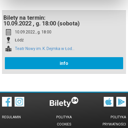
*******
Bezpieczne zakupy w Bilety24. W przypadku odwołania
Bilety na termin:
wydarzenia, gwarantujemy automatyczny zwrot środków
potwierdzony komunikatem wysyłanym na adres e-mail, podany
10.09.2022 , g. 18:00 (sobota)
podczas zakupu.
10.09.2022 , g. 18:00
Łódź
Teatr Nowy im. K. Dejmka w Łod...
info
REGULAMIN
POLITYKA
POLITYKA
COOKIES
PRYWATNOŚCI