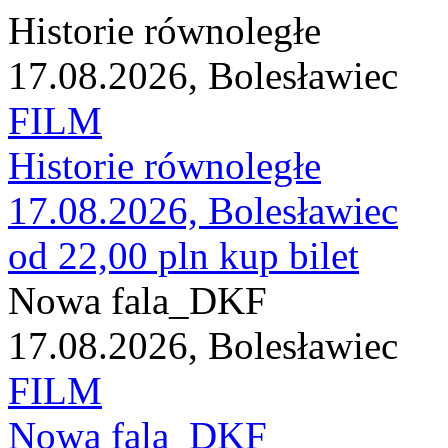
Historie równoległe
17.08.2026, Bolesławiec
FILM
Historie równoległe
17.08.2026, Bolesławiec
od 22,00 pln
kup bilet
Nowa fala_DKF
17.08.2026, Bolesławiec
FILM
Nowa fala_DKF