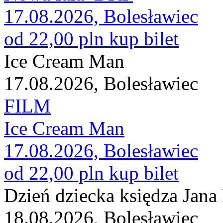
17.08.2026, Bolesławiec
od 22,00 pln
kup bilet
Ice Cream Man
17.08.2026, Bolesławiec
FILM
Ice Cream Man
17.08.2026, Bolesławiec
od 22,00 pln
kup bilet
Dzień dziecka księdza Ja
18.08.2026, Bolesławiec