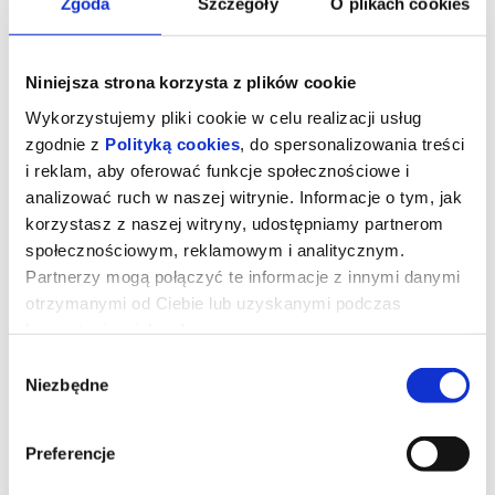
Zgoda
Szczegóły
O plikach cookies
Niniejsza strona korzysta z plików cookie
Wykorzystujemy pliki cookie w celu realizacji usług
zgodnie z
Polityką cookies
, do spersonalizowania treści
i reklam, aby oferować funkcje społecznościowe i
analizować ruch w naszej witrynie. Informacje o tym, jak
korzystasz z naszej witryny, udostępniamy partnerom
społecznościowym, reklamowym i analitycznym.
Partnerzy mogą połączyć te informacje z innymi danymi
otrzymanymi od Ciebie lub uzyskanymi podczas
korzystania z ich usług.
Władcy wszechświata_napisy
Wybór
Niezbędne
zgody
Film oparty jest na kultowym serialu z lat 80-tych.
Dziesięcioletni Adam rozbija się na Ziemi, planecie swojej matki. W
Preferencje
trakcie lądowania traci Miecz Mocy Grayskull, należący do jego
przodków. Po 15 latach rozłąki Miecz Mocy prowadzi księcia
Adama (Nicholas Galitzine) z powrotem do Eternii, gdzie odkrywa,