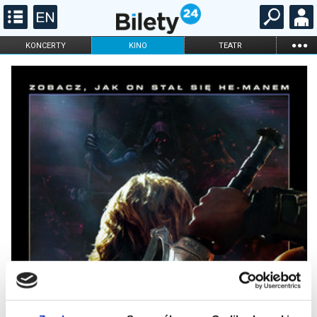
...
KONCERTY
KINO
TEATR
KABARET I
FILHARMONIA
OPERA I BALET
STAND-UP
DLA DZIECI
ONLINE
KARNETY