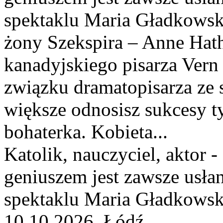
spektaklu Maria Gładkowska
żony Szekspira – Anne Hat
kanadyjskiego pisarza Vern 
związku dramatopisarza ze s
większe odnosisz sukcesy t
bohaterka. Kobieta...
Katolik, nauczyciel, aktor -
geniuszem jest zawsze usł
spektaklu Maria Gładkowska 
10.10.2026, Łódź