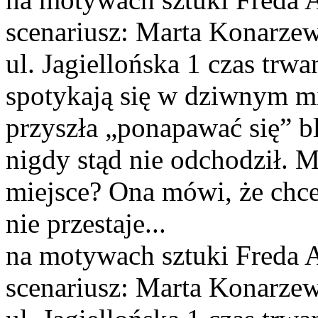
scenariusz: Marta Konarze
ul. Jagiellońska 1 czas trw
spotykają się w dziwnym mi
przyszła „ponapawać się” b
nigdy stąd nie odchodził. M
miejsce? Ona mówi, że chc
nie przestaje...
na motywach sztuki Freda A
scenariusz: Marta Konarze