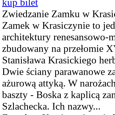
kup bilet
Zwiedzanie Zamku w Krasi
Zamek w Krasiczynie to jed
architektury renesansowo-m
zbudowany na przełomie XV
Stanisława Krasickiego her
Dwie ściany parawanowe za
ażurową attyką. W narożach 
baszty - Boska z kaplicą z
Szlachecka. Ich nazwy...