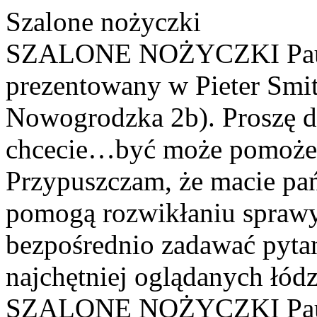
Szalone nożyczki
SZALONE NOŻYCZKI Paul 
prezentowany w Pieter Smit
Nowogrodzka 2b). Proszę d
chcecie…być może pomoże 
Przypuszczam, że macie pań
pomogą rozwikłaniu spraw
bezpośrednio zadawać pyta
najchętniej oglądanych łódzk
SZALONE NOŻYCZKI Paul 