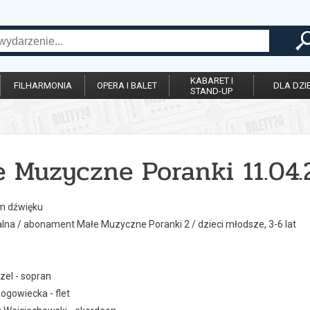
KABARET I
FILHARMONIA
OPERA I BALET
DLA DZIE
STAND-UP
 Muzyczne Poranki 11.04.
m dźwięku
lna / abonament Małe Muzyczne Poranki 2 / dzieci młodsze, 3-6 lat
zel - sopran
ogowiecka - flet