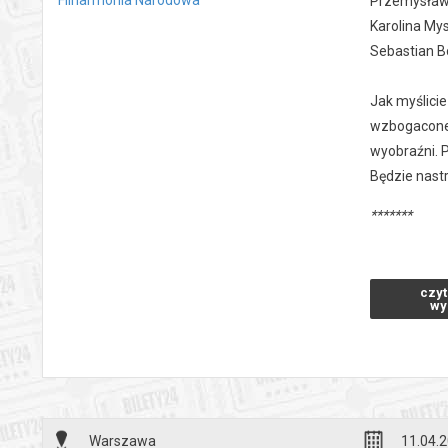
Przemysław 
Karolina Mys
Sebastian B
Jak myślicie
wzbogacone 
wyobraźni. 
Będzie nast
*******
Bezpieczne 
wysyłanym n
czyt
wy
Warszawa
11.04.2