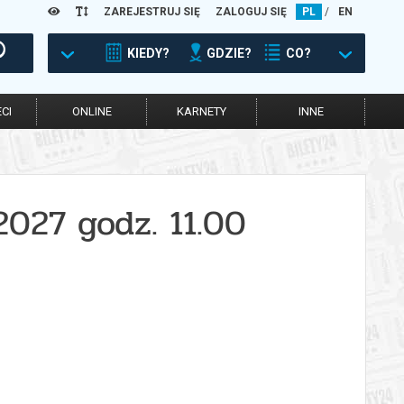
ZAREJESTRUJ SIĘ
ZALOGUJ SIĘ
PL
/
EN
KIEDY?
GDZIE?
CO?
CI
ONLINE
KARNETY
INNE
2027 godz. 11.00