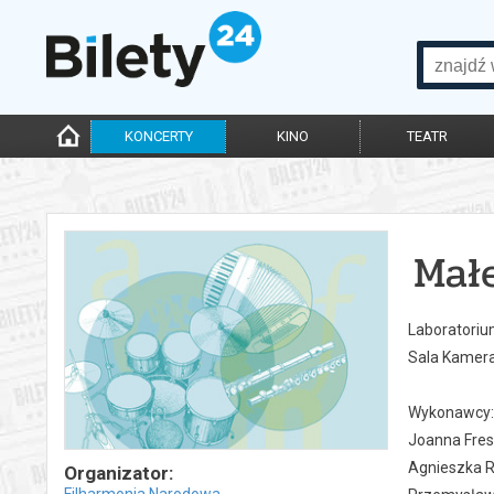
KONCERTY
KINO
TEATR
Małe
Laboratoriu
Sala Kamera
Wykonawcy:
Joanna Fres
Agnieszka R
Organizator:
Filharmonia Narodowa