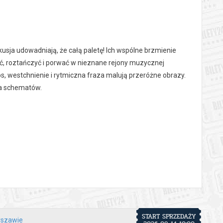
kusja udowadniają, że całą paletę! Ich wspólne brzmienie
, roztańczyć i porwać w nieznane rejony muzycznej
, westchnienie i rytmiczna fraza malują przeróżne obrazy.
na schematów.
 automatyczny zwrot środków potwierdzony komunikatem
START SPRZEDAŻY
rszawie