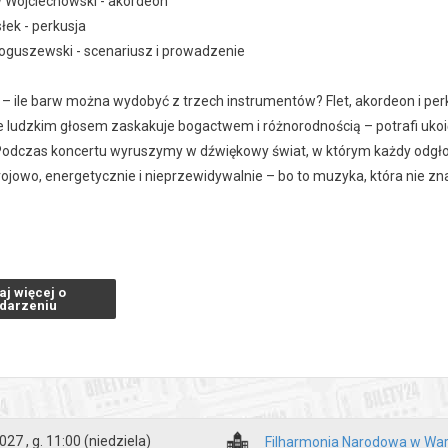
Wojciechowski - akordeon
łek - perkusja
oguszewski - scenariusz i prowadzenie
 – ile barw można wydobyć z trzech instrumentów? Flet, akordeon i per
ludzkim głosem zaskakuje bogactwem i różnorodnością – potrafi ukoić
Podczas koncertu wyruszymy w dźwiękowy świat, w którym każdy odgłos
rojowo, energetycznie i nieprzewidywalnie – bo to muzyka, która nie z
zakupy w Bilety24. W przypadku odwołania wydarzenia, gwarantujemy
a adres e-mail, podany podczas zakupu.
aj więcej o
darzeniu
027 , g. 11:00
(niedziela)
Filharmonia Narodowa w Wa