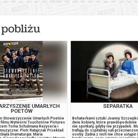
pobliżu
ARZYSZENIE UMARŁYCH
SEPARATKA
POETÓW
n Stowarzyszenie Umarłych Poetów
Bohaterkami sztuki Joanny Szczepko
 filmu Wytwórni Touchstone Pictures
dwie kobiety, które prawdopodobnie n
zem Toma Schulmana Reżyseria i
nie spotkały, gdyby nie przypadek. Mar
muzyczne: Piotr Ratajczak Przekład:
trafiają do szpitalnej sali przeznaczon
bięta Dramaturgia: Maria
osoby. Żadna z nich nie chce ustąpić i