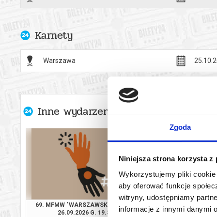
Karnety
Warszawa
25.10.2
Inne wydarzenia organizatora
Zgoda
Niniejsza strona korzysta z
Wykorzystujemy pliki cookie 
aby oferować funkcje społecz
witryny, udostępniamy part
69. MFMW "WARSZAWSKA JESIEŃ"
MAŁE MUZYCZNE
informacje z innymi danymi 
26.09.2026 G. 19.30
27.09.2026 GOD