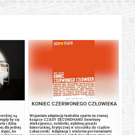
KONIEC CZERWONEGO CZŁOWIEKA
wskiej są
Wspaniała adaptacja teatralna oparta na znanej
Sala 
igdy by się
książce CZASY SECONDHAND Swietłany
3, Zło
ta i Alina
Aleksijewicz, noblistki, wybitnej pisarki
Orkies
ej dla jednej
białoruskiej, krytycznej w stosunku do rządów
dyryge
 wyjść, bo
Łukaszenki. Adaptacja z wieloma porównaniami
Rautav