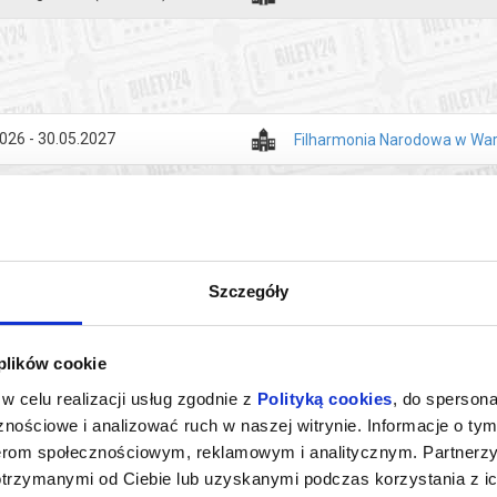
026 - 30.05.2027
Filharmonia Narodowa w Wa
Szczegóły
 plików cookie
w celu realizacji usług zgodnie z
Polityką cookies
, do spersona
nościowe i analizować ruch w naszej witrynie. Informacje o tym
nerom społecznościowym, reklamowym i analitycznym. Partnerz
 PORANKI
MAŁE MUZYCZNE POPOŁUDNIA
INAUG
otrzymanymi od Ciebie lub uzyskanymi podczas korzystania z ic
Z. 11.00
27.09.2026 GODZ. 14.00
ARTYSTYCZNE