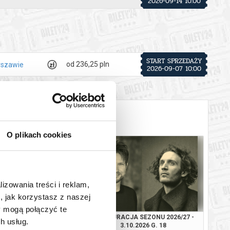
2026-09-14 10:00
START SPRZEDAŻY
od 236,25 pln
rszawie
2026-09-07 10:00
O plikach cookies
lizowania treści i reklam,
, jak korzystasz z naszej
y mogą połączyć te
URACJA SEZONU
INAUGURACJA SEZONU 2026/27 -
h usług.
GO 2026/27 2.10.2026
3.10.2026 G. 18