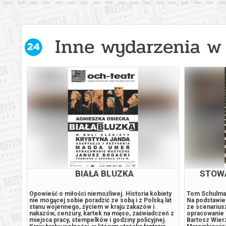
Inne wydarzenia w 
BIAŁA BLUZKA
STOW
zypadku
Opowieść o miłości niemożliwej. Historia kobiety
Tom Schulma
atyczny
nie mogącej sobie poradzić ze sobą i z Polską lat
Na podstawie
stanu wojennego, życiem w kraju zakazów i
ze scenarius
nakazów, cenzury, kartek na mięso, zaświadczeń z
opracowanie 
miejsca pracy, stempelków i godziny policyjnej.
Bartosz Wierz