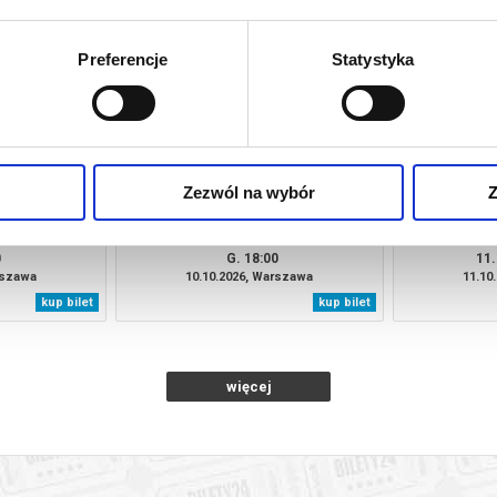
rszawa
27.09.2026, Warszawa
02.10
kup bilet
kup bilet
Preferencje
Statystyka
Zezwól na wybór
Z
NY 9.10.2026
KONCERT SYMFONICZNY 10.10.2026
BBC SYM
0
G. 18:00
11.
rszawa
10.10.2026, Warszawa
11.10
kup bilet
kup bilet
więcej