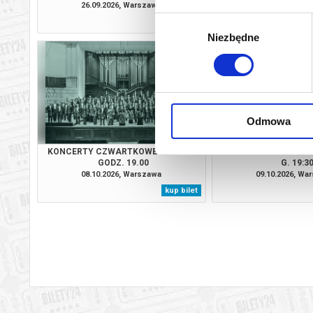
26.09.2026, Warszawa
27.09.2026, Wa
Wybór
kup bilet
Niezbędne
zgody
Odmowa
KONCERTY CZWARTKOWE 8.10.2026
KONCERT SYMFONICZ
GODZ. 19.00
G. 19:3
08.10.2026, Warszawa
09.10.2026, Wa
kup bilet