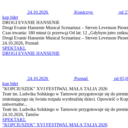
24.10.2026
Krasiczyn
od 2
kup bilet
DROGI EVANIE HANSENIE
Drogi Evanie Hansenie Musical Scenariusz – Steven Levenson Piosenki
Czas trwania: 180 minut (z przerwą) Od lat: 12 „Gdybym jutro zniknął
Drogi Evanie Hansenie Musical Scenariusz – Steven Levenson Piosenki
24.10.2026, Poznań
SPEKTAKL
DROGI EVANIE HANSENIE
24.10.2026
Poznań
od 65,0
kup bilet
"KOPCIUSZEK" XVI FESTIWAL MAŁA TALIA 2026
Teatr im. Ludwika Solskiego w Tarnowie przygotowuje się do premier
zmieniającego się świata rozpala wyobraźnię dzieci. Opowieść o Kopciu
uniwersalne...
Teatr im. Ludwika Solskiego w Tarnowie przygotowuje się do premie
24.10.2026, Tarnów
SPEKTAKL
"KOPCIUSZEK" XVI FESTIWAL MAŁA TALIA 2026