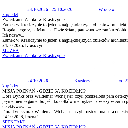
24.10.2026 - 25.10.2026
Wrocław
kup bilet
Zwiedzanie Zamku w Krasiczynie
Zamek w Krasiczynie to jeden z najpiękniejszych obiektów architek
Rogala i jego syna Marcina. Dwie ściany parawanowe zamku zdobione
Ich nazwy...
Zamek w Krasiczynie to jeden z najpiękniejszych obiektów architek
24.10.2026, Krasiczyn
MUZEA
Zwiedzanie Zamku w Krasiczynie
24.10.2026
Krasiczyn
od 2
kup bilet
MISJA POZNAŃ - GDZIE SĄ KOZIOŁKI?
Dora Dynks oraz Waldemar Wichajster, czyli postrzelona para detek
płynie nieubłaganie, bo jeśli koziołków nie będzie na wieży w samo
detektywów......
Dora Dynks oraz Waldemar Wichajster, czyli postrzelona para detek
24.10.2026, Poznań
SPEKTAKL
MISJA POZNAŃ - GDZIE SĄ KOZIOŁKI?