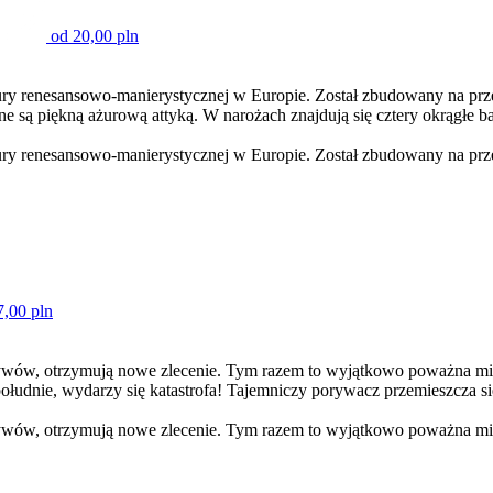
od 20,00 pln
tury renesansowo-manierystycznej w Europie. Został zbudowany na pr
 są piękną ażurową attyką. W narożach znajdują się cztery okrągłe ba
tury renesansowo-manierystycznej w Europie. Został zbudowany na prz
7,00 pln
tywów, otrzymują nowe zlecenie. Tym razem to wyjątkowo poważna misj
 południe, wydarzy się katastrofa! Tajemniczy porywacz przemieszcza 
tywów, otrzymują nowe zlecenie. Tym razem to wyjątkowo poważna mis