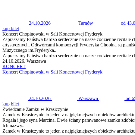
24.10.2026
Tarnów
od 43,0
kup bilet
Koncert Chopinowski w Sali Koncertowej Fryderyk
Zapraszamy Państwa bardzo serdecznie na nasze codzienne recitale
artystycznych. Odtwórcami kompozycji Fryderyka Chopina są pianiśc
Muzycznego im.Fryderyka...
Zapraszamy Państwa bardzo serdecznie na nasze codzienne recitale
24.10.2026, Warszawa
KONCERT
Koncert Chopinowski w Sali Koncertowej Fryderyk
24.10.2026
Warszawa
od 6
kup bilet
Zwiedzanie Zamku w Krasiczynie
Zamek w Krasiczynie to jeden z najpiękniejszych obiektów architek
Rogala i jego syna Marcina. Dwie ściany parawanowe zamku zdobione
Ich nazwy...
Zamek w Krasiczynie to jeden z najpiękniejszych obiektów architek