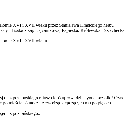
zełomie XVI i XVII wieku przez Stanisława Krasickiego herbu
szty - Boska z kaplicą zamkową, Papieska, Królewska i Szlachecka.
ełomie XVI i XVII wieku...
a – z poznańskiego ratusza ktoś uprowadził słynne koziołki! Czas
się po mieście, skutecznie zwodząc depczących mu po piętach
ja – z poznańskiego...