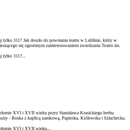
aj tylko 311? Jak doszło do powstania teatru w Lublinie, który w
cieszącego się ogromnym zainteresowaniem zwiedzania Teatru im.
 tylko 311?...
zełomie XVI i XVII wieku przez Stanisława Krasickiego herbu
szty - Boska z kaplicą zamkową, Papieska, Królewska i Szlachecka.
ełomie XVI i XVII wieku...