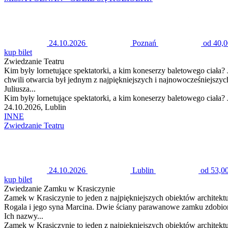
24.10.2026
Poznań
od 40,0
kup bilet
Zwiedzanie Teatru
Kim były lornetujące spektatorki, a kim koneserzy baletowego ciała? 
chwili otwarcia był jednym z najpiękniejszych i najnowocześniejsz
Juliusza...
Kim były lornetujące spektatorki, a kim koneserzy baletowego ciała? J
24.10.2026, Lublin
INNE
Zwiedzanie Teatru
24.10.2026
Lublin
od 53,00
kup bilet
Zwiedzanie Zamku w Krasiczynie
Zamek w Krasiczynie to jeden z najpiękniejszych obiektów architek
Rogala i jego syna Marcina. Dwie ściany parawanowe zamku zdobione
Ich nazwy...
Zamek w Krasiczynie to jeden z najpiękniejszych obiektów architek