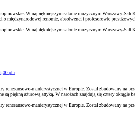
 chopinowskie. W najpiękniejszym salonie muzycznym Warszawy-Sali K
i o międzynarodowej renomie, absolwenci i profesorowie prestiżowyc
 chopinowskie. W najpiękniejszym salonie muzycznym Warszawy-Sali K
5,00 pln
tury renesansowo-manierystycznej w Europie. Został zbudowany na pr
 są piękną ażurową attyką. W narożach znajdują się cztery okrągłe ba
tury renesansowo-manierystycznej w Europie. Został zbudowany na prz