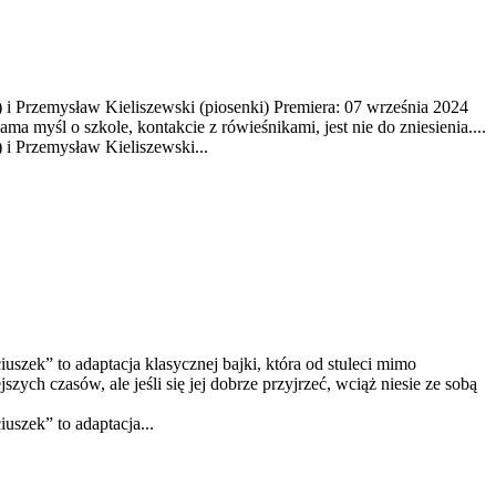
) i Przemysław Kieliszewski (piosenki) Premiera: 07 września 2024
a myśl o szkole, kontakcie z rówieśnikami, jest nie do zniesienia....
 i Przemysław Kieliszewski...
zek” to adaptacja klasycznej bajki, która od stuleci mimo
ych czasów, ale jeśli się jej dobrze przyjrzeć, wciąż niesie ze sobą
szek” to adaptacja...