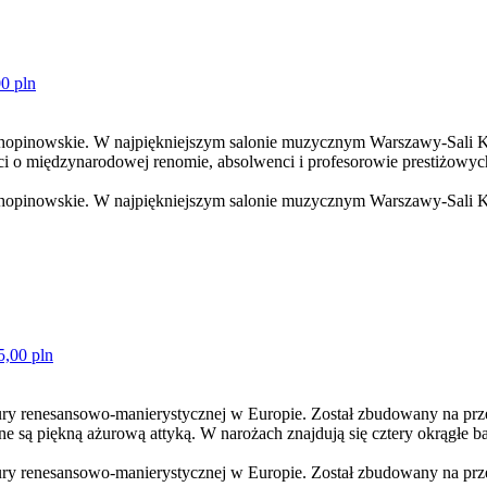
0 pln
 chopinowskie. W najpiękniejszym salonie muzycznym Warszawy-Sali K
i o międzynarodowej renomie, absolwenci i profesorowie prestiżowyc
 chopinowskie. W najpiękniejszym salonie muzycznym Warszawy-Sali K
5,00 pln
tury renesansowo-manierystycznej w Europie. Został zbudowany na pr
 są piękną ażurową attyką. W narożach znajdują się cztery okrągłe ba
tury renesansowo-manierystycznej w Europie. Został zbudowany na prz