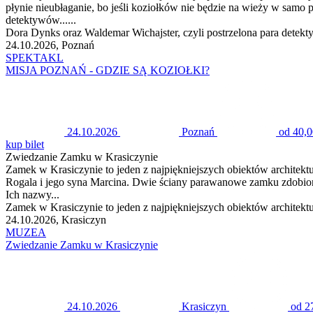
płynie nieubłaganie, bo jeśli koziołków nie będzie na wieży w samo
detektywów......
Dora Dynks oraz Waldemar Wichajster, czyli postrzelona para detek
24.10.2026, Poznań
SPEKTAKL
MISJA POZNAŃ - GDZIE SĄ KOZIOŁKI?
24.10.2026
Poznań
od 40,0
kup bilet
Zwiedzanie Zamku w Krasiczynie
Zamek w Krasiczynie to jeden z najpiękniejszych obiektów architek
Rogala i jego syna Marcina. Dwie ściany parawanowe zamku zdobione
Ich nazwy...
Zamek w Krasiczynie to jeden z najpiękniejszych obiektów architek
24.10.2026, Krasiczyn
MUZEA
Zwiedzanie Zamku w Krasiczynie
24.10.2026
Krasiczyn
od 2