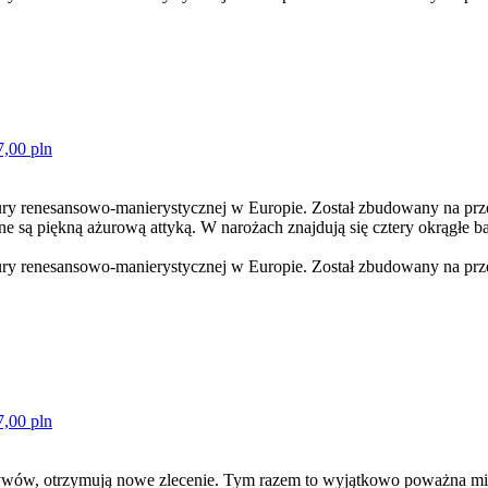
7,00 pln
tury renesansowo-manierystycznej w Europie. Został zbudowany na pr
 są piękną ażurową attyką. W narożach znajdują się cztery okrągłe ba
tury renesansowo-manierystycznej w Europie. Został zbudowany na prz
7,00 pln
tywów, otrzymują nowe zlecenie. Tym razem to wyjątkowo poważna misj