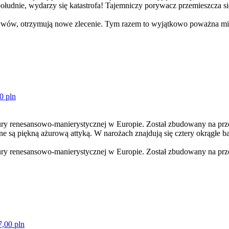
 południe, wydarzy się katastrofa! Tajemniczy porywacz przemieszcza 
tywów, otrzymują nowe zlecenie. Tym razem to wyjątkowo poważna mis
0 pln
tury renesansowo-manierystycznej w Europie. Został zbudowany na pr
 są piękną ażurową attyką. W narożach znajdują się cztery okrągłe ba
tury renesansowo-manierystycznej w Europie. Został zbudowany na prz
7,00 pln