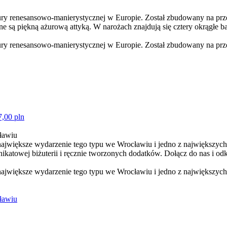
tury renesansowo-manierystycznej w Europie. Został zbudowany na pr
 są piękną ażurową attyką. W narożach znajdują się cztery okrągłe ba
tury renesansowo-manierystycznej w Europie. Został zbudowany na prz
7,00 pln
cławiu
 największe wydarzenie tego typu we Wrocławiu i jedno z największyc
atowej biżuterii i ręcznie tworzonych dodatków. Dołącz do nas i odkr
największe wydarzenie tego typu we Wrocławiu i jedno z największych
cławiu