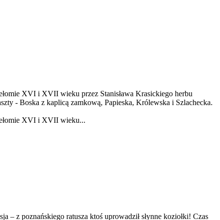
zełomie XVI i XVII wieku przez Stanisława Krasickiego herbu
szty - Boska z kaplicą zamkową, Papieska, Królewska i Szlachecka.
ełomie XVI i XVII wieku...
a – z poznańskiego ratusza ktoś uprowadził słynne koziołki! Czas