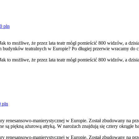
0 pln
Jak to możliwe, że przez lata teatr mógł pomieścić 800 widzów, a dzisi
ych budynków teatralnych w Europie? Po długiej przerwie wracamy do 
ak to możliwe, że przez lata teatr mógł pomieścić 800 widzów, a dzisiaj
 pln
tury renesansowo-manierystycznej w Europie. Został zbudowany na pr
 są piękną ażurową attyką. W narożach znajdują się cztery okrągłe ba
tury renesansowo-manierystycznej w Europie. Został zbudowany na prz