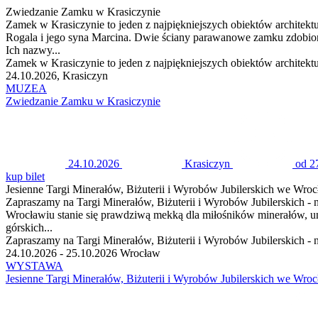
Zwiedzanie Zamku w Krasiczynie
Zamek w Krasiczynie to jeden z najpiękniejszych obiektów architek
Rogala i jego syna Marcina. Dwie ściany parawanowe zamku zdobione
Ich nazwy...
Zamek w Krasiczynie to jeden z najpiękniejszych obiektów architek
24.10.2026, Krasiczyn
MUZEA
Zwiedzanie Zamku w Krasiczynie
24.10.2026
Krasiczyn
od 2
kup bilet
Jesienne Targi Minerałów, Biżuterii i Wyrobów Jubilerskich we Wro
Zapraszamy na Targi Minerałów, Biżuterii i Wyrobów Jubilerskich -
Wrocławiu stanie się prawdziwą mekką dla miłośników minerałów, unik
górskich...
Zapraszamy na Targi Minerałów, Biżuterii i Wyrobów Jubilerskich - 
24.10.2026 - 25.10.2026 Wrocław
WYSTAWA
Jesienne Targi Minerałów, Biżuterii i Wyrobów Jubilerskich we Wro