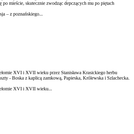
się po mieście, skutecznie zwodząc depczących mu po piętach
ja – z poznańskiego...
zełomie XVI i XVII wieku przez Stanisława Krasickiego herbu
szty - Boska z kaplicą zamkową, Papieska, Królewska i Szlachecka.
ełomie XVI i XVII wieku...