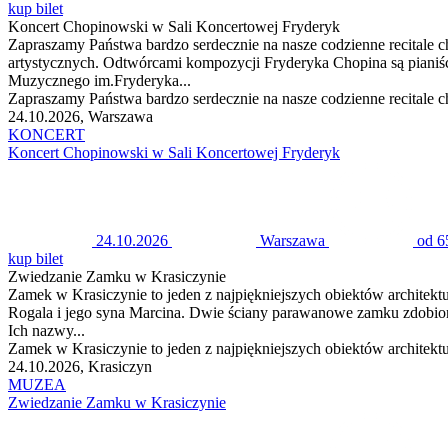
kup bilet
Koncert Chopinowski w Sali Koncertowej Fryderyk
Zapraszamy Państwa bardzo serdecznie na nasze codzienne recitale
artystycznych. Odtwórcami kompozycji Fryderyka Chopina są pianiśc
Muzycznego im.Fryderyka...
Zapraszamy Państwa bardzo serdecznie na nasze codzienne recitale
24.10.2026, Warszawa
KONCERT
Koncert Chopinowski w Sali Koncertowej Fryderyk
24.10.2026
Warszawa
od 6
kup bilet
Zwiedzanie Zamku w Krasiczynie
Zamek w Krasiczynie to jeden z najpiękniejszych obiektów architek
Rogala i jego syna Marcina. Dwie ściany parawanowe zamku zdobione
Ich nazwy...
Zamek w Krasiczynie to jeden z najpiękniejszych obiektów architek
24.10.2026, Krasiczyn
MUZEA
Zwiedzanie Zamku w Krasiczynie