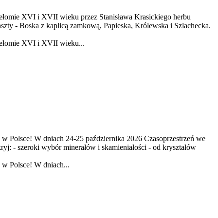
zełomie XVI i XVII wieku przez Stanisława Krasickiego herbu
szty - Boska z kaplicą zamkową, Papieska, Królewska i Szlachecka.
ełomie XVI i XVII wieku...
h w Polsce! W dniach 24-25 października 2026 Czasoprzestrzeń we
yj: - szeroki wybór minerałów i skamieniałości - od kryształów
 w Polsce! W dniach...