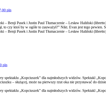
7,00 pln
 – Benji Pasek i Justin Paul Tłumaczenie – Lesław Haliński (libretto
, to czy ktoś by w ogóle to zauważył?” Nikt. Evan jest tego pewien. Sam
 – Benji Pasek i Justin Paul Tłumaczenie – Lesław Haliński (libretto)
0 pln
y spektaklu „Kopciuszek” dla najmłodszych widzów. Spektakl „Kopcius
szku – służącej, może na pierwszy rzut oka nie przystawać do dzisiejsz
ry spektaklu „Kopciuszek” dla najmłodszych widzów. Spektakl „Kopciu