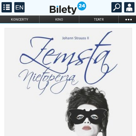
...
KONCERTY
KINO
TEATR
KABARET I
FILHARMONIA
OPERA I BALET
STAND-UP
DLA DZIECI
ONLINE
KARNETY