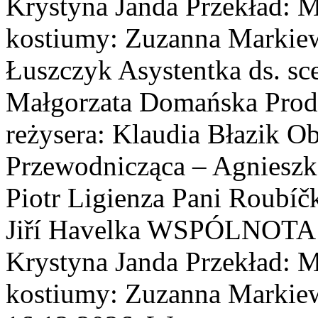
Krystyna Janda Przekład: M
kostiumy: Zuzanna Markiewi
Łuszczyk Asystentka ds. sc
Małgorzata Domańska Prod
reżysera: Klaudia Błazik O
Przewodnicząca – Agnieszk
Piotr Ligienza Pani Roubíčk
Jiří Havelka WSPÓLNOT
Krystyna Janda Przekład: M
kostiumy: Zuzanna Markiewi