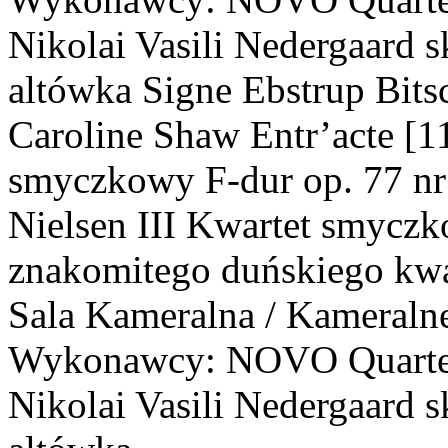
Nikolai Vasili Nedergaard s
altówka Signe Ebstrup Bits
Caroline Shaw Entr’acte [1
smyczkowy F-dur op. 77 nr 2
Nielsen III Kwartet smyczk
znakomitego duńskiego kw
Sala Kameralna / Kameraln
Wykonawcy: NOVO Quartet:
Nikolai Vasili Nedergaard s