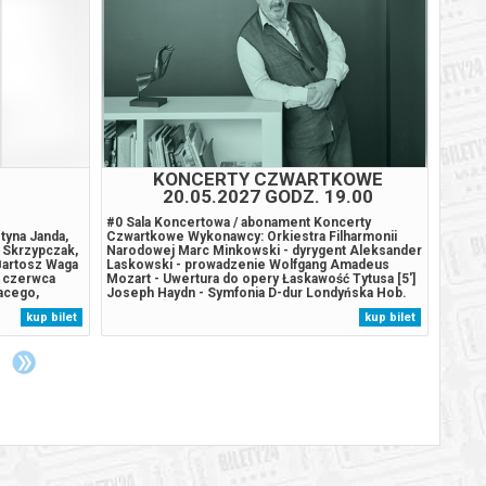
KONCERTY CZWARTKOWE
20.05.2027 GODZ. 19.00
#0 Sala Koncertowa / abonament Koncerty
"Czter
tyna Janda,
Czwartkowe Wykonawcy: Orkiestra Filharmonii
Czerwi
 Skrzypczak,
Narodowej Marc Minkowski - dyrygent Aleksander
muzycz
Bartosz Waga
Laskowski - prowadzenie Wolfgang Amadeus
opowie
6 czerwca
Mozart - Uwertura do opery Łaskawość Tytusa [5']
mężczy
acego,
Joseph Haydn - Symfonia D-dur Londyńska Hob.
spełni
wym humorem,
I:104 [29'] Anton Bruckner - Symfonia d-moll
które 
kup bilet
kup bilet
amatu
Numer 0, cz. I Allegro WAB 100 [16'] Czy muzyka,
pory ż
sena. Realność
którą kompozytor odrzucił, może powiedzieć...
Współ