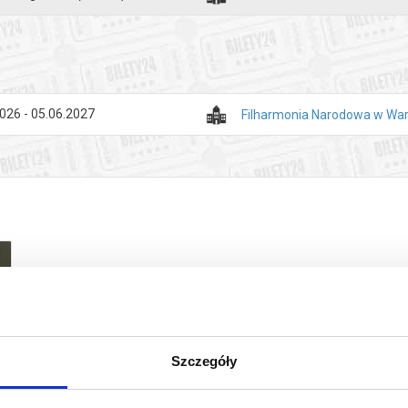
umann
 Es-dur op. 97
Reńska
[30']
026 - 05.06.2027
Filharmonia Narodowa w Wa
zakupy w Bilety24. W przypadku odwołania wydarzenia, gwarantujemy
a adres e-mail, podany podczas zakupu.
Szczegóły