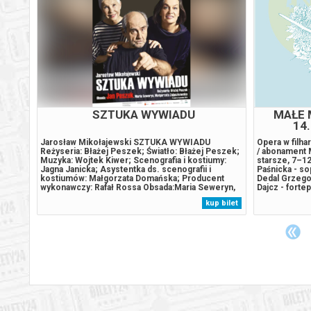
SZTUKA WYWIADU
MAŁE 
14.
ent
Jarosław Mikołajewski SZTUKA WYWIADU
Opera w filha
2 lat
Reżyseria: Błażej Peszek; Światło: Błażej Peszek;
/ abonament 
a -
Muzyka: Wojtek Kiwer; Scenografia i kostiumy:
starsze, 7–12
zypce
Jagna Janicka; Asystentka ds. scenografii i
Paśnicka - so
kostiumów: Małgorzata Domańska; Producent
Dedal Grzegor
uo:
wykonawczy: Rafał Rossa Obsada:Maria Seweryn,
Dajcz - forte
on
Małgorzata Zajączkowska, Jan Peszek*******
prowadzenie 
 bilet
kup bilet
Bezpieczne zakupy w Bilety24. W przypadku
Libretto: An
odwołania wydarzenia, gwarantujemy automatyczny
Reżyseria: Ew
zwrot...