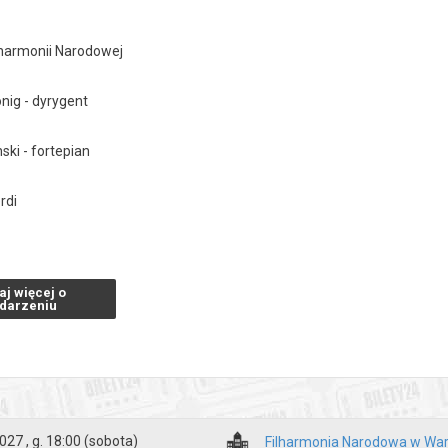
lharmonii Narodowej
nig - dyrygent
ski - fortepian
rdi
 opery
Moc przeznaczenia
[9']
aj więcej o
er-Szczawiński
darzeniu
rtepianowy e-moll [29']
20']
027 , g. 18:00
(sobota)
Filharmonia Narodowa w Wa