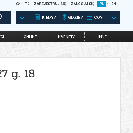
ZAREJESTRUJ SIĘ
ZALOGUJ SIĘ
PL
/
EN
KIEDY?
GDZIE?
CO?
CI
ONLINE
KARNETY
INNE
7 g. 18