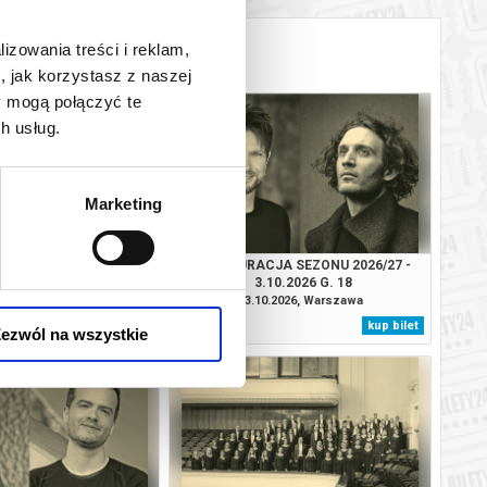
lizowania treści i reklam,
, jak korzystasz z naszej
y mogą połączyć te
h usług.
Marketing
URACJA SEZONU
INAUGURACJA SEZONU 2026/27 -
GO 2026/27 2.10.2026
3.10.2026 G. 18
G. 19.30
.2026, Warszawa
03.10.2026, Warszawa
kup bilet
kup bilet
ezwól na wszystkie