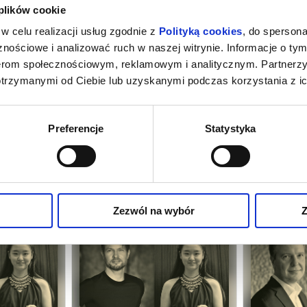
 plików cookie
w celu realizacji usług zgodnie z
Polityką cookies
, do spersona
nościowe i analizować ruch w naszej witrynie. Informacje o tym
nerom społecznościowym, reklamowym i analitycznym. Partnerz
otrzymanymi od Ciebie lub uzyskanymi podczas korzystania z ic
Preferencje
Statystyka
 PORANKI
MAŁE MUZYCZNE POPOŁUDNIA
INAUG
Z. 11.00
27.09.2026 GODZ. 14.00
ARTYSTYCZNE
rszawa
27.09.2026, Warszawa
02.10
kup bilet
kup bilet
Zezwól na wybór
Z