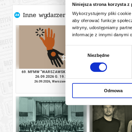
Niniejsza strona korzysta z
Inne wydarzenia organizatora
Wykorzystujemy pliki cookie 
aby oferować funkcje społecz
witryny, udostępniamy part
informacje z innymi danymi 
Wybór
Niezbędne
zgody
69. MFMW "WARSZAWSKA JESIEŃ"
MAŁE MUZYCZNE
26.09.2026 G. 19.30
27.09.2026 GOD
26.09.2026, Warszawa
27.09.2026, Wa
kup bilet
Odmowa