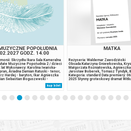
MUZYCZNE POPOŁUDNIA
MATKA
02.2027 GODZ. 14.00
rmonii: Skrzydła Ikara Sala Kameralna
Reżyseria: Waldemar Zawodziński
Małe Muzyczne Popołudnia 2 / dzieci
Obsada:Katarzyna Gniewkowska, Krys
 lat Wykonawcy: Karolina Iwańska-
Małgorzata Rożniatowska, Agnieszka
pran, Ariadna Damian Ratuski - tenor,
Jarosław Boberek, Tomasz Tyndyk, 
z Hardej - baryton, Ikar Agnieszka
Kategoria: standard Data premiery: 0
pian Sebastian Boguszewski -
2025 Słynny groteskowy dramat Witk
Muzyka: Jarosław Praszczałek
wypełniony sarkastycznym i zgryźli
kup bilet
na Kierkosz, Amadeusz Nosal
będący parodią psychologicznego dr
elina Grzechnik Czy aby...
rodzinnego, w typie Strindberga i Ib
akcji...