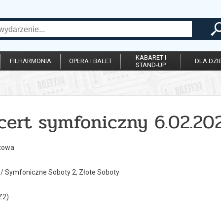
KABARET I
FILHARMONIA
OPERA I BALET
DLA DZIE
STAND-UP
cert symfoniczny 6.02.202
rtowa
 Symfoniczne Soboty 2, Złote Soboty
Z2)