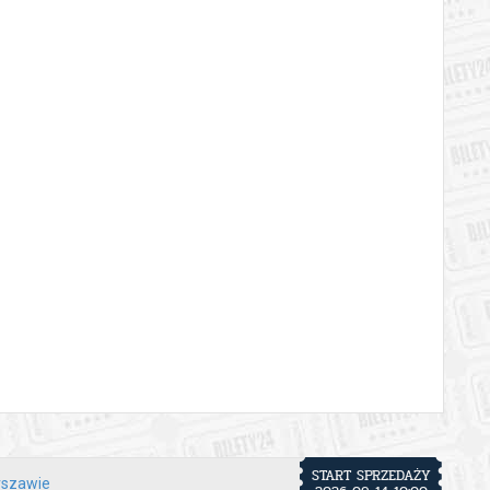
START SPRZEDAŻY
rszawie