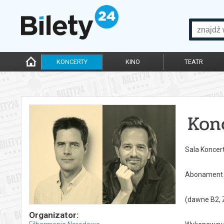
KONCERTY
KINO
TEATR
Kon
Sala Konce
Abonament /
(dawne B2, 
Organizator: