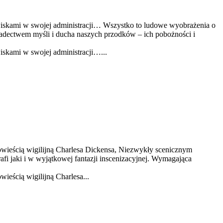
owiskami w swojej administracji… Wszystko to ludowe wyobrażenia o
wiadectwem myśli i ducha naszych przodków – ich pobożności i
iskami w swojej administracji…...
wieścią wigilijną Charlesa Dickensa, Niezwykły scenicznym
fi jaki i w wyjątkowej fantazji inscenizacyjnej. Wymagająca
eścią wigilijną Charlesa...