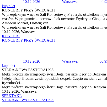
10.12.2026
Warszawa
od 9
kup bilet
KONCERTY PRZY ŚWIECACH
W przepięknym wnętrzu Sali Koncertowej Fryderyk, oświetlonym j
czasów. W programie koncertów obok utworów Fryderyka Chopina zna
Amadeus Mozart, Ludwig van...
W przepięknym wnętrzu Sali Koncertowej Fryderyk, oświetlonym je
10.12.2026, Warszawa
KONCERT
KONCERTY PRZY ŚWIECACH
10.12.2026
Warszawa
od 9
kup bilet
STARA-NOWA PASTORAŁKA
Męka twórcza stwarzającego świat Boga; pasterze idący do Betlejem
świętej historii rodem ze staropolskich szopek. Często uważane za 
frywolności,...
Męka twórcza stwarzającego świat Boga; pasterze idący do Betlejem 
10.12.2026, Warszawa
SPEKTAKL
STARA-NOWA PASTORAŁKA