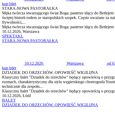
kup bilet
STARA-NOWA PASTORAŁKA
Męka twórcza stwarzającego świat Boga; pasterze idący do Betlejem
świętej historii rodem ze staropolskich szopek. Często uważane za 
frywolności,...
Męka twórcza stwarzającego świat Boga; pasterze idący do Betlejem 
10.12.2026, Warszawa
SPEKTAKL
STARA-NOWA PASTORAŁKA
10.12.2026
Warszawa
od 6
kup bilet
DZIADEK DO ORZECHÓW. OPOWIEŚĆ WIGILIJNA
Klasyczny balet "Dziadek do orzechów" będący opowieścią o przygo
rozmach, charakterystyczny dla stylu węgierskiego choreografa Your
technicznie dla zespołu...
Klasyczny balet "Dziadek do orzechów" będący opowieścią o przygod
10.12.2026, Łódź
BALET
DZIADEK DO ORZECHÓW. OPOWIEŚĆ WIGILIJNA