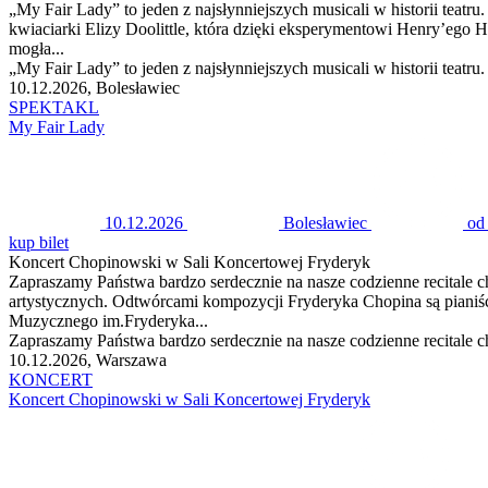
„My Fair Lady” to jeden z najsłynniejszych musicali w historii teatr
kwiaciarki Elizy Doolittle, która dzięki eksperymentowi Henry’ego
mogła...
„My Fair Lady” to jeden z najsłynniejszych musicali w historii teatru
10.12.2026, Bolesławiec
SPEKTAKL
My Fair Lady
10.12.2026
Bolesławiec
od
kup bilet
Koncert Chopinowski w Sali Koncertowej Fryderyk
Zapraszamy Państwa bardzo serdecznie na nasze codzienne recitale
artystycznych. Odtwórcami kompozycji Fryderyka Chopina są pianiśc
Muzycznego im.Fryderyka...
Zapraszamy Państwa bardzo serdecznie na nasze codzienne recitale
10.12.2026, Warszawa
KONCERT
Koncert Chopinowski w Sali Koncertowej Fryderyk