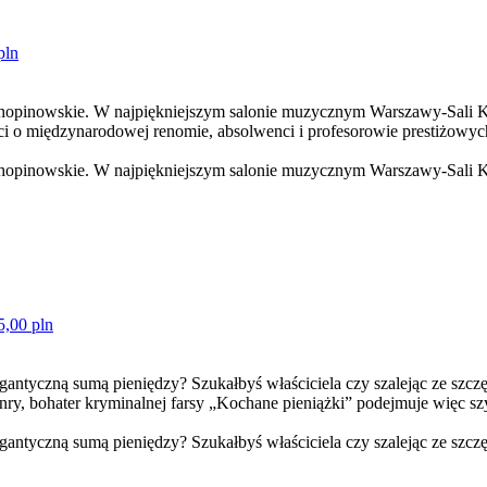
pln
 chopinowskie. W najpiękniejszym salonie muzycznym Warszawy-Sali K
i o międzynarodowej renomie, absolwenci i profesorowie prestiżowyc
 chopinowskie. W najpiękniejszym salonie muzycznym Warszawy-Sali K
5,00 pln
igantyczną sumą pieniędzy? Szukałbyś właściciela czy szalejąc ze szcz
. Henry, bohater kryminalnej farsy „Kochane pieniążki” podejmuje więc 
gantyczną sumą pieniędzy? Szukałbyś właściciela czy szalejąc ze szczę