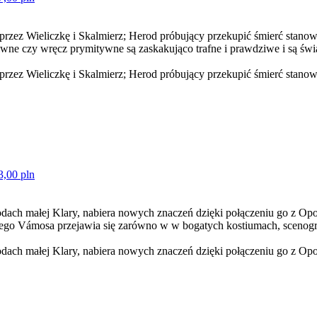
 przez Wieliczkę i Skalmierz; Herod próbujący przekupić śmierć stan
naiwne czy wręcz prymitywne są zaskakująco trafne i prawdziwe i są ś
przez Wieliczkę i Skalmierz; Herod próbujący przekupić śmierć stanow
3,00 pln
dach małej Klary, nabiera nowych znaczeń dzięki połączeniu go z Opo
iego Vámosa przejawia się zarówno w w bogatych kostiumach, scenogra
ach małej Klary, nabiera nowych znaczeń dzięki połączeniu go z Opowi