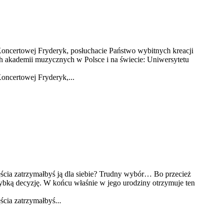
oncertowej Fryderyk, posłuchacie Państwo wybitnych kreacji
h akademii muzycznych w Polsce i na świecie: Uniwersytetu
oncertowej Fryderyk,...
ęścia zatrzymałbyś ją dla siebie? Trudny wybór… Bo przecież
szybką decyzję. W końcu właśnie w jego urodziny otrzymuje ten
ścia zatrzymałbyś...