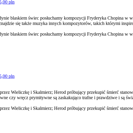
5,00 pln
edynie blaskiem świec posłuchamy kompozycji Fryderyka Chopina w 
jdzie się także muzyka innych kompozytorów, takich którymi inspiro
dynie blaskiem świec posłuchamy kompozycji Fryderyka Chopina w wy
5,00 pln
 przez Wieliczkę i Skalmierz; Herod próbujący przekupić śmierć stan
naiwne czy wręcz prymitywne są zaskakująco trafne i prawdziwe i są ś
przez Wieliczkę i Skalmierz; Herod próbujący przekupić śmierć stanow