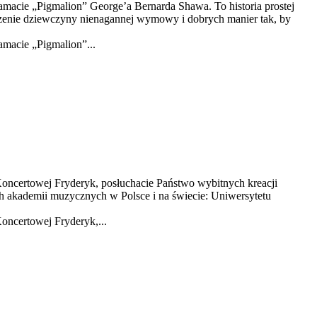
 dramacie „Pigmalion” George’a Bernarda Shawa. To historia prostej
uczenie dziewczyny nienagannej wymowy i dobrych manier tak, by
ramacie „Pigmalion”...
oncertowej Fryderyk, posłuchacie Państwo wybitnych kreacji
h akademii muzycznych w Polsce i na świecie: Uniwersytetu
oncertowej Fryderyk,...