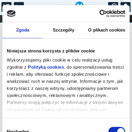
...
KONCERTY
KINO
TEATR
KABARET I
Komunikat
FILHARMONIA
OPERA I BALET
Zgoda
Szczegóły
O plikach cookies
STAND-UP
DLA DZIECI
ONLINE
KARNETY
Sprzedaż biletów on-line na wydarzenie
Niniejsza strona korzysta z plików cookie
została zakończona.
Wykorzystujemy pliki cookie w celu realizacji usług
zgodnie z
Polityką cookies
, do spersonalizowania treści
i reklam, aby oferować funkcje społecznościowe i
analizować ruch w naszej witrynie. Informacje o tym, jak
korzystasz z naszej witryny, udostępniamy partnerom
społecznościowym, reklamowym i analitycznym.
Partnerzy mogą połączyć te informacje z innymi danymi
otrzymanymi od Ciebie lub uzyskanymi podczas
korzystania z ich usług.
Wybór
Niezbędne