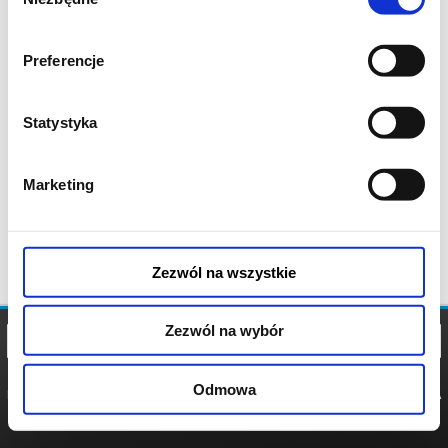
zgody
Preferencje
Statystyka
Marketing
Zezwól na wszystkie
Zezwól na wybór
Odmowa
REGULAMIN
POLITYKA
POLITYKA
COOKIES
PRYWATNOŚCI