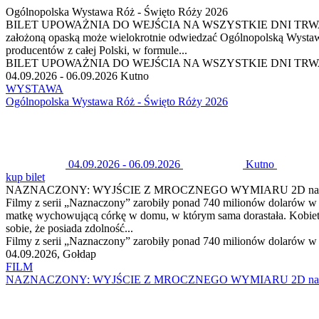
Ogólnopolska Wystawa Róż - Święto Róży 2026
BILET UPOWAŻNIA DO WEJŚCIA NA WSZYSTKIE DNI TRWANIA WYSTAW
założoną opaską może wielokrotnie odwiedzać Ogólnopolską Wystawę 
producentów z całej Polski, w formule...
BILET UPOWAŻNIA DO WEJŚCIA NA WSZYSTKIE DNI TRWANIA WYSTAW
04.09.2026 - 06.09.2026 Kutno
WYSTAWA
Ogólnopolska Wystawa Róż - Święto Róży 2026
04.09.2026 - 06.09.2026
Kutno
kup bilet
NAZNACZONY: WYJŚCIE Z MROCZNEGO WYMIARU 2D nap
Filmy z serii „Naznaczony” zarobiły ponad 740 milionów dolarów 
matkę wychowującą córkę w domu, w którym sama dorastała. Kobiet
sobie, że posiada zdolność...
Filmy z serii „Naznaczony” zarobiły ponad 740 milionów dolarów 
04.09.2026, Gołdap
FILM
NAZNACZONY: WYJŚCIE Z MROCZNEGO WYMIARU 2D nap