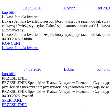
04.09.2026
Gołdap
od 20,0
kup bilet
Łukasz Jemioła kwartet
Łukasz Jemioła kwartet to zespół, który występuje razem od lat, sp
ciekawą i świeżą stylistykę. Całość spina autorska twórczość Łuka
automatyczny...
Łukasz Jemioła kwartet to zespół, który występuje razem od lat, s
04.09.2026, Lublin
KONCERT
Łukasz Jemioła kwartet
04.09.2026
Lublin
od 40,00
kup bilet
PRZESILENIE
PRZESILENIE Spektakl w Teatrze Nowym w Poznaniu „Czy mając trzydzi
przejściach i mężczyzna z przeszłością przypadkowo spotykają się w 
PRZESILENIE Spektakl w Teatrze Nowym w Poznaniu „Czy mając trzydz
04.09.2026, Poznań
SPEKTAKL
PRZESILENIE