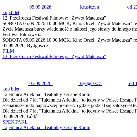
05.09.2026
Krasiczyn
od 2
kup bilet
12. Przeźrocza Festiwal Filmowy: "Żywot Mateusza"
SOBOTA 05.09.2026 10:00 MCK, Kino Orzeł „Żywot Mateusza” reż. Wit
Życie Mateusza burzy wiadomość o miłości jego siostry do innego 
Festiwal Filmowy)...
SOBOTA 05.09.2026 10:00 MCK, Kino Orzeł „Żywot Mateusza” reż. Wi
05.09.2026, Bydgoszcz
FILM
12. Przeźrocza Festiwal Filmowy: "Żywot Mateusza"
05.09.2026
Bydgoszcz
od 
kup bilet
Tajemnica Arlekina - Teatralny Escape Room
Dla dzieci od 7 lat "Tajemnica Arlekina" to jedyny w Polsce Escape 
scenariuszem do najnowszej premiery i gdzie podział się założyciel t
Dla dzieci od 7 lat "Tajemnica Arlekina" to jedyny w Polsce Escape R
05.09.2026, Łódź
SPEKTAKL
Tajemnica Arlekina - Teatralny Escape Room