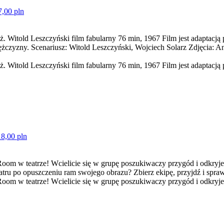
7,00 pln
old Leszczyński film fabularny 76 min, 1967 Film jest adaptacją po
mężczyzny. Scenariusz: Witold Leszczyński, Wojciech Solarz Zdjęcia:
told Leszczyński film fabularny 76 min, 1967 Film jest adaptacją p
18,00 pln
Room w teatrze! Wcielicie się w grupę poszukiwaczy przygód i odkryjeci
eatru po opuszczeniu ram swojego obrazu? Zbierz ekipę, przyjdź i sprawd
oom w teatrze! Wcielicie się w grupę poszukiwaczy przygód i odkryjeci