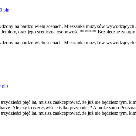
0 pln
rawdzony na bardzo wielu scenach. Mieszanka muzyków wywodzących się 
sza Jemioły, oraz jego sceniczna osobowość.******* Bezpieczne zaku
prawdzony na bardzo wielu scenach. Mieszanka muzyków wywodzących si
 pln
eści pięć lat, musisz zaakceptować, że już nie będziesz tym, kim chci
barze. Ale czy to rzeczywiście tylko przypadek? A może samo Przeznac
ieści pięć lat, musisz zaakceptować, że już nie będziesz tym, kim c