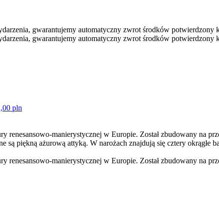
darzenia, gwarantujemy automatyczny zwrot środków potwierdzony k
darzenia, gwarantujemy automatyczny zwrot środków potwierdzony 
,00 pln
tury renesansowo-manierystycznej w Europie. Został zbudowany na pr
 są piękną ażurową attyką. W narożach znajdują się cztery okrągłe ba
tury renesansowo-manierystycznej w Europie. Został zbudowany na prz