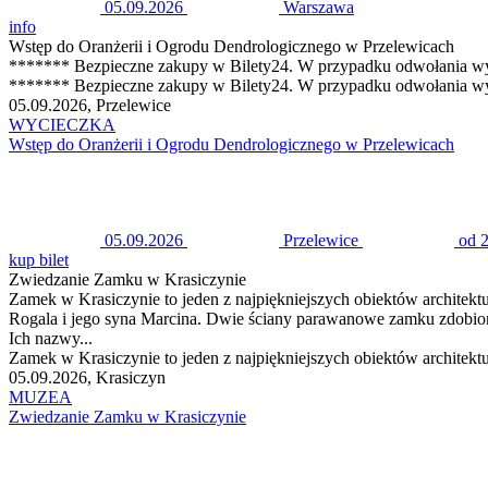
05.09.2026
Warszawa
info
Wstęp do Oranżerii i Ogrodu Dendrologicznego w Przelewicach
******* Bezpieczne zakupy w Bilety24. W przypadku odwołania wy
******* Bezpieczne zakupy w Bilety24. W przypadku odwołania wy
05.09.2026, Przelewice
WYCIECZKA
Wstęp do Oranżerii i Ogrodu Dendrologicznego w Przelewicach
05.09.2026
Przelewice
od 2
kup bilet
Zwiedzanie Zamku w Krasiczynie
Zamek w Krasiczynie to jeden z najpiękniejszych obiektów architek
Rogala i jego syna Marcina. Dwie ściany parawanowe zamku zdobione
Ich nazwy...
Zamek w Krasiczynie to jeden z najpiękniejszych obiektów architek
05.09.2026, Krasiczyn
MUZEA
Zwiedzanie Zamku w Krasiczynie