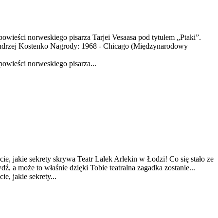
wieści norweskiego pisarza Tarjei Vesaasa pod tytułem „Ptaki”.
 Andrzej Kostenko Nagrody: 1968 - Chicago (Międzynarodowy
owieści norweskiego pisarza...
e, jakie sekrety skrywa Teatr Lalek Arlekin w Łodzi! Co się stało ze
ź, a może to właśnie dzięki Tobie teatralna zagadka zostanie...
e, jakie sekrety...