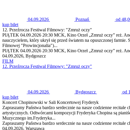
04.09.2026
Poznań
od 48,0
kup bilet
12. Przeźrocza Festiwal Filmowy: "Zmruż oczy"
PIĄTEK 04.09.2026 20:30 MCK, Kino Orzeł „Zmruż oczy” reż. Andrz
nauczycielem, który ukrył się przed światem na opuszczonej farmie.
Filmowej "Prowincjonalia")...
PIĄTEK 04.09.2026 20:30 MCK, Kino Orzeł „Zmruż oczy” reż. Andrz
04.09.2026, Bydgoszcz
FILM
12. Przeźrocza Festiwal Filmowy: "Zmruż oczy"
04.09.2026
Bydgoszcz
od 
kup bilet
Koncert Chopinowski w Sali Koncertowej Fryderyk
Zapraszamy Państwa bardzo serdecznie na nasze codzienne recitale
artystycznych. Odtwórcami kompozycji Fryderyka Chopina są pianiśc
Muzycznego im.Fryderyka...
Zapraszamy Państwa bardzo serdecznie na nasze codzienne recitale
04.09.2026, Warszawa