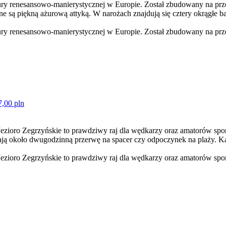
tury renesansowo-manierystycznej w Europie. Został zbudowany na pr
 są piękną ażurową attyką. W narożach znajdują się cztery okrągłe ba
tury renesansowo-manierystycznej w Europie. Został zbudowany na prz
7,00 pln
Jezioro Zegrzyńskie to prawdziwy raj dla wędkarzy oraz amatorów s
ją około dwugodzinną przerwę na spacer czy odpoczynek na plaży. K
Jezioro Zegrzyńskie to prawdziwy raj dla wędkarzy oraz amatorów sp