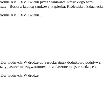
zełomie XVI i XVII wieku przez Stanisława Krasickiego herbu
szty - Boska z kaplicą zamkową, Papieska, Królewska i Szlachecka.
ełomie XVI i XVII wieku...
portów wodnych. W drodze do Serocka statek dodatkowo podpływa
ażdy pasażer ma zagwarantowane zadaszone miejsce siedzące z
ortów wodnych. W drodze...