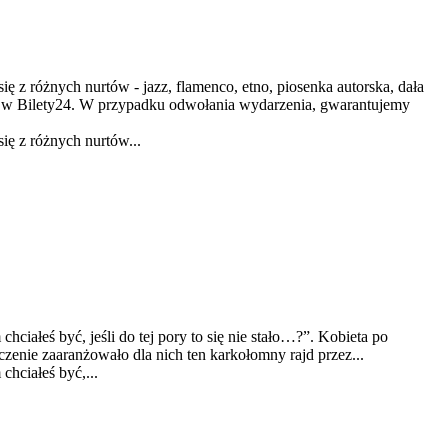
z różnych nurtów - jazz, flamenco, etno, piosenka autorska, dała
py w Bilety24. W przypadku odwołania wydarzenia, gwarantujemy
ę z różnych nurtów...
ałeś być, jeśli do tej pory to się nie stało…?”. Kobieta po
zenie zaaranżowało dla nich ten karkołomny rajd przez...
hciałeś być,...