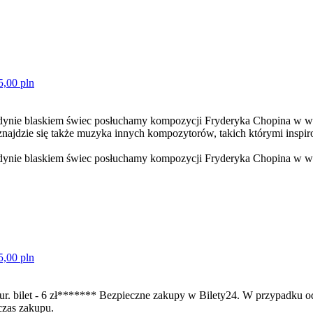
5,00 pln
edynie blaskiem świec posłuchamy kompozycji Fryderyka Chopina w 
jdzie się także muzyka innych kompozytorów, takich którymi inspiro
dynie blaskiem świec posłuchamy kompozycji Fryderyka Chopina w wy
5,00 pln
ur. bilet - 6 zł******* Bezpieczne zakupy w Bilety24. W przypadku
czas zakupu.