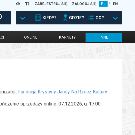
ZAREJESTRUJ SIĘ
ZALOGUJ SIĘ
PL
/
EN
KIEDY?
GDZIE?
CO?
CI
ONLINE
KARNETY
INNE
anizator:
Fundacja Krystyny Jandy Na Rzecz Kultury
ończenie sprzedaży online: 07.12.2026, g. 17:00