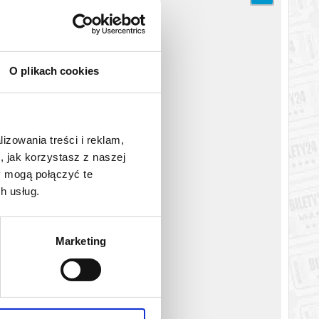
O plikach cookies
zyjnymi ekranami całe rodziny. Postrzegani jako nierozłączny
ymują intratną propozycję powrotu do studia telewizyjnego ze
ycia razem?
lizowania treści i reklam,
, jak korzystasz z naszej
a, świętującego swoje 65. urodziny.
y mogą połączyć te
h usług.
katem wysyłanym na adres e-mail, podany podczas zakupu.
Marketing