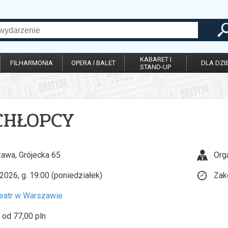
KABARET I
FILHARMONIA
OPERA I BALET
DLA DZIE
STAND-UP
 CHŁOPCY
awa, Grójecka 65
Org
2026, g. 19:00 (poniedziałek)
Zak
eatr w Warszawie
 od 77,00 pln