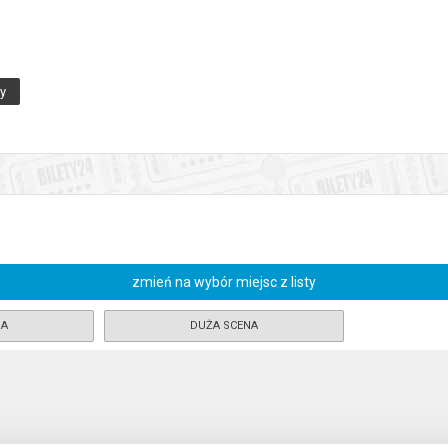
ny
a
zmień na wybór miejsc z listy
NA
DUŻA SCENA