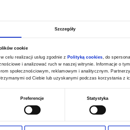
Szczegóły
rzez lata rozbawiali publiczność całego kraju, skupiając przed telewi
Od lat są skłóceni i nie utrzymują kontaktu. Jednak pewnego dnia otrz
 plików cookie
e animozje, potrzeba bycia w centrum uwagi, a może jednak chęć b
w celu realizacji usług zgodnie z
Polityką cookies
, do spersona
nościowe i analizować ruch w naszej witrynie. Informacje o tym
, który w 2021 roku obchodzi swoje 60. urodziny oraz Artura Barcisi
nerom społecznościowym, reklamowym i analitycznym. Partnerz
otrzymanymi od Ciebie lub uzyskanymi podczas korzystania z ic
enia, gwarantujemy automatyczny zwrot środków potwierdzony komuni
Preferencje
Statystyka