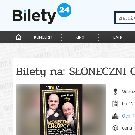
KONCERTY
KINO
TEATR
Bilety na: SŁONECZNI
Warsz
07.12.
Och-T
cena -