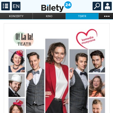
...
KONCERTY
KINO
TEATR
KABARET I
FILHARMONIA
OPERA I BALET
STAND-UP
DLA DZIECI
ONLINE
KARNETY