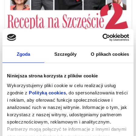
Zgoda
Szczegóły
O plikach cookies
Niniejsza strona korzysta z plików cookie
RECEPTA NA SZCZĘŚCIE 2
Wykorzystujemy pliki cookie w celu realizacji usług
zgodnie z
Polityką cookies
, do spersonalizowania treści
i reklam, aby oferować funkcje społecznościowe i
„Recepta na szczęście 2” - to kontynuacja losów bohaterów
analizować ruch w naszej witrynie. Informacje o tym, jak
pierwszej części znanego już dobrze widzom hitu teatralnego, ale
sztuka istnieje samodzielnie bez konieczności zaznajomienia się
korzystasz z naszej witryny, udostępniamy partnerom
z częścią pierwszą.
społecznościowym, reklamowym i analitycznym.
Bohaterowie sztuki to dwa młode małżeństwa, plus seniorka Gina
w roli terapeutki i Doktor w nowej rzeczywistości, którzy zderzają
Partnerzy mogą połączyć te informacje z innymi danymi
się z prozą życia codziennego w swoich świeżo upieczonych
szczęśliwych związkach. Pierwsze kryzysy, pierwsze rozterki- ich