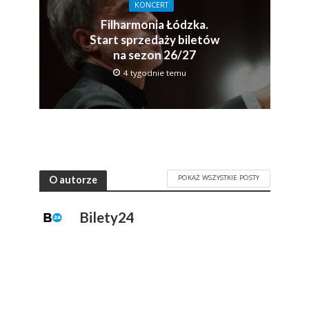
KONCERT
Filharmonia Łódzka.
Start sprzedaży biletów
na sezon 26/27
4 tygodnie temu
POKAŻ WSZYSTKIE POSTY
O autorze
Bilety24