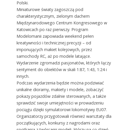
Polski.
Miniaturowe światy zagoszczą pod
charakterystycznym, zielonym dachem
Międzynarodowego Centrum Kongresowego w
Katowicach po raz pierwszy. Program
Modelomanii zapowiada weekend pełen
kreatywności i technicznej precyzji – od
imponujących makiet kolejowych, przez
samochody RC, aż po modele latające.
Wydarzenie zgromadzi pasjonatów, których łączy
sentyment do obiektów w skali 1:87, 1:43, 1:24 i
innych.
Podczas wydarzenia będzie można podziwiać
unikalne dioramy, makiety i modele, zobaczyć
pokazy pojazdów zdalnie sterowanych, a także
sprawdzić swoje umiejętności w prowadzeniu
pociągu dzięki symulatorowi lokomotywy EU07.
Organizatorzy przygotowali również warsztaty dla
początkujących, konkursy z nagrodami oraz
spotkania z twórcami modeli, którzy na co dzień