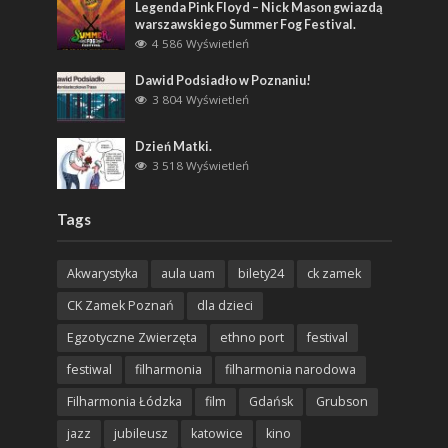
Legenda Pink Floyd – Nick Mason gwiazdą
warszawskiego Summer Fog Festival.
4 586 Wyświetleń
Dawid Podsiadło w Poznaniu!
3 804 Wyświetleń
Dzień Matki.
3 518 Wyświetleń
Tags
Akwarystyka
aula uam
bilety24
ck zamek
CK Zamek Poznań
dla dzieci
Egzotyczne Zwierzęta
ethno port
festival
festiwal
filharmonia
filharmonia narodowa
Filharmonia Łódzka
film
Gdańsk
Grubson
jazz
jubileusz
katowice
kino