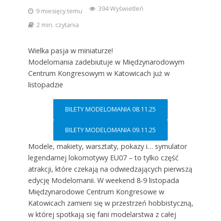
394 Wyświetleń
9 miesięcy temu
2 min. czytania
Wielka pasja w miniaturze!
Modelomania zadebiutuje w Międzynarodowym
Centrum Kongresowym w Katowicach już w
listopadzie
BILETY MODELOMANIA 08.11.25
BILETY MODELOMANIA 09.11.25
Modele, makiety, warsztaty, pokazy i… symulator
legendarnej lokomotywy EU07 – to tylko część
atrakcji, które czekają na odwiedzających pierwszą
edycję Modelomanii. W weekend 8-9 listopada
Międzynarodowe Centrum Kongresowe w
Katowicach zamieni się w przestrzeń hobbistyczną,
w której spotkają się fani modelarstwa z całej