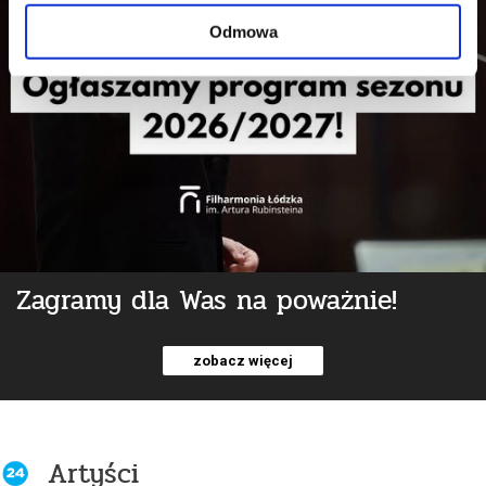
Odmowa
Zagramy dla Was na poważnie!
zobacz więcej
Artyści