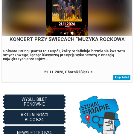
KONCERT PRZY ŚWIECACH “MUZYKA ROCKOWA"
Soltanto String Quartet to zespół, który redefiniuje brzmienie kwartetu
smyczkowego, łącząc klasyczną precyzję wykonawczą z energią
największych przebojów...
21.11.2026, Oborniki Śląskie
kup bilet
WYŚLIJ BILET
PONOWNIE
AKTUALNOŚCI
BLOG B24
NEWSLETTER B24