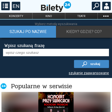
...
KONCERTY
KINO
TEATR
KABARET I
FILHARMONIA
OPERA I BALET
Wybierz metodę wyszukiwania
STAND-UP
SZUKAJ PO NAZWIE
KIEDY? GDZIE? CO?
DLA DZIECI
ONLINE
KARNETY
Wpisz szukaną frazę
szukaj
szukanie zaawansowane
Popularne w serwisie