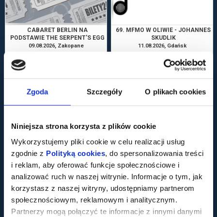
CABARET BERLIN NA
69. MFMO W OLIWIE - JOHANNES
PODSTAWIE THE SERPENT'S EGG
SKUDLIK
(JAJO WĘŻA) INGMARA
09.08.2026, Zakopane
11.08.2026, Gdańsk
BERGMANA - PREMIERA!
kup bilet
kup bilet
Zgoda
Szczegóły
O plikach cookies
Niniejsza strona korzysta z plików cookie
Wykorzystujemy pliki cookie w celu realizacji usług
CHOPIN AVENUE - STRING
SŁONECZNI CHŁOPCY
zgodnie z
Polityką cookies
, do spersonalizowania treści
AVENUE X ORKIESTRA
FILHARMONIA
12.08.2026, Warszawa
12.08.2026, Warszawa
i reklam, aby oferować funkcje społecznościowe i
kup bilet
kup bilet
analizować ruch w naszej witrynie. Informacje o tym, jak
korzystasz z naszej witryny, udostępniamy partnerom
społecznościowym, reklamowym i analitycznym.
Partnerzy mogą połączyć te informacje z innymi danymi