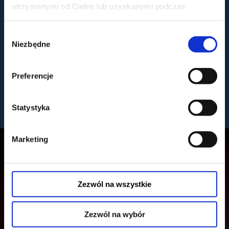
otrzymanymi od Ciebie lub uzyskanymi podczas
korzystania z ich usług.
Wybór
Niezbędne
zgody
CIESZANÓW ROCK FESTIWAL
CZTERY STRONY FOLKLORU -
2026
KONCERTY 13-08-2026
13.08.2026 - 15.08.2026, Cieszanów
13.08.2026, Toruń
Preferencje
kup bilet
kup bilet
Statystyka
zobacz więcej
Marketing
Zezwól na wszystkie
Zezwól na wybór