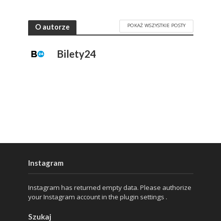
POKAŻ WSZYSTKIE POSTY
O autorze
Bilety24
Instagram
Instagram has returned empty data. Please authorize
your Instagram account in the
plugin settings
.
Szukaj