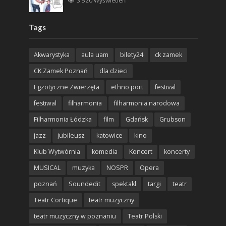
3 520 Wyświetleń
Tags
Akwarystyka
aula uam
bilety24
ck zamek
CK Zamek Poznań
dla dzieci
Egzotyczne Zwierzęta
ethno port
festival
festiwal
filharmonia
filharmonia narodowa
Filharmonia Łódzka
film
Gdańsk
Grubson
jazz
jubileusz
katowice
kino
Klub Wytwórnia
komedia
Koncert
koncerty
MUSICAL
muzyka
NOSPR
Opera
poznań
Soundedit
spektakl
targi
teatr
Teatr Cortique
teatr muzyczny
teatr muzyczny w poznaniu
Teatr Polski