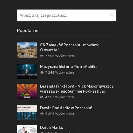
Popularne
CK Zamek W Poznaniu – mówimy:
Otwarcie!
7 596 Wyświetleń
Muzyczna historia Piotra Rubika
7 244 Wyświetleń
Legenda Pink Floyd – Nick Mason gwiazdą
warszawskiego Summer Fog Festival.
4 587 Wyświetleń
Dawid Podsiadło w Poznaniu!
3 805 Wyświetleń
Dzień Matki.