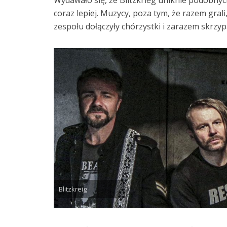
coraz lepiej. Muzycy, poza tym, że razem gral
zespołu dołączyły chórzystki i zarazem skrzy
Blitzkreig