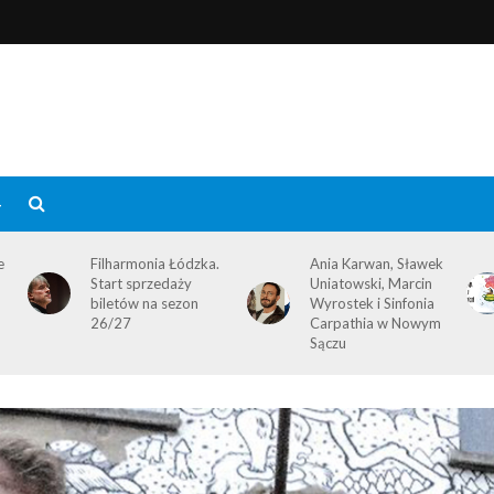
4
e
Filharmonia Łódzka.
Ania Karwan, Sławek
Start sprzedaży
Uniatowski, Marcin
biletów na sezon
Wyrostek i Sinfonia
26/27
Carpathia w Nowym
Sączu