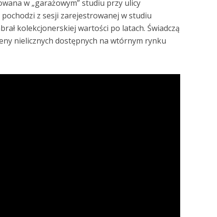
zowana w „garażowym” studiu przy ulicy
ochodzi z sesji zarejestrowanej w studiu
rał kolekcjonerskiej wartości po latach. Świadczą
 ceny nielicznych dostępnych na wtórnym rynku