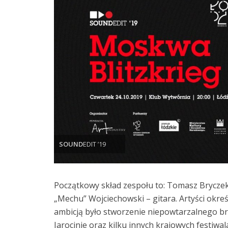
SOUND
EDIT ’19
Początkowy skład zespołu to: Tomasz Bryczek
„Mechu” Wojciechowski – gitara. Artyści okreś
ambicją było stworzenie niepowtarzalnego brz
Jarocinie oraz kilku innych krajowych festiwa