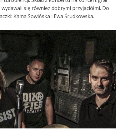
i, wydawali się również dobrymi przyjaciółmi. Do
paczki: Kama Sowińska i Ewa Śrudkowska.