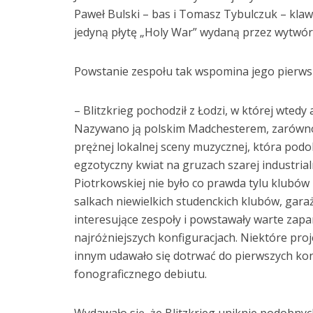
Paweł Bulski – bas i Tomasz Tybulczuk – klawi
jedyną płytę „Holy War” wydaną przez wytwórn
Powstanie zespołu tak wspomina jego pierws
– Blitzkrieg pochodził z Łodzi, w której wtedy
Nazywano ją polskim Madchesterem, zarówno
prężnej lokalnej sceny muzycznej, która podo
egzotyczny kwiat na gruzach szarej industria
Piotrkowskiej nie było co prawda tylu klubów 
salkach niewielkich studenckich klubów, garaż
interesujące zespoły i powstawały warte zapa
najróżniejszych konfiguracjach. Niektóre proj
innym udawało się dotrwać do pierwszych kon
fonograficznego debiutu.
Wydawało się, że Blitzkrieg uniknie podobnych