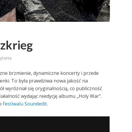
tzkrieg
zytania
czne brzmienie, dynamiczne koncerty i przede
senki. To była prawdziwa nowa jakość na
ół wyróżniał się oryginalnością, co publiczność
ziałalność wydając reedycję albumu „Holy War”.
go
Festiwalu Soundedit
.