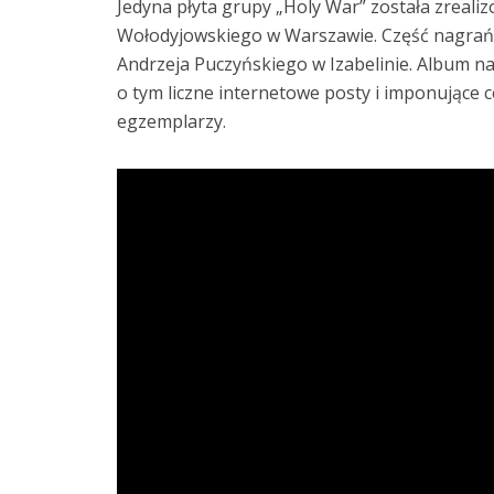
Jedyna płyta grupy „Holy War” została zreali
Wołodyjowskiego w Warszawie. Część nagrań p
Andrzeja Puczyńskiego w Izabelinie. Album nab
o tym liczne internetowe posty i imponujące
egzemplarzy.