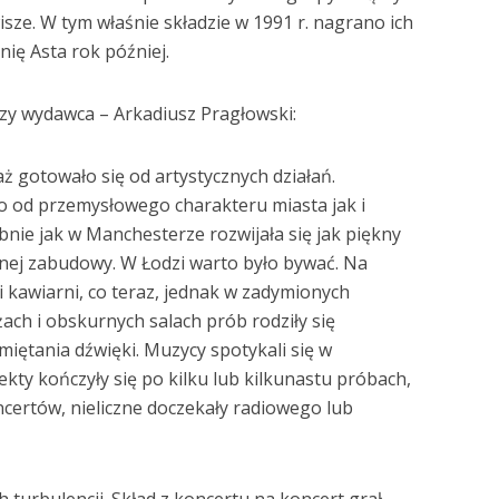
sze. W tym właśnie składzie w 1991 r. nagrano ich
ię Asta rok później.
zy wydawca – Arkadiusz Pragłowski:
 aż gotowało się od artystycznych działań.
 od przemysłowego charakteru miasta jak i
bnie jak w Manchesterze rozwijała się jak piękny
lnej zabudowy. W Łodzi warto było bywać. Na
i kawiarni, co teraz, jednak w zadymionych
ach i obskurnych salach prób rodziły się
miętania dźwięki. Muzycy spotykali się w
ekty kończyły się po kilku lub kilkunastu próbach,
certów, nieliczne doczekały radiowego lub
 turbulencji. Skład z koncertu na koncert grał