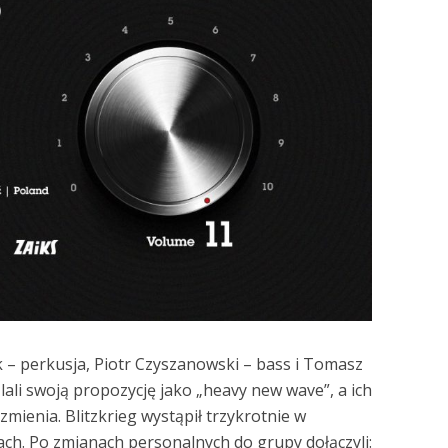
 – perkusja, Piotr Czyszanowski – bass i Tomasz
lali swoją propozycję jako „heavy new wave”, a ich
mienia. Blitzkrieg wystąpił trzykrotnie w
lach. Po zmianach personalnych do grupy dołączyli: