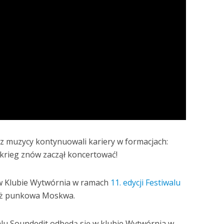
ecz muzycy kontynuowali kariery w formacjach:
itzkrieg znów zaczął koncertować!
 w Klubie Wytwórnia w ramach
11. edycji Festiwalu
ież punkowa Moskwa.
alu Soundedit odbędą się w klubie Wytwórnia w