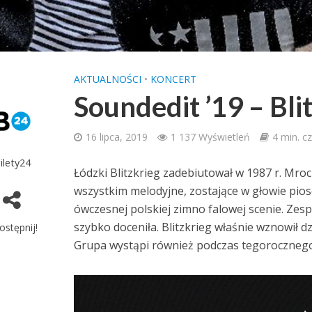
AKTUALNOŚCI
•
KONCERT
Soundedit ’19 – Bli
16 lipca, 2019
1 137 Wyświetleń
4 min. c
ilety24
Łódzki Blitzkrieg zadebiutował w 1987 r. Mro
wszystkim melodyjne, zostające w głowie pio
ówczesnej polskiej zimno falowej scenie. Zesp
szybko doceniła. Blitzkrieg właśnie wznowił d
ostępnij!
Grupa wystąpi również podczas tegoroczne