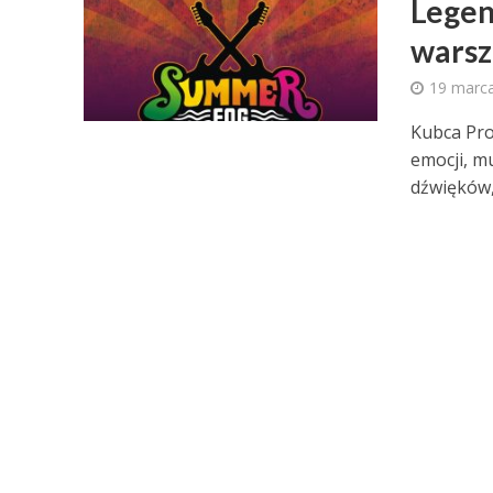
Legen
warsz
19 marca
Kubca Pro
emocji, m
dźwięków, 