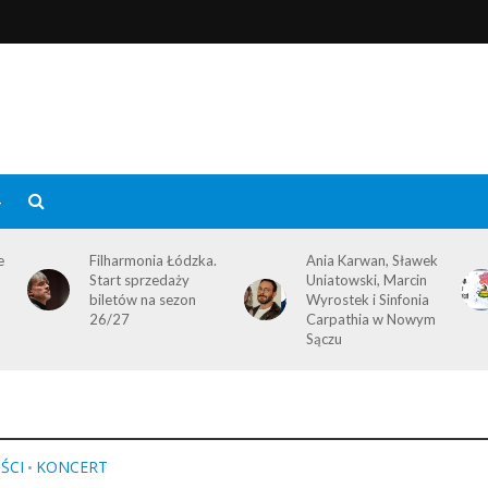
4
e
Filharmonia Łódzka.
Ania Karwan, Sławek
Start sprzedaży
Uniatowski, Marcin
biletów na sezon
Wyrostek i Sinfonia
26/27
Carpathia w Nowym
Sączu
ŚCI
KONCERT
•