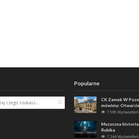
Popularne
CK Zamek W Pozn
mówimy: Otwarci
7 595 Wyświetleń
Muzyczna historia
Rubika
7 244 Wyświetleń