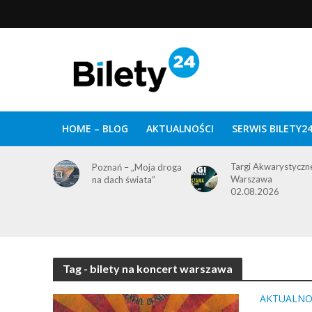
HOME – BLOG
AKTUALNOŚCI
SERWIS BILETY2
Targi Akwarystyczn
Poznań – „Moja droga
Warszawa
na dach świata”
02.08.2026
Tag - bilety na koncert warszawa
AKTUALNO