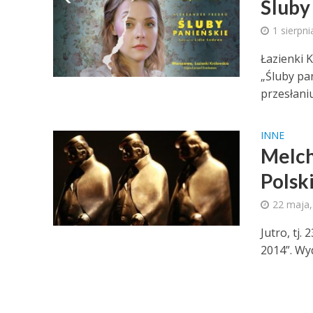
Śluby
1 sierpni
Łazienki 
„Śluby pa
przesłaniu
INNE
Melch
Polsk
22 maja,
Jutro, tj.
2014”. Wy