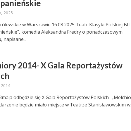
 panieńskie
a, 2025
Królewskie w Warszawie 16.08.2025 Teatr Klasyki Polskiej BI
nieńskie”, komedia Aleksandra Fredry o ponadczasowym
, napisane...
iory 2014- X Gala Reportażystów
ich
 2014
 23maja odbędzie się X Gala Reportażystów Polskich- „Melchi
darzenie będzie miało miejsce w Teatrze Stanisławowskim w..