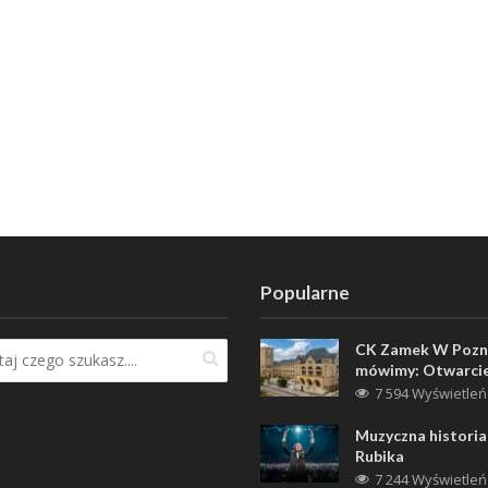
Popularne
CK Zamek W Pozn
mówimy: Otwarci
7 594 Wyświetleń
Muzyczna historia
Rubika
7 244 Wyświetleń