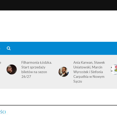
4
e
Filharmonia Łódzka.
Ania Karwan, Sławek
Start sprzedaży
Uniatowski, Marcin
biletów na sezon
Wyrostek i Sinfonia
26/27
Carpathia w Nowym
Sączu
ŚCI