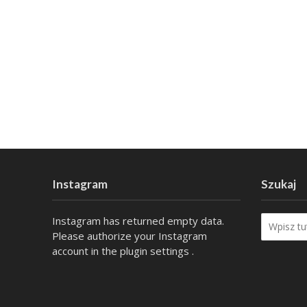
Instagram
Szukaj
Instagram has returned empty data.
Please authorize your Instagram
account in the
plugin settings
.