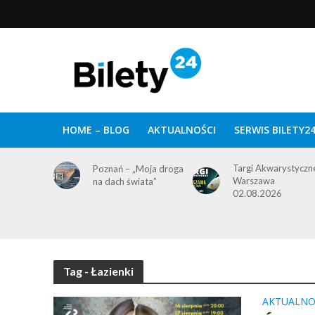
HOME – BLOG
AKTUALNOŚCI
SERWIS BILETY2
Targi Akwarystyczn
Poznań – „Moja droga
Warszawa
na dach świata”
02.08.2026
Tag - Łazienki
AKTUALNO