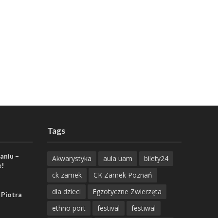
Tags
aniu –
Akwarystyka
aula uam
bilety24
e!
ck zamek
CK Zamek Poznań
dla dzieci
Egzotyczne Zwierzęta
 Piotra
ethno port
festival
festiwal