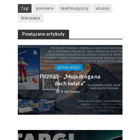
Tagi
premiera
teatrmuzyczny
viruoso
Warszawa
Powiązane artykuły
AKTUALNOŚCI
Poznań – „Moja droga na
dach świata”
4 dni temu