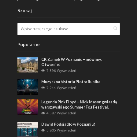
Szukaj
Popularne
CK Zamek W Poznaniu – mówimy:
Otwarcie!
7 596 Wyświetleń
Muzyczna historia Piotra Rubika
7 244 Wyświetleń
Legenda Pink Floyd – Nick Mason gwiazdą
warszawskiego Summer Fog Festival.
4 587 Wyświetleń
Dawid Podsiadło w Poznaniu!
3 805 Wyświetleń