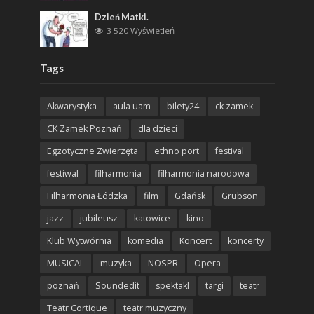
Dzień Matki.
3 520 Wyświetleń
Tags
Akwarystyka
aula uam
bilety24
ck zamek
CK Zamek Poznań
dla dzieci
Egzotyczne Zwierzęta
ethno port
festival
festiwal
filharmonia
filharmonia narodowa
Filharmonia Łódzka
film
Gdańsk
Grubson
jazz
jubileusz
katowice
kino
Klub Wytwórnia
komedia
Koncert
koncerty
MUSICAL
muzyka
NOSPR
Opera
poznań
Soundedit
spektakl
targi
teatr
Teatr Cortique
teatr muzyczny