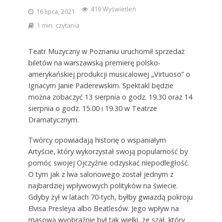
419 Wyświetleń
16 lipca, 2021
1 min. czytania
Teatr Muzyczny w Poznaniu uruchomił sprzedaż
biletów na warszawską premierę polsko-
amerykańskiej produkcji musicalowej „Virtuoso” o
Ignacym Janie Paderewskim. Spektakl będzie
można zobaczyć 13 sierpnia o godz. 19.30 oraz 14
sierpnia o godz. 15.00 i 19.30 w Teatrze
Dramatycznym.
Twórcy opowiadają historię o wspaniałym
Artyście, który wykorzystał swoją popularność by
pomóc swojej Ojczyźnie odzyskać niepodległość.
O tym jak z lwa salonowego został jednym z
najbardziej wpływowych polityków na świecie.
Gdyby żył w latach 70-tych, byłby gwiazdą pokroju
Elvisa Presleya albo Beatlesów. Jego wpływ na
masową wyobraźnię był tak wielki, że szał, który