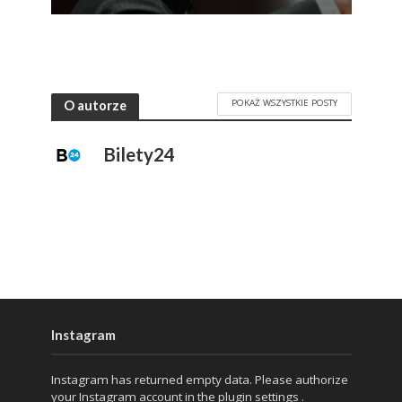
POKAŻ WSZYSTKIE POSTY
O autorze
Bilety24
Instagram
Instagram has returned empty data. Please authorize
your Instagram account in the
plugin settings
.