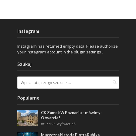
Instagram
Instagram has returned empty data. Please authorize
your Instagram account in the
plugin settings
.
Szukaj
Popularne
CK Zamek W Poznaniu – mówimy:
Otwarcie!
7 596 Wyświetleń
Muzyczna historia Piotra Rubika