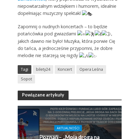
niepowtarzalnym wdziękiem i humorem, idealnie
dopełniając muzyczny spektakl
.
Zapomnij o nudnych koncertach – to będzie
potańcówka pod gwiazdami
,
jakich dawno nie było! Muzyka, która porwie Cię
do tańca, a jednocześnie przypomni, że dobre
melodie nie starzeją się nigdy
Tagi
bilety24
Koncert
Opera Leśna
Sopot
Powiązane artykuły
AKTUALNOŚCI
Poznań – „Moja droga na