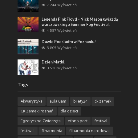
7 244 Wyświetleń
Legenda Pink Floyd – Nick Mason gwiazdą
warszawskiego Summer Fog Festival.
4 587 Wyświetleń
Dawid Podsiadło w Poznaniu!
3 805 Wyświetleń
Dzień Matki.
3 520 Wyświetleń
Tags
Akwarystyka
aula uam
bilety24
ck zamek
CK Zamek Poznań
dla dzieci
Egzotyczne Zwierzęta
ethno port
festival
festiwal
filharmonia
filharmonia narodowa