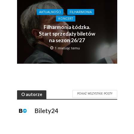
AKTUALNOŚCI
FILHARMONIA
KONCERT
Filharmonia Łódzka.
Start sprzedaży biletów
na sezon 26/27
1 miesiąc temu
POKAŻ WSZYSTKIE POSTY
O autorze
Bilety24