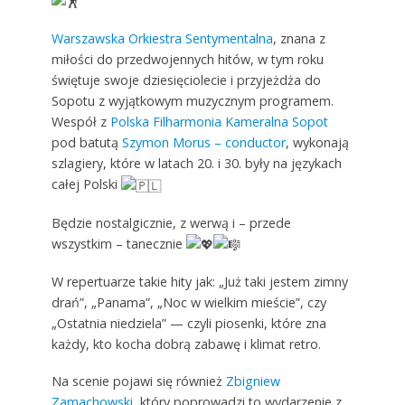
Warszawska Orkiestra Sentymentalna
, znana z
miłości do przedwojennych hitów, w tym roku
świętuje swoje dziesięciolecie i przyjeżdża do
Sopotu z wyjątkowym muzycznym programem.
Wespół z
Polska Filharmonia Kameralna Sopot
pod batutą
Szymon Morus – conductor
, wykonają
szlagiery, które w latach 20. i 30. były na językach
całej Polski
Będzie nostalgicznie, z werwą i – przede
wszystkim – tanecznie
W repertuarze takie hity jak: „Już taki jestem zimny
drań”, „Panama”, „Noc w wielkim mieście”, czy
„Ostatnia niedziela” — czyli piosenki, które zna
każdy, kto kocha dobrą zabawę i klimat retro.
Na scenie pojawi się również
Zbigniew
Zamachowski
, który poprowadzi to wydarzenie z