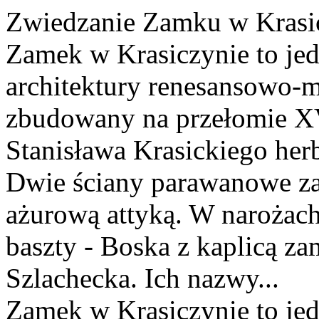
Zwiedzanie Zamku w Krasi
Zamek w Krasiczynie to jed
architektury renesansowo-m
zbudowany na przełomie XV
Stanisława Krasickiego her
Dwie ściany parawanowe za
ażurową attyką. W narożach 
baszty - Boska z kaplicą z
Szlachecka. Ich nazwy...
Zamek w Krasiczynie to jed