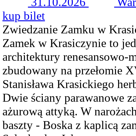
31.10.2026
War
kup bilet
Zwiedzanie Zamku w Krasi
Zamek w Krasiczynie to jed
architektury renesansowo-m
zbudowany na przełomie XV
Stanisława Krasickiego her
Dwie ściany parawanowe za
ażurową attyką. W narożach 
baszty - Boska z kaplicą z