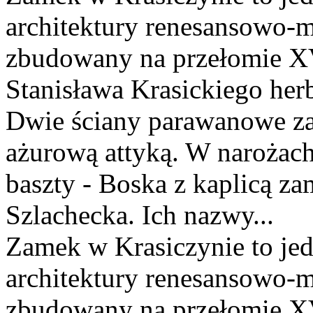
architektury renesansowo-m
zbudowany na przełomie XV
Stanisława Krasickiego her
Dwie ściany parawanowe za
ażurową attyką. W narożach 
baszty - Boska z kaplicą z
Szlachecka. Ich nazwy...
Zamek w Krasiczynie to jed
architektury renesansowo-m
zbudowany na przełomie XV