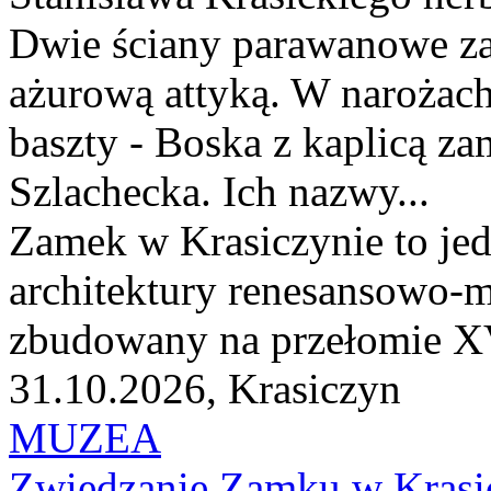
Dwie ściany parawanowe za
ażurową attyką. W narożach 
baszty - Boska z kaplicą z
Szlachecka. Ich nazwy...
Zamek w Krasiczynie to jed
architektury renesansowo-m
zbudowany na przełomie XV
31.10.2026, Krasiczyn
MUZEA
Zwiedzanie Zamku w Krasi