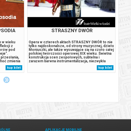
PSODIA
STRASZNY DWÓR
D
h w wieku
Opera w czterech aktach STRASZNY DWÓR to nie
Michał
fleksji z
tylko najdoskonalsze, od strony muzycznej, dzieło
Spekta
iorów pod
Moniuszki, ale także wysuwające się na czoło całej
Nowog
eje".
polskiej twórczości operowej XIX wieku. Świetna
muzyc
przesłania,
konstrukcja scen zespołowych, subtelna i
Piekar
Choć zmienia
zarazem barwna instrumentalizacja, niezwykła
Projek
ojrzewa i
inwencja melodyczna i urzekająca atmosfera
Monika
kup bilet
kup bilet
a. Jak
polskości to niepodważalne walory tego utworu.
Ewa So
ed
Moniuszko ukończył swą piątą operę...
Ziejka
Lauks, 
GÓLNE
APLIKACJE MOBILNE