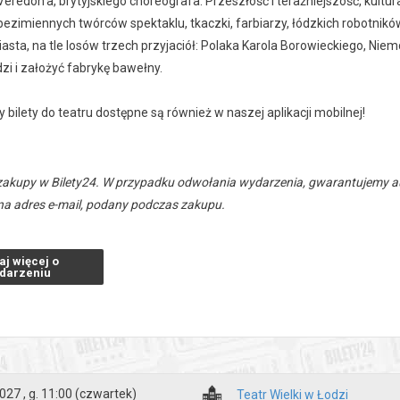
Veredon'a, brytyjskiego choreografa. Przeszłość i teraźniejszość, kultu
ezimiennych twórców spektaklu, tkaczki, farbiarzy, łódzkich robotnikó
iasta, na tle losów trzech przyjaciół: Polaka Karola Borowieckiego, N
zi i założyć fabrykę bawełny.
 bilety do teatru dostępne są również w naszej aplikacji mobilnej!
zakupy w Bilety24. W przypadku odwołania wydarzenia, gwarantujemy
a adres e-mail, podany podczas zakupu.
aj więcej o
darzeniu
027 , g. 11:00
(czwartek)
Teatr Wielki w Łodzi