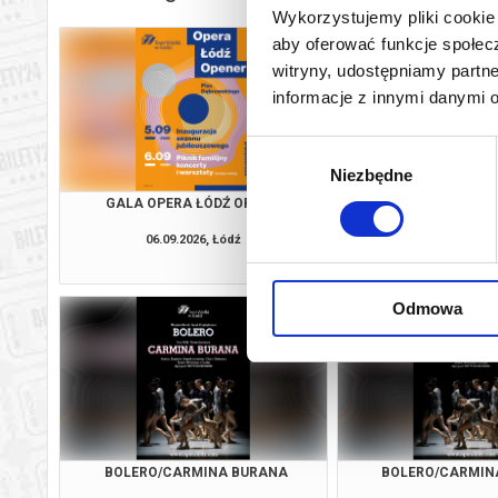
Wykorzystujemy pliki cookie 
aby oferować funkcje społecz
witryny, udostępniamy part
informacje z innymi danymi 
Wybór
Niezbędne
zgody
GALA OPERA ŁÓDŹ OPENER
CARME
06.09.2026, Łódź
18.09.2026, 
kup bilet
Odmowa
BOLERO/CARMINA BURANA
BOLERO/CARMIN