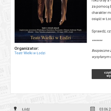
roku Gray'a 
za pomocą b
charakter m
osiąść w Łod
Sprawdź, czy
*******
Organizator:
Bezpieczne 
Teatr Wielki w Łodzi
wysyłanym n
czyt
wy
Łódź
03.06.2