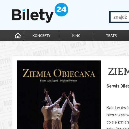
KONCERTY
KINO
TEATR
ZIE
Serwis Bile
Balet w dwó
nieszczęśli
co się zmie