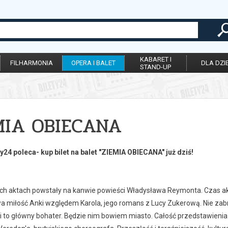
KABARET I
FILHARMONIA
OPERA I BALET
DLA DZIE
STAND-UP
MIA OBIECANA
ty24 poleca- kup bilet na balet "ZIEMIA OBIECANA" już dziś!
ch aktach powstały na kanwie powieści Władysława Reymonta. Czas akc
wa miłość Anki względem Karola, jego romans z Lucy Zukerową. Nie zabr
ni to główny bohater. Będzie nim bowiem miasto. Całość przedstawien