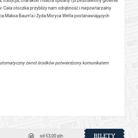
ra, tradycja, charakter miasta opisany i przedstawiony głównie
w. Cała otoczka przybliży nam odrębność i niepowtarzalny
iemca Maksa Baum'a i Żyda Moryca Welta postanawiających
 automatyczny zwrot środków potwierdzony komunikatem
BILETY
od 53,00 pln