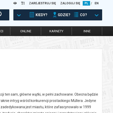
ZAREJESTRUJ SIĘ
ZALOGUJ SIĘ
PL
/
EN
KIEDY?
GDZIE?
CO?
CI
ONLINE
KARNETY
INNE
ji ten sam, główne wątki, w pełni zachowane. Obecna będzie
aknie intryg wśród konkurencji prostackiego Müllera. Jedyne
ia zadedykowana jest miastu, które zafascynowało w 1999