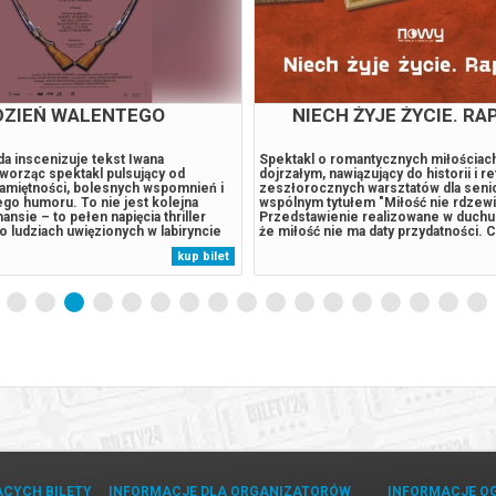
DZIEŃ WALENTEGO
NIECH ŻYJE ŻYCIE. RA
a inscenizuje tekst Iwana
Spektakl o romantycznych miłościac
worząc spektakl pulsujący od
dojrzałym, nawiązujący do historii i re
amiętności, bolesnych wspomnień i
zeszłorocznych warsztatów dla sen
go humoru. To nie jest kolejna
wspólnym tytułem "Miłość nie rdzewi
ansie – to pełen napięcia thriller
Przedstawienie realizowane w duchu 
 ludziach uwięzionych w labiryncie
że miłość nie ma daty przydatności. 
ć, gdzie każda decyzja z przeszłości
się z czasem, jak wszystko w życiu, d
kup bilet
 teraźniejszość. To spektakl gęsty od
przekształca, zawsze pozostaje ważn
tliwy i brutalnie szczery,...
wspomina się pierwsze uczucia sprz
kilkudziesięciu...
ĄCYCH BILETY
INFORMACJE DLA ORGANIZATORÓW
INFORMACJE O