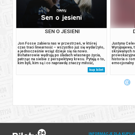
SEN O JESIENI
PO-
Jon Fosse zabiera nas w przestrzeń, w której
Justyna Celed
kły"
czas traci linearność – wszystko już się wydarzyło,
Wyrypajewa, t
a jednocześnie wciąż dzieje się na nowo.
skrywanych n
jciech
Bohaterowie wędrują po śladach własnego życia,
prowokacyjne
patrząc na siebie z perspektywy kresu. Pytają o to,
historia o rom
ki,
kim byli, kim są i co naprawdę znaczy miłość,
emocjonalny o
lip
odpowiedzialność czy przemijanie. Ich rozmowy –
własnych uczu
 bilet
kup bilet
na.
czasem zwyczajne, czasem niezręczne –
rzuca cień na
odsłaniają przypuszczenie, że to,...
emocji, błysko
INFORMACJE DLA KUPUJ