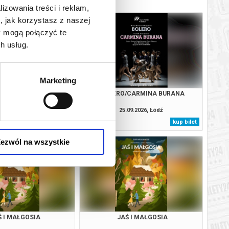
lizowania treści i reklam,
, jak korzystasz z naszej
y mogą połączyć te
h usług.
Marketing
CARMEN
BOLERO/CARMINA BURANA
09.2026, Łódź
25.09.2026, Łódź
kup bilet
kup bilet
ezwól na wszystkie
Ś I MAŁGOSIA
JAŚ I MAŁGOSIA