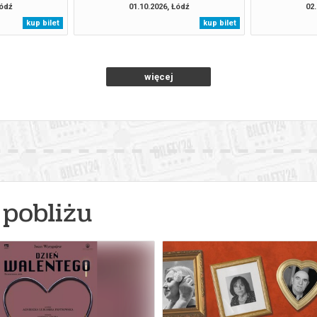
Łódź
01.10.2026, Łódź
02.
kup bilet
kup bilet
więcej
pobliżu