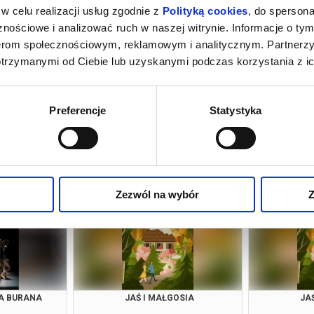
w celu realizacji usług zgodnie z
Polityką cookies
, do spersona
nościowe i analizować ruch w naszej witrynie. Informacje o tym
nerom społecznościowym, reklamowym i analitycznym. Partnerz
otrzymanymi od Ciebie lub uzyskanymi podczas korzystania z ic
Preferencje
Statystyka
N
CARMEN
Łódź
19.09.2026, Łódź
20.
kup bilet
kup bilet
Zezwól na wybór
Z
A BURANA
JAŚ I MAŁGOSIA
JA