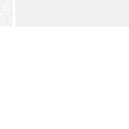
Legenda:
MIEJSCA DOSTĘPNE
MIEJSCA DODANE DO KOSZYKA
Podsumowanie