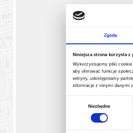
Bezpieczne zakupy w Bilety24. W przypadku odwołania wydarz
Zgoda
Niniejsza strona korzysta z
Wykorzystujemy pliki cookie 
aby oferować funkcje społecz
witryny, udostępniamy part
informacje z innymi danymi 
Wybór
Niezbędne
zgody