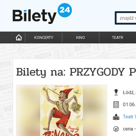
KONCERTY
KINO
TEATR
Bilety na: PRZYGODY 
Łódź,
01.06.
Teatr 
cena -