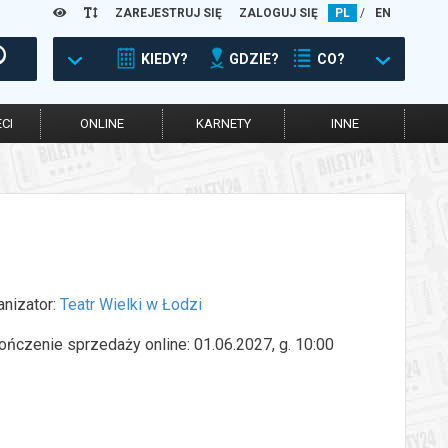
ZAREJESTRUJ SIĘ
ZALOGUJ SIĘ
PL
/
EN
KIEDY?
GDZIE?
CO?
CI
ONLINE
KARNETY
INNE
anizator:
Teatr Wielki w Łodzi
ończenie sprzedaży online: 01.06.2027, g. 10:00