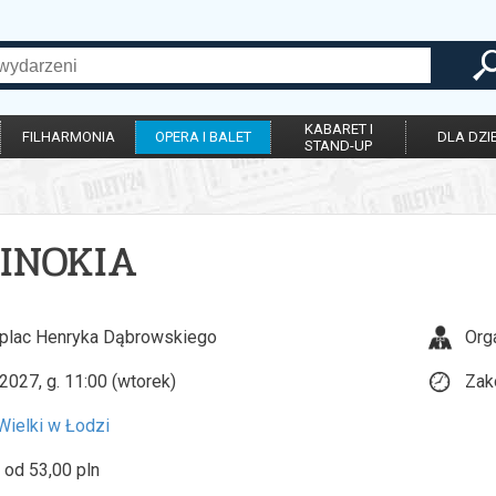
KABARET I
FILHARMONIA
OPERA I BALET
DLA DZIE
STAND-UP
PINOKIA
 plac Henryka Dąbrowskiego
Org
2027, g. 11:00 (wtorek)
Zak
Wielki w Łodzi
 od 53,00 pln