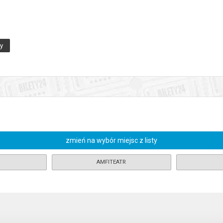
ny
asiu i Małgosi" Humperincka) nasza propozycja operowa dla dziecięcej 
ne i instrumentalne jej fabuły, a charakterystyka poszczególnych post
rakuje w niej liryzmu i dowcipu, ilustracyjności i zaskakujących zmian na
Opera North wraz z Sadler's Wells Theatre, a jej pierwszy pokaz miał
ictwem muzycznym Davida Parry’ego spotkał się z entuzjastycznym prz
jwybredniejszych wielbicieli sztuki operowej. Łódzka premiera w Teatrz
ierzymy – satysfakcjonującą przygodą operową dla dorosłej części pub
zmień na wybór miejsc z listy
e potwierdzi to także nasza produkcja.
AMFITEATR
propozycją na duży repertuarowy zespół. Historia jest klasyczna, a sy
cji, oryginalne kostiumy, dynamiczne chorografie, a przede wszystkim su