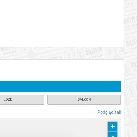
publiczności. Dobrze wszystkim zanana baśń Collodiego w muzyce
aci i sytuacji dramaturgicznych właśnie poprzez „trafiającą do
stroju i brzmienia w każdej kolejne scenie opery.
 miejsce 21 grudnia 2007 roku w Grand Theatre w Leeds.
yjęciem młodej publiczności a dorośli odnaleźli w muzyce
e Wielkim (1 czerwca 2025) będzie nie tylko wspaniałym
liczności, co potwierdzają dotychczasowe realizacje "Przygód
LOŻE
BALKON
tuacje sceniczne pełne humoru i zwrotów akcji. Atutem
Podgląd sali
gestywne aktorstwo. Spektakl familijny od 9 lat, ale też dla
+
-