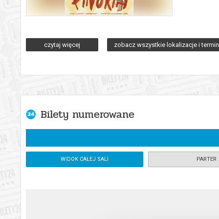
Opera familijna w dwóch aktach.
czytaj więcej
zobacz wszystkie lokalizacje i termi
To kolejna już (po m.in. "Małym kominiarczyku" Brittena i "J
Jonathana Dove’go znalazła wielobarwne odzwierciedlenie wokal
ucha” muzykę zyskała i na klarowności, i na atrakcyjności. Nie b
Ta dwuaktowa opera "Przygody Pinokia" powstała na zmówienie 
Spektakl wyreżyserowany przez Martina Duncana, pod kierown
Bilety numerowane
Dove’a wiele fraz i wokalnych kreacji, satysfakcjonujących na
prezentem dla młodszej widowni; będzie także – w co mocno w
Pinokia" na światowych scenach operowych. I mamy nadzieję, ż
WIDOK CAŁEJ SALI
PARTER
Od reżysera: „Przygód Pinokia” Jonathana Dove jest doskonałą 
inscenizacji „Przygód Pinokia” będzie dużo ciekawych miejsc ak
szkół.
*******