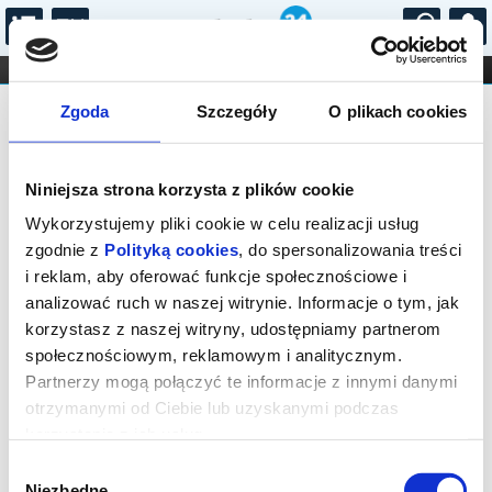
...
KONCERTY
KINO
TEATR
KABARET I
Bilety na: Nie umiem być dorosły -
FILHARMONIA
OPERA I BALET
Zgoda
Szczegóły
O plikach cookies
STAND-UP
Stand Up muzyczny
DLA DZIECI
ONLINE
KARNETY
Niniejsza strona korzysta z plików cookie
Wykorzystujemy pliki cookie w celu realizacji usług
zgodnie z
Polityką cookies
, do spersonalizowania treści
i reklam, aby oferować funkcje społecznościowe i
analizować ruch w naszej witrynie. Informacje o tym, jak
Kielce, Żeromskiego 12
korzystasz z naszej witryny, udostępniamy partnerom
społecznościowym, reklamowym i analitycznym.
29.05.2027, g. 16:30 (sobota)
Partnerzy mogą połączyć te informacje z innymi danymi
cena - od 89,00 pln
otrzymanymi od Ciebie lub uzyskanymi podczas
korzystania z ich usług.
Organizator:
Agencja Kreatywna Barbara Knapczyk
Wybór
Niezbędne