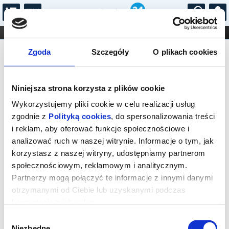
...
KONCERTY
KINO
TEATR
KABARET I
Bilety na: ZIEMIA OBIECANA
FILHARMONIA
OPERA I BALET
Zgoda
Szczegóły
O plikach cookies
STAND-UP
DLA DZIECI
ONLINE
KARNETY
Niniejsza strona korzysta z plików cookie
Wykorzystujemy pliki cookie w celu realizacji usług
zgodnie z
Polityką cookies
, do spersonalizowania treści
i reklam, aby oferować funkcje społecznościowe i
Łódź, plac Henryka Dąbrowskiego
analizować ruch w naszej witrynie. Informacje o tym, jak
02.06.2027, g. 11:00 (środa)
korzystasz z naszej witryny, udostępniamy partnerom
społecznościowym, reklamowym i analitycznym.
cena - od 53,00 pln
Partnerzy mogą połączyć te informacje z innymi danymi
otrzymanymi od Ciebie lub uzyskanymi podczas
Organizator:
Teatr Wielki w Łodzi
korzystania z ich usług.
Zakończenie sprzedaży online: 02.06.2027, g. 10:00
Wybór
Niezbędne